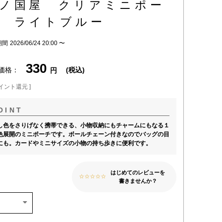
ノ国屋 クリアミニポー
 ライトブルー
期間
2026/06/24 20:00
〜
330
価格
税込
イント還元 ]
し色をさりげなく携帯できる、小物収納にもチャームにもなる１
色展開のミニポーチです。ボールチェーン付きなのでバッグの目
にも。カードやミニサイズの小物の持ち歩きに便利です。
はじめてのレビューを
書きませんか？