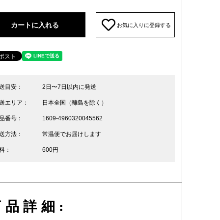
カートに入れる
お気に入りに登録する
送目安：
2日〜7日以内に発送
送エリア：
日本全国（離島を除く）
品番号：
1609-4960320045562
送方法：
常温便でお届けします
料：
600円
品詳細: