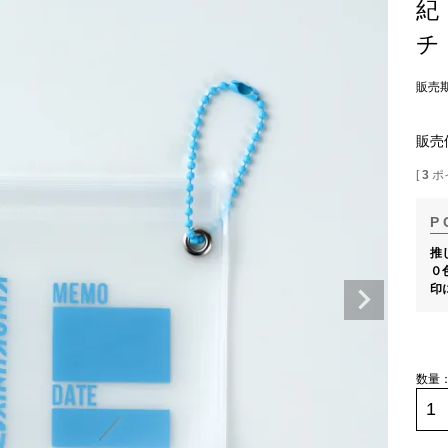
紀
チ
販売
販売
[
3
ポ
推
０
印