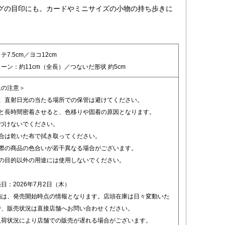
グの目印にも。カードやミニサイズの小物の持ち歩きに
7.5cm／ヨコ12cm
ーン：約11cm（全長）／つないだ形状 約5cm
上の注意＞
湿、直射日光の当たる場所での保管は避けてください。
材と長時間密着させると、色移りや固着の原因となります。
近づけないでください。
場合は乾いた布で拭き取ってください。
実際の商品の色合いが若干異なる場合がございます。
来の目的以外の用途には使用しないでください。
日：2026年7月2日（木）
舗は、発売開始時点の情報となります。店頭在庫は日々変動いた
で、販売状況は直接店舗へお問い合わせください。
入荷状況により店舗での販売が遅れる場合がございます。