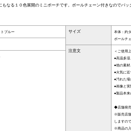
にもなる１０色展開のミニポーチです。ボールチェーン付きなのでバッ
サイズ
イトブルー
本体：約タテ
ボールチェ
注意文
＜ご使用
)
●高温多
●他の素
●火気に
●汚れた
●画像と
●製品本
◆店舗発売
※販売店
しますの
※商品の