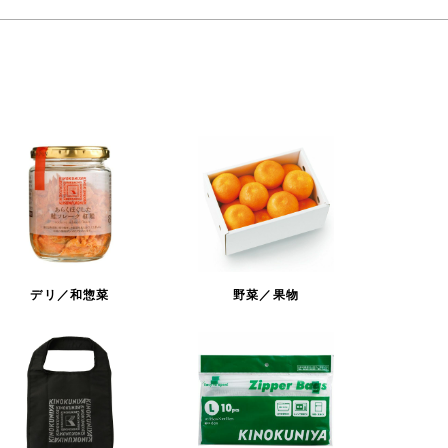
デリ／和惣菜
野菜／果物