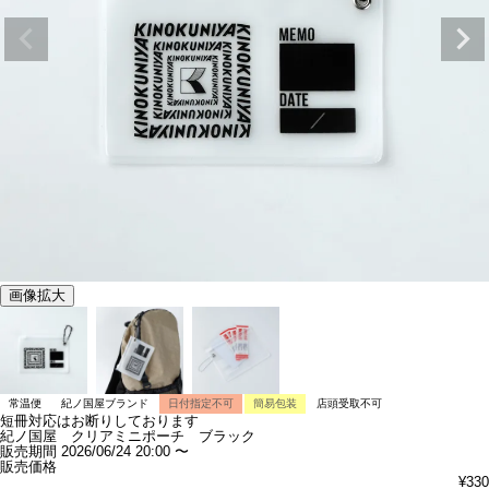
画像拡大
常温便
紀ノ国屋ブランド
日付指定不可
簡易包装
店頭受取不可
短冊対応はお断りしております
紀ノ国屋 クリアミニポーチ ブラック
販売期間
2026/06/24 20:00
〜
販売価格
¥
330