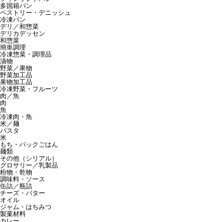
多国籍パン
ペストリー・デニッシュ
冷凍パン
デリ／和惣菜
デリカデッセン
和惣菜
簡単調理
冷凍惣菜・調理品
漬物
野菜／果物
野菜加工品
果物加工品
冷凍野菜・フルーツ
肉／魚
肉
魚
冷凍肉・魚
米／麺
パスタ
米
もち・パックごはん
麺類
その他（シリアル）
グロサリー／乳製品
粉物・乾物
調味料・ソース
缶詰／瓶詰
チーズ・バター
オイル
ジャム・はちみつ
製菓材料
カレー