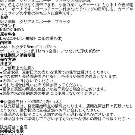
紀ノ国屋 クリアミニポーチ ブラックの商品詳細:
推し色をさりげなく携帯できる、小物収納にもチャームにもなる１０色展開
のミニポーチです。ボールチェーン付きなのでバッグの目印にも。カードや
ミニサイズの小物の持ち歩きに便利です。
名称
紀ノ国屋 クリアミニポーチ ブラック
ブランド
KINOKUNIYA
原材料名
EVA(エチレン-酢酸ビニル共重合体)
内容量
本体：約タテ7.5cm／ヨコ12cm
ボールチェーン：約11cm（全長）／つないだ形状 約5cm
賞味期限／消費期限
保存方法
注意文
＜ご使用上の注意＞
●高温多湿、直射日光の当たる場所での保管は避けてください。
●他の素材と長時間密着させると、色移りや固着の原因となります。
●火気に近づけないでください。
●汚れた場合は乾いた布で拭き取ってください。
●画像と実際の商品の色合いが若干異なる場合がございます。
●製品本来の目的以外の用途には使用しないでください。
◆店舗発売日：2026年7月2日（木）
※販売店舗は、発売開始時点の情報となります。店頭在庫は日々変動いたし
ますので、販売状況は直接店舗へお問い合わせください。
※商品の入荷状況により店舗での販売が遅れる場合がございます。
※商品は十分に準備してございますが万が一品切れの際はご容赦ください。
販売店舗：全店
栄養成分表示