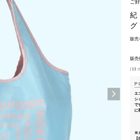
ご好
紀
グ
販売
販売
[
13
エ
シ
で
に
※
【