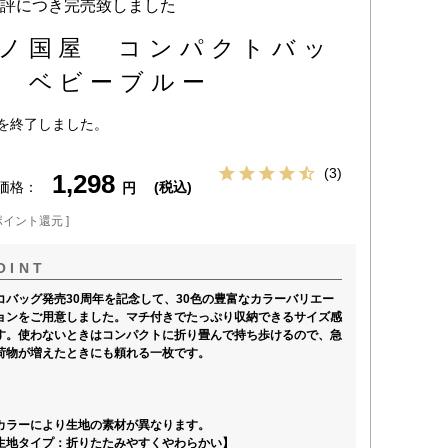
評につき完売致しました
ノ国屋 コンパクトバッ
 ベビーブルー
を終了しました。
3
1,298
価格
税込
ポイント還元 ]
コバッグ発売30周年を記念して、30色の豊富なカラーバリエー
ョンをご用意しました。マチ付きでたっぷり収納できるサイズ感
す。使わないときはコンパクトに折り畳んで持ち歩けるので、急
荷物が増えたときにも頼れる一枚です。
カラーにより生地の素材が異なります。
生地タイプ：折りたたみやすくやわらかい】