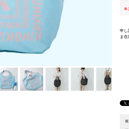
※
申し
ま在
発