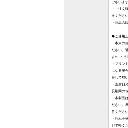
ございま
・ご注文
文くださ
・商品の
◆ご使用
・本来の
ださい。
すのでご
・プリン
になる場
をして匂
・直射日
長期間の
・本製品
ださい。
意くださ
・汚れを
ジで軽く