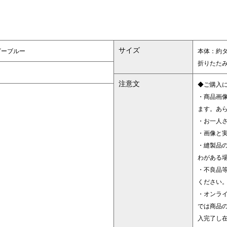
サイズ
ビーブルー
本体：約タテ
折りたたみ
注意文
◆ご購入
・商品画
ます。あ
・お一人
・画像と
・縫製品
わがある
・不良品
ください
・オンラ
では商品
入完了し