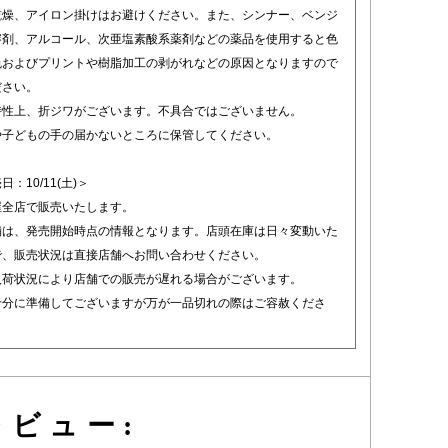
乾燥、アイロン掛けはお避けください。また、シンナー、ベンジ
溶剤、アルコール、次亜塩素酸系薬剤などの薬品を使用すると色
色およびプリントや樹脂加工の剥がれなどの原因となりますので
ださい。
特性上、折ジワがございます。不具合ではございません。
や子どもの手の届かないところに保管してください。
：10/11(土)＞
屋全店で販売いたします。
舗は、発売開始時点の情報となります。店頭在庫は日々変動いた
で、販売状況は直接店舗へお問い合わせください。
入荷状況により店舗での販売が遅れる場合がございます。
十分に準備してございますが万が一品切れの際はご容赦くださ
ビュー: