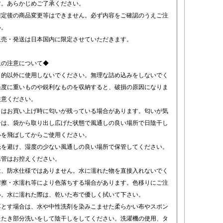
す。あらかじめご了承ください。
確定後の商品変更等はできません。必ず内容をご確認のうえご注
い。
販売・発送は日本国内に限定させていただきます。
上の注意について◆
目的以外に使用しないでください。無理な詰め込みをしないでく
過度に重いものや鋭利なものを収納すると、破損の原因になりま
注意ください。
トはお買い上げ時に匂いが残っている場合があります。匂いが気
合は、袋から取り出し広げた状態で風通しの良い場所で日陰干し
いを飛ばしてからご使用ください。
光を避け、湿度の少ない風通しの良い場所で保管してください。
保管はお控えください。
は、防水仕様ではありません。水に濡れた物を直接入れないでく
摩擦・水濡れ等により色落ちする場合があります。色移りにご注
い。水に濡れた際は、乾いた布で優しく拭いて下さい。
落とす場合は、水や中性洗剤を染みこませた柔らかい布やスポン
たたき部分洗いをして陰干しをしてください。洗濯機の使用、タ