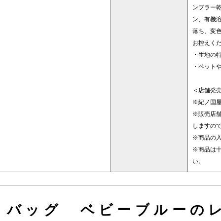
ンブラー
ン、有機
落ち、変
お控えく
・生地の
・ペット
＜店舗発売日
※紀ノ国
※販売店
しますの
※商品の
※商品は
い。
トバッグ ベビーブルーのレ