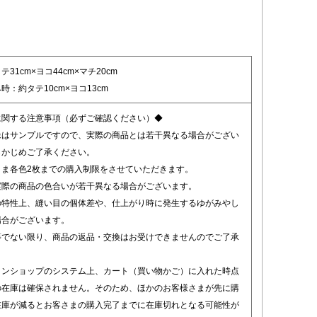
31cm×ヨコ44cm×マチ20cm
時：約タテ10cm×ヨコ13cm
に関する注意事項（必ずご確認ください）◆
像はサンプルですので、実際の商品とは若干異なる場合がござい
らかじめご了承ください。
さま各色2枚までの購入制限をさせていただきます。
実際の商品の色合いが若干異なる場合がございます。
の特性上、縫い目の個体差や、仕上がり時に発生するゆがみやし
場合がございます。
等でない限り、商品の返品・交換はお受けできませんのでご了承
。
インショップのシステム上、カート（買い物かご）に入れた時点
の在庫は確保されません。そのため、ほかのお客様さまが先に購
在庫が減るとお客さまの購入完了までに在庫切れとなる可能性が