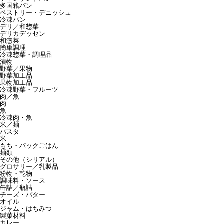
多国籍パン
ペストリー・デニッシュ
冷凍パン
デリ／和惣菜
デリカデッセン
和惣菜
簡単調理
冷凍惣菜・調理品
漬物
野菜／果物
野菜加工品
果物加工品
冷凍野菜・フルーツ
肉／魚
肉
魚
冷凍肉・魚
米／麺
パスタ
米
もち・パックごはん
麺類
その他（シリアル）
グロサリー／乳製品
粉物・乾物
調味料・ソース
缶詰／瓶詰
チーズ・バター
オイル
ジャム・はちみつ
製菓材料
カレー