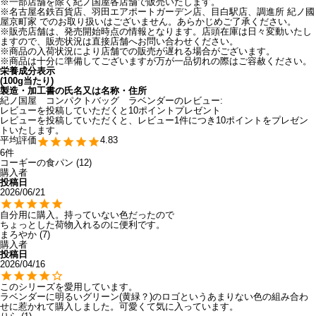
※一部店舗を除く紀ノ国屋各店舗で販売いたします。
※名古屋名鉄百貨店、羽田エアポートガーデン店、目白駅店、調進所 紀ノ國
屋京町家 でのお取り扱いはございません。あらかじめご了承ください。
※販売店舗は、発売開始時点の情報となります。店頭在庫は日々変動いたし
ますので、販売状況は直接店舗へお問い合わせください。
※商品の入荷状況により店舗での販売が遅れる場合がございます。
※商品は十分に準備してございますが万が一品切れの際はご容赦ください。
栄養成分表示
(100g当たり)
製造・加工書の氏名又は名称・住所
紀ノ国屋 コンパクトバッグ ラベンダーのレビュー:
レビューを投稿していただくと10ポイントプレゼント
レビューを投稿していただくと、レビュー1件につき10ポイントをプレゼン
トいたします。
4.83
6
コーギーの食パン
12
購入者
投稿日
2026/06/21
自分用に購入。持っていない色だったので

ちょっとした荷物入れるのに便利です。
まろやか
7
購入者
投稿日
2026/04/16
このシリーズを愛用しています。

ラベンダーに明るいグリーン(黄緑？)のロゴというあまりない色の組み合わ
せに惹かれて購入しました。可愛くて気に入っています。