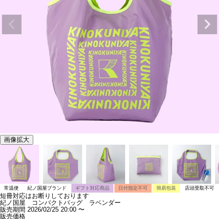
画像拡大
常温便
紀ノ国屋ブランド
ギフト対応商品
日付指定不可
簡易包装
店頭受取不可
短冊対応はお断りしております
紀ノ国屋 コンパクトバッグ ラベンダー
販売期間
2026/02/25 20:00
〜
販売価格