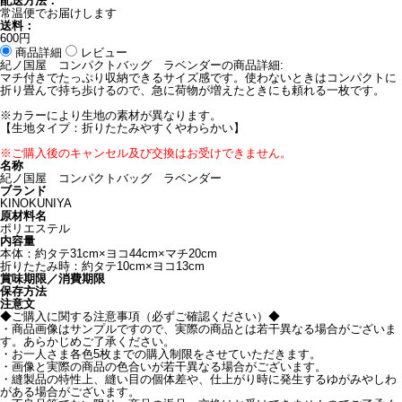
配送方法：
常温便でお届けします
送料：
600円
商品詳細
レビュー
紀ノ国屋 コンパクトバッグ ラベンダーの商品詳細:
マチ付きでたっぷり収納できるサイズ感です。使わないときはコンパクトに
折り畳んで持ち歩けるので、急に荷物が増えたときにも頼れる一枚です。
※カラーにより生地の素材が異なります。
【生地タイプ：折りたたみやすくやわらかい】
※ご購入後のキャンセル及び交換はお受けできません。
名称
紀ノ国屋 コンパクトバッグ ラベンダー
ブランド
KINOKUNIYA
原材料名
ポリエステル
内容量
本体：約タテ31cm×ヨコ44cm×マチ20cm
折りたたみ時：約タテ10cm×ヨコ13cm
賞味期限／消費期限
保存方法
注意文
◆ご購入に関する注意事項（必ずご確認ください）◆
・商品画像はサンプルですので、実際の商品とは若干異なる場合がございま
す。あらかじめご了承ください。
・お一人さま各色5枚までの購入制限をさせていただきます。
・画像と実際の商品の色合いが若干異なる場合がございます。
・縫製品の特性上、縫い目の個体差や、仕上がり時に発生するゆがみやしわ
がある場合がございます。