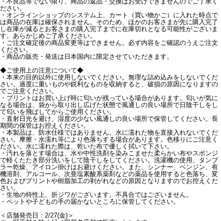
・不良品等でない限り、商品の返品・交換はお受けできませんのでご了承く
ださい。
・オンラインショップのシステム上、カート（買い物かご）に入れた時点で
は商品の在庫は確保されません。そのため、ほかのお客さまが先に購入完了
し在庫が減るとお客さまの購入完了までに在庫切れとなる可能性がございま
す。あらかじめご了承ください。
・ご注文確定後の商品変更等はできません。必ず内容をご確認のうえご注文
ください。
・商品の販売・発送は日本国内に限定させていただきます。
◆ご使用上の注意について◆
・本来の目的以外に使用しないでください。無理な詰め込みをしないでくだ
さい。過度に重いものや鋭利なものを収納すると、破損の原因になりますの
でご注意ください。
・プリントはお買い上げ時に匂いが残っている場合があります。匂いが気に
なる場合は、袋から取り出し広げた状態で風通しの良い場所で日陰干しをし
て匂いを飛ばしてからご使用ください。
・直射日光を避け、湿度の少ない風通しの良い場所で保管してください。長
期間の保管はお控えください。
・本製品は、防水仕様ではありません。水に濡れた物を直接入れないでくだ
さい。摩擦・水濡れ等により色落ちする場合があります。色移りにご注意く
ださい。水に濡れた際は、乾いた布で優しく拭いて下さい。
・汚れを落とす場合は、水や中性洗剤を染みこませた柔らかい布やスポンジ
で軽くたたき部分洗いをして陰干しをしてください。洗濯機の使用、タンブ
ラー乾燥、アイロン掛けはお避けください。また、シンナー、ベンジン、有
機溶剤、アルコール、次亜塩素酸系薬剤などの薬品を使用すると色落ち、変
色およびプリントや樹脂加工の剥がれなどの原因となりますのでお控えくだ
さい。
・生地の特性上、折ジワがございます。不具合ではございません。
・ペットや子どもの手の届かないところに保管してください。
＜店舗発売日：2/27(金)＞