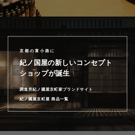
京都の富小路に
紀ノ国屋の新しいコンセプト
ショップが誕生
調進所紀ノ國屋京町家ブランドサイト
紀ノ國屋京町屋 商品一覧