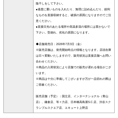
陰干しをして下さい。
●過度に重いものを入れたり、無理に詰め込んだり、鋭利
なものを直接収納すると、破損の原因になりますのでご注
意ください。
●直接日光のあたる場所や高温多湿の場所には置かないで
下さい。型崩れ、劣化の原因になります。
◆店舗発売日：2026年7月3日（金）
※販売店舗は、発売開始時点の情報となります。店頭在庫
は日々変動いたしますので、販売状況は直接店舗へお問い
合わせください。
※商品の入荷状況により店舗での販売が遅れる場合がござ
います。
※商品は十分に準備してございますが万が一品切れの際は
ご容赦ください。
販売店舗（予定）：国立店、インターナショナル（青山
店）、鎌倉店、等々力店、日本橋高島屋S.C.店、渋谷スク
ランブルスクエア店、エキュート上野店