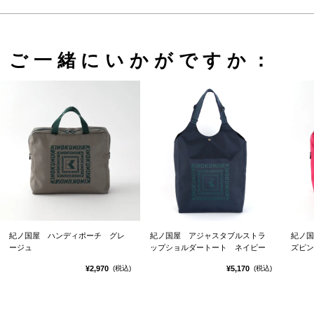
ご一緒にいかがですか：
紀ノ国屋 ハンディポーチ グレ
紀ノ国屋 アジャスタブルストラ
紀ノ国
ージュ
ップショルダートート ネイビー
ズピン
¥2,970
¥5,170
(税込)
(税込)