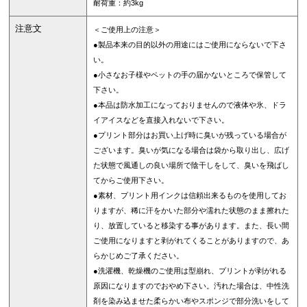
耐荷重：約3kg
注意文
＜ご使用上の注意＞
●製品本来の目的以外の用途にはご使用にならないで下さ
い。
●小さなお子様やペットの手の届かないところで保管して
下さい。
●本品は防水加工になっておりませんので液体や氷、ドラ
イアイスなどを直接入れないで下さい。
●プリント部分はお買い上げ時に臭いが残っている場合が
ございます。臭いが気になる場合は袋から取り出し、広げ
た状態で風通しの良い場所で陰干しをして、臭いを飛ばし
てからご使用下さい。
●素材、プリント用インクは信頼出来るものを使用してお
りますが、稀に汗をかいた部分や濡れた状態のまま擦れた
り、放置していると移染する事があります。また、長い間
ご使用になりますと剥がれてくることがありますので、あ
らかじめご了承ください。
●洗濯機、乾燥機のご使用は型崩れ、プリントが剥がれる
原因になりますのでおやめ下さい。汚れた場合は、中性洗
剤を染み込ませた柔らかい布やスポンジで部分洗いをして