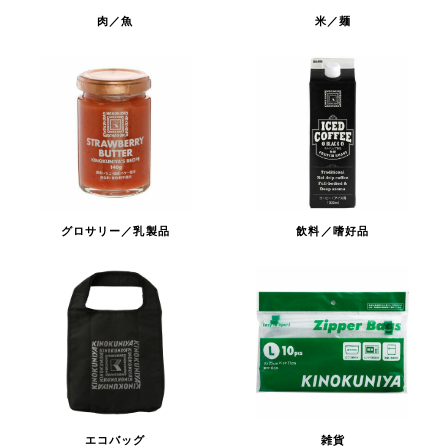
肉／魚
米／麺
グロサリー／乳製品
飲料／嗜好品
エコバッグ
雑貨