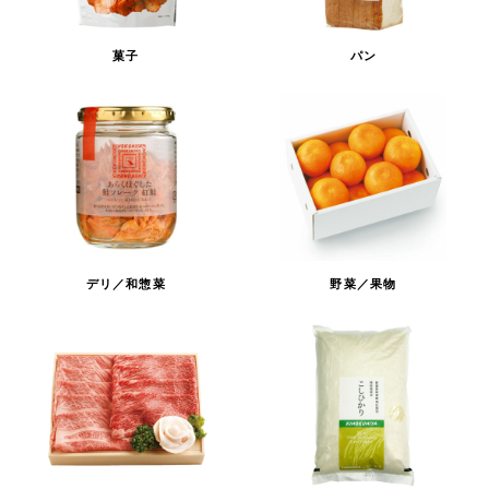
菓子
パン
デリ／和惣菜
野菜／果物