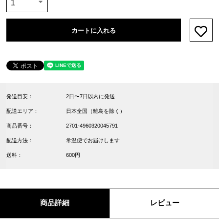
カートに入れる
お気
発送目安：
2日〜7日以内に発送
配送エリア：
日本全国（離島を除く）
商品番号：
2701-4960320045791
配送方法：
常温便でお届けします
送料：
600円
商品詳細
レビュー