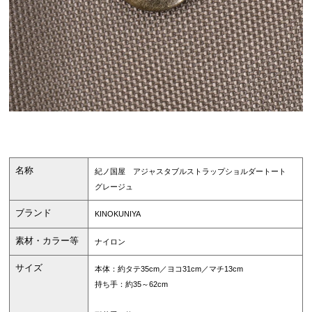
名称
紀ノ国屋 アジャスタブルストラップショルダートート
グレージュ
ブランド
KINOKUNIYA
素材・カラー等
ナイロン
サイズ
本体：約タテ35cm／ヨコ31cm／マチ13cm
持ち手：約35～62cm