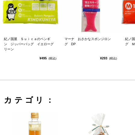
紀ノ国屋 Ｓｕｉｃａのペンギ
マーナ おさかなスポンジロン
紀ノ国
ン ジッパーバッグ イエローグ
グ DP
グ Ｍ
リーン
¥495
¥293
(税込)
(税込)
カテゴリ：