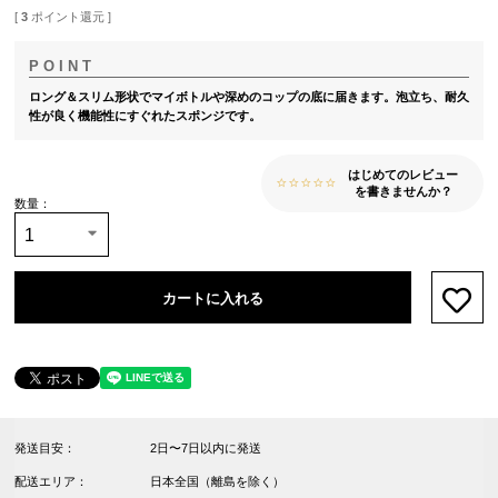
[
3
ポイント還元 ]
ロング＆スリム形状でマイボトルや深めのコップの底に届きます。泡立ち、耐久
性が良く機能性にすぐれたスポンジです。
はじめてのレビュー
を書きませんか？
カートに入れる
お気
発送目安：
2日〜7日以内に発送
配送エリア：
日本全国（離島を除く）