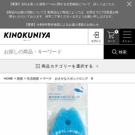
【重要】当社を装った迷惑メールに関する注意喚起について 詳しくはこちら
【商品のお届け日数について】新商品など商品によっては、出荷までに7日程度お時
間をいただいております。何卒ご了承くださいますようお願い申し上げます。
【重要】令和8年熊本地震によるお届け遅延のお知らせ
0
検索
商品カテゴリーを選択する
HOME
雑貨
生活雑貨
マーナ おさかなスポンジロング B