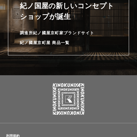
紀ノ国屋の新しいコンセプト
ショップが誕生
調進所紀ノ國屋京町家ブランドサイト
紀ノ國屋京町屋 商品一覧
利用規約