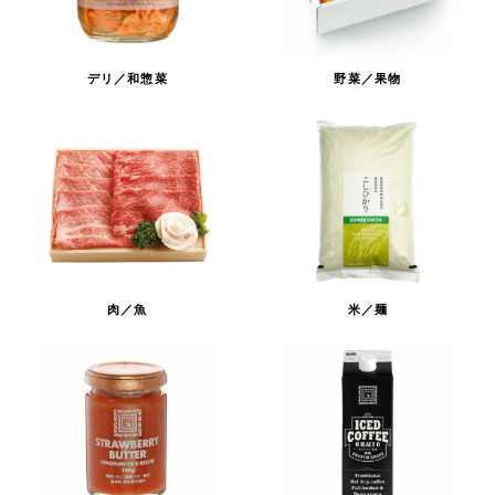
デリ／和惣菜
野菜／果物
肉／魚
米／麺