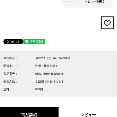
レビューを書く
お気
発送目安：
最短で4日から6日後の出荷
配送エリア：
沖縄・離島を除く
商品番号：
0601-4960466202546
配送方法：
常温便でお届けします
送料：
600円
商品詳細
レビュー