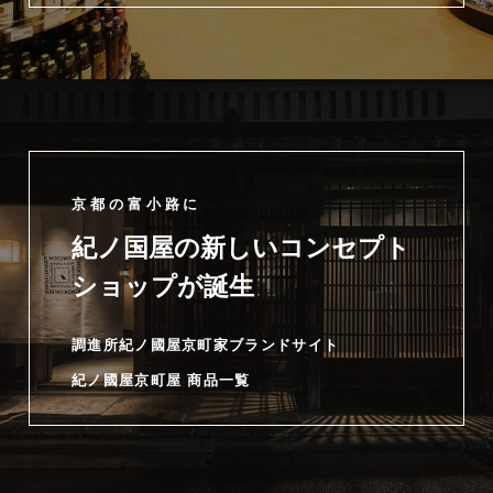
京都の富小路に
紀ノ国屋の新しいコンセプト
ショップが誕生
調進所紀ノ國屋京町家ブランドサイト
紀ノ國屋京町屋 商品一覧