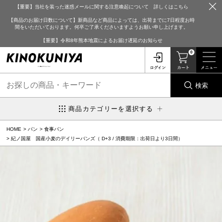
【重要】当社を装った迷惑メールに関する注意喚起について 詳しくはこちら
【商品のお届け日数について】新商品など商品によっては、出荷までに7日程度お時
間をいただいております。何卒ご了承くださいますようお願い申し上げます。
【重要】令和8年熊本地震によるお届け遅延のお知らせ
0
検索
商品カテゴリーを選択する
HOME
パン
食事パン
紀ノ国屋 国産小麦のデイリーバンズ（ D+3 / 消費期限：出荷日より3日間）