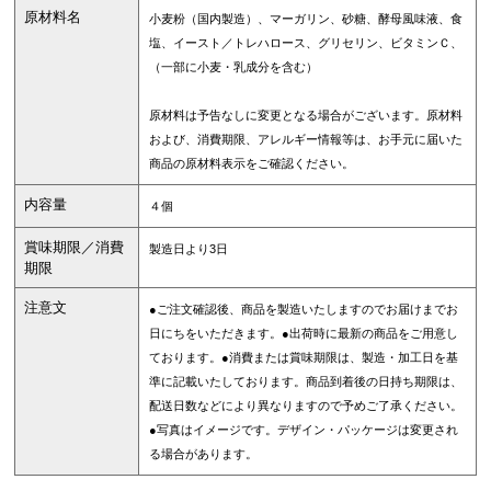
原材料名
小麦粉（国内製造）、マーガリン、砂糖、酵母風味液、食
塩、イースト／トレハロース、グリセリン、ビタミンＣ、
（一部に小麦・乳成分を含む）
原材料は予告なしに変更となる場合がございます。原材料
および、消費期限、アレルギー情報等は、お手元に届いた
商品の原材料表示をご確認ください。
内容量
４個
賞味期限／消費
製造日より3日
期限
注意文
●ご注文確認後、商品を製造いたしますのでお届けまでお
日にちをいただきます。●出荷時に最新の商品をご用意し
ております。●消費または賞味期限は、製造・加工日を基
準に記載いたしております。商品到着後の日持ち期限は、
配送日数などにより異なりますので予めご了承ください。
●写真はイメージです。デザイン・パッケージは変更され
る場合があります。