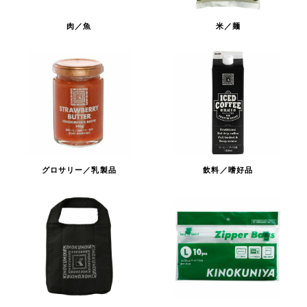
肉／魚
米／麺
グロサリー／乳製品
飲料／嗜好品