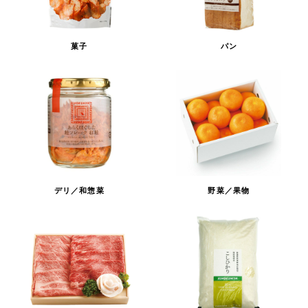
菓子
パン
デリ／和惣菜
野菜／果物