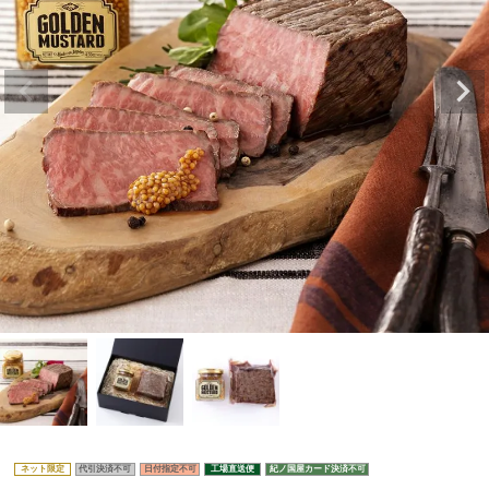
ネット限定
代引決済不可
日付指定不可
工場直送便
紀ノ国屋カード決済不可