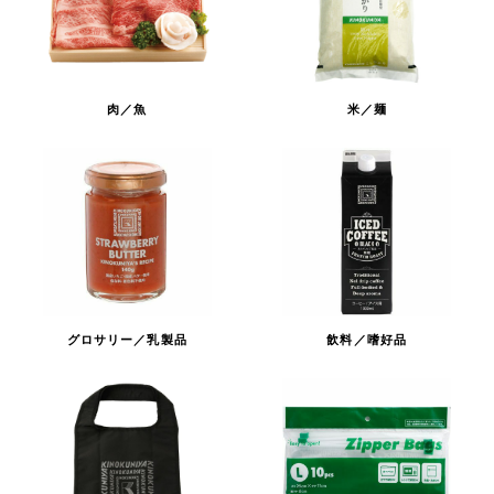
肉／魚
米／麺
グロサリー／乳製品
飲料／嗜好品