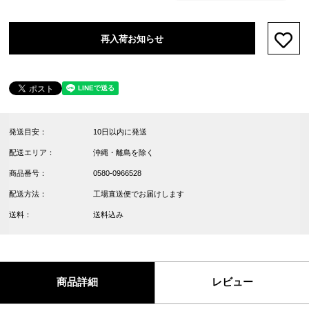
再入荷お知らせ
お気
発送目安：
10日以内に発送
配送エリア：
沖縄・離島を除く
商品番号：
0580-0966528
配送方法：
工場直送便でお届けします
送料：
送料込み
商品詳細
レビュー