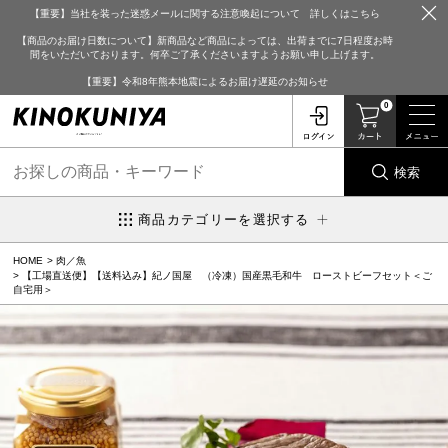
【重要】当社を装った迷惑メールに関する注意喚起について 詳しくはこちら
【商品のお届け日数について】新商品など商品によっては、出荷までに7日程度お時
間をいただいております。何卒ご了承くださいますようお願い申し上げます。
【重要】令和8年熊本地震によるお届け遅延のお知らせ
0
検索
商品カテゴリーを選択する
HOME
肉／魚
【工場直送便】【送料込み】紀ノ国屋 （冷凍）国産黒毛和牛 ローストビーフセット＜ご
自宅用＞