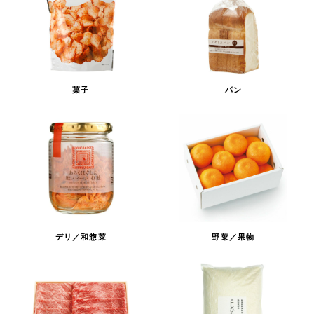
菓子
パン
デリ／和惣菜
野菜／果物