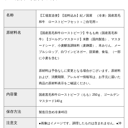
名称
【工場直送便】【送料込み】紀ノ国屋 （冷凍）国産黒毛
和牛 ローストビーフセット＜ご自宅用＞
原材料名
【国産黒毛和牛ローストビーフ】牛もも肉（国産黒毛和
牛）【ゴールデンマスタード】米酢（国内製造）、マスタ
ードシード、小麦醸造調味料（麦麹醤）、本みりん、メー
プルシロップ、白ワインビネガー、甜菜糖、食塩、（一部
に小麦を含む）
原材料は予告なしに変更となる場合がございます。原材料
および、消費期限、アレルギー情報等は、お手元に届いた
商品の原材料表示をご確認ください。
内容量
国産黒毛和牛ローストビーフ（もも）250ｇ、ゴールデン
マスタード140ｇ
保存方法
製造日含め冷凍45日
注意文
●画像はイメージです。調理したものは含まれません。●沖