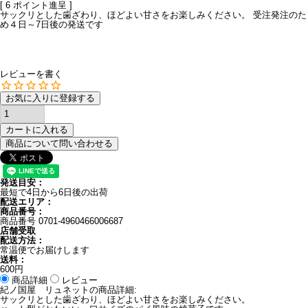
[
6
ポイント進呈 ]
サックリとした歯ざわり、ほどよい甘さをお楽しみください。 受注発注のた
め４日～7日後の発送です
レビューを書く
お気に入りに登録する
カートに入れる
商品について問い合わせる
発送目安：
最短で4日から6日後の出荷
配送エリア：
商品番号：
商品番号
0701-4960466006687
店舗受取
配送方法：
常温便でお届けします
送料：
600円
商品詳細
レビュー
紀ノ国屋 リュネットの商品詳細:
サックリとした歯ざわり、ほどよい甘さをお楽しみください。