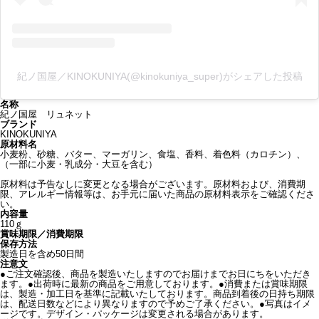
紀ノ国屋／KINOKUNIYA(@kinokuniya_super)がシェアした投稿
名称
紀ノ国屋 リュネット
ブランド
KINOKUNIYA
原材料名
小麦粉、砂糖、バター、マーガリン、食塩、香料、着色料（カロチン）、
（一部に小麦・乳成分・大豆を含む）
原材料は予告なしに変更となる場合がございます。原材料および、消費期
限、アレルギー情報等は、お手元に届いた商品の原材料表示をご確認くださ
い。
内容量
110ｇ
賞味期限／消費期限
保存方法
製造日を含め50日間
注意文
●ご注文確認後、商品を製造いたしますのでお届けまでお日にちをいただき
ます。●出荷時に最新の商品をご用意しております。●消費または賞味期限
は、製造・加工日を基準に記載いたしております。商品到着後の日持ち期限
は、配送日数などにより異なりますので予めご了承ください。●写真はイメ
ージです。デザイン・パッケージは変更される場合があります。