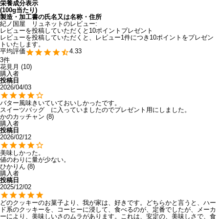
栄養成分表示
(100g当たり)
製造・加工書の氏名又は名称・住所
紀ノ国屋 リュネットのレビュー:
レビューを投稿していただくと10ポイントプレゼント
レビューを投稿していただくと、レビュー1件につき10ポイントをプレゼン
トいたします。
4.33
3
花見月
10
購入者
投稿日
2026/04/03
バター風味きいていておいしかったです。

かのカッチャン
8
購入者
投稿日
2026/02/12
美味しかった。

値のわりに量が少ない。
ひかりん
8
購入者
投稿日
2025/12/02
どのクッキーのお菓子より、我が家は、好きです。どちらかと言うと、ハー
ド系のクッキーを、コーヒーに浸して、食べるのが、定番でしたが、メーカ
ーにより、美味しいさのムラがあります。これは、安定の、美味しさで、食