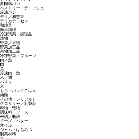
多国籍パン
ペストリー・デニッシュ
冷凍パン
デリ／和惣菜
デリカデッセン
和惣菜
簡単調理
冷凍惣菜・調理品
漬物
野菜／果物
野菜加工品
果物加工品
冷凍野菜・フルーツ
肉／魚
肉
魚
冷凍肉・魚
米／麺
パスタ
米
もち・パックごはん
麺類
その他（シリアル）
グロサリー／乳製品
粉物・乾物
調味料・ソース
缶詰／瓶詰
チーズ・バター
オイル
ジャム・はちみつ
製菓材料
カレー