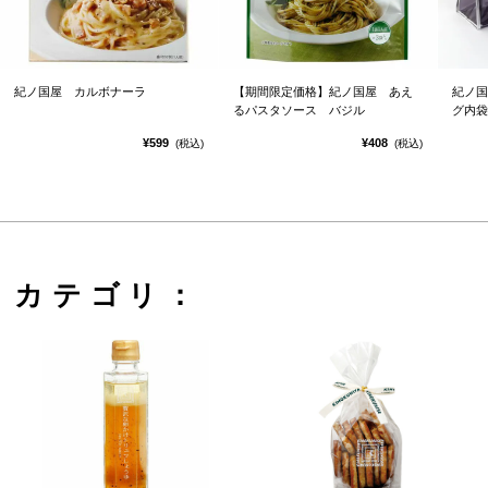
紀ノ国屋 カルボナーラ
【期間限定価格】紀ノ国屋 あえ
紀ノ国
るパスタソース バジル
グ内袋
¥599
¥408
(税込)
(税込)
カテゴリ：