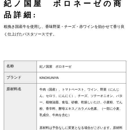
紀ノ国屋 ボロネーゼの商
品詳細:
粗挽き国産牛を使用し、香味野菜・チーズ・赤ワインを効かせて香り良
く仕上げたパスタソースです。
名称
紀ノ国屋 ボロネーゼ
ブランド
KINOKUNIYA
原材料名
牛肉（国産）、トマトペースト、ワイン、野菜（にんじ
ん、セロリ、にんにく）、チーズ、ソテーオニオン、バタ
ー、植物油脂、食塩、砂糖、乾燥しいたけ、小麦粉、でん
粉、香辛料、酵母エキス／カラメル色素、（一部に小麦、
乳成分、牛肉を含む）
原材料は予告なしに変更となる場合がございます。原材料