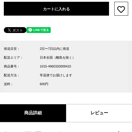
カートに入れる
お気
発送目安：
2日〜7日以内に発送
配送エリア：
日本全国（離島を除く）
商品番号：
1015-4960320009410
配送方法：
常温便でお届けします
送料：
600円
商品詳細
レビュー