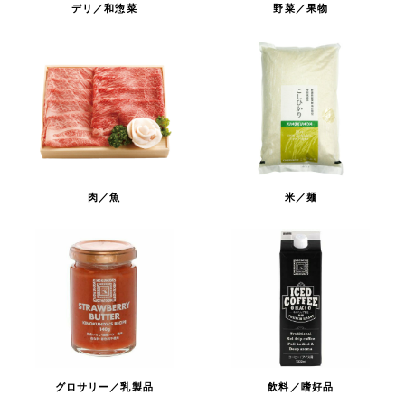
デリ／和惣菜
野菜／果物
肉／魚
米／麺
グロサリー／乳製品
飲料／嗜好品