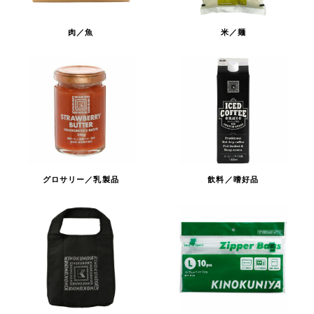
肉／魚
米／麺
グロサリー／乳製品
飲料／嗜好品