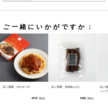
ご一緒にいかがですか：
紀ノ国屋 ボロネーゼ
紀ノ国屋 全粒粉ふがし
紀ノ国
シング
¥579
¥298
(税込)
(税込)