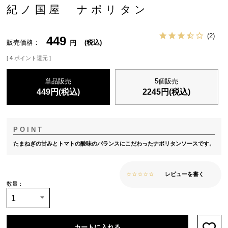
紀ノ国屋 ナポリタン
2
449
販売価格
税込
[
4
ポイント還元 ]
単品販売
5個販売
449
円(税込)
2245
円(税込)
たまねぎの甘みとトマトの酸味のバランスにこだわったナポリタンソースです。
レビューを書く
カートに入れる
お気