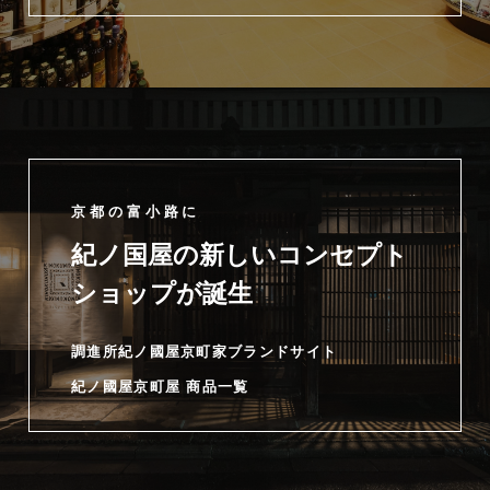
京都の富小路に
紀ノ国屋の新しいコンセプト
ショップが誕生
調進所紀ノ國屋京町家ブランドサイト
紀ノ國屋京町屋 商品一覧