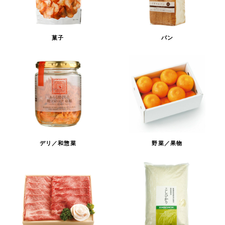
菓子
パン
デリ／和惣菜
野菜／果物