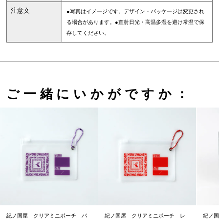
注意文
●写真はイメージです。デザイン・パッケージは変更され
る場合があります。●直射日光・高温多湿を避け常温で保
存してください。
ご一緒にいかがですか：
紀ノ国屋 クリアミニポーチ パ
紀ノ国屋 クリアミニポーチ レ
紀ノ国