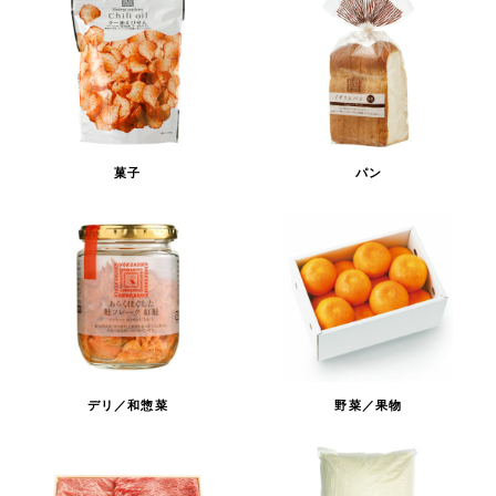
菓子
パン
デリ／和惣菜
野菜／果物