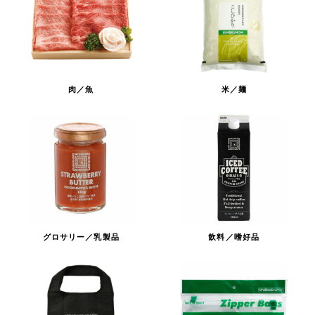
肉／魚
米／麺
グロサリー／乳製品
飲料／嗜好品