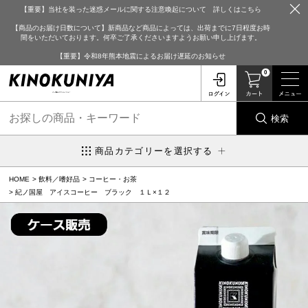
【重要】当社を装った迷惑メールに関する注意喚起について 詳しくはこちら
【商品のお届け日数について】新商品など商品によっては、出荷までに7日程度お時
間をいただいております。何卒ご了承くださいますようお願い申し上げます。
【重要】令和8年熊本地震によるお届け遅延のお知らせ
0
検索
商品カテゴリーを選択する
HOME
飲料／嗜好品
コーヒー・お茶
紀ノ国屋 アイスコーヒー ブラック １Ｌ×１２