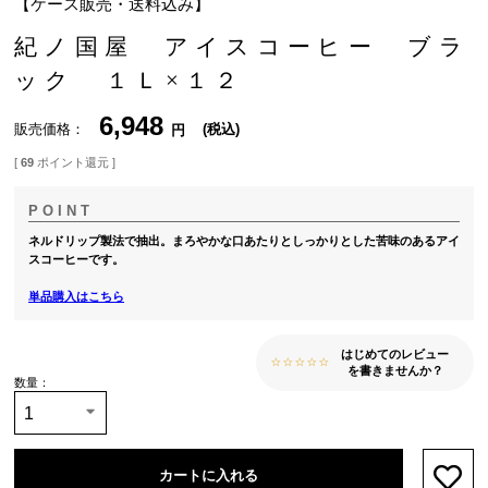
【ケース販売・送料込み】
紀ノ国屋 アイスコーヒー ブラ
ック １Ｌ×１２
6,948
販売価格
税込
[
69
ポイント還元 ]
ネルドリップ製法で抽出。まろやかな口あたりとしっかりとした苦味のあるアイ
スコーヒーです。
単品購入はこちら
はじめてのレビュー
を書きませんか？
カートに入れる
お気