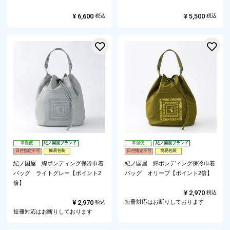
¥
6,600
¥
5,500
税込
税込
お気に入りに登録する
常温便
紀ノ国屋ブランド
常温便
紀ノ国屋ブランド
日付指定不可
簡易包装
日付指定不可
簡易包装
紀ノ国屋 綿ボンディング保冷巾着
紀ノ国屋 綿ボンディング保冷巾着
バッグ ライトグレー【ポイント2
バッグ オリーブ【ポイント2倍】
倍】
¥
2,970
税込
¥
2,970
短冊対応はお断りしております
税込
短冊対応はお断りしております