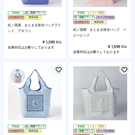
常温便
紀ノ国屋ブランド
常温便
ネット限定
日付指定不可
簡易包装
紀ノ国屋ブランド
ギフト対応商品
日付指定不可
簡易包装
紀ノ国屋 まとまる保冷バッグプリ
紀ノ国屋 まとまる保冷バッグ ベ
ント アオフジ
ビーピンク
¥
1,595
税込
¥
1,595
税込
短冊対応はお断りしております
短冊対応はお断りしております
お気に入りに登録する
常温便
紀ノ国屋ブランド
常温便
ネット限定
日付指定不可
簡易包装
紀ノ国屋ブランド
ギフト対応商品