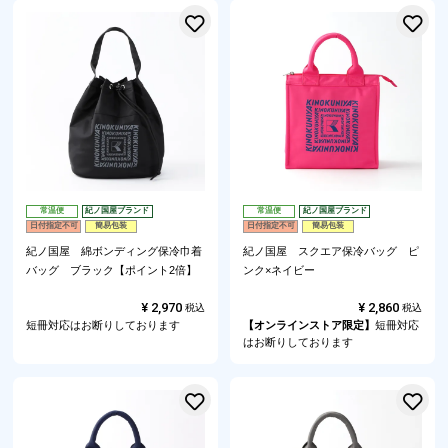
お気に入りに登録する
常温便
紀ノ国屋ブランド
常温便
紀ノ国屋ブランド
日付指定不可
簡易包装
日付指定不可
簡易包装
紀ノ国屋 綿ボンディング保冷巾着
紀ノ国屋 スクエア保冷バッグ ピ
バッグ ブラック【ポイント2倍】
ンク×ネイビー
¥
2,970
¥
2,860
税込
税込
短冊対応はお断りしております
【オンラインストア限定】
短冊対応
はお断りしております
お気に入りに登録する