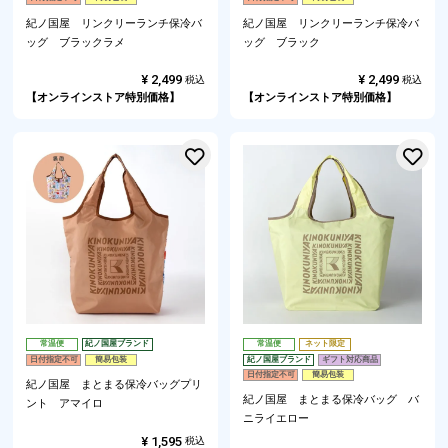
紀ノ国屋 リンクリーランチ保冷バ
紀ノ国屋 リンクリーランチ保冷バ
ッグ ブラックラメ
ッグ ブラック
¥
2,499
¥
2,499
税込
税込
【オンラインストア特別価格】
【オンラインストア特別価格】
お気に入りに登録する
常温便
紀ノ国屋ブランド
常温便
ネット限定
日付指定不可
簡易包装
紀ノ国屋ブランド
ギフト対応商品
日付指定不可
簡易包装
紀ノ国屋 まとまる保冷バッグプリ
紀ノ国屋 まとまる保冷バッグ バ
ント アマイロ
ニライエロー
¥
1,595
税込