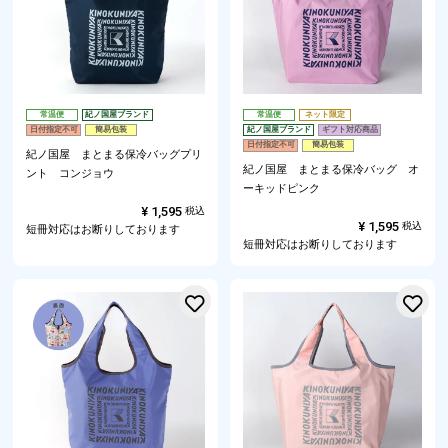
常温便
紀ノ国屋ブランド
常温便
ネット限定
日付指定不可
簡易包装
紀ノ国屋ブランド
ギフト対応商品
日付指定不可
簡易包装
紀ノ国屋 まとまる保冷バッグプリ
紀ノ国屋 まとまる保冷バッグ オ
ント コンジョウ
ーキッドピンク
¥
1,595
税込
¥
1,595
税込
短冊対応はお断りしております
短冊対応はお断りしております
お気に入りに登録する