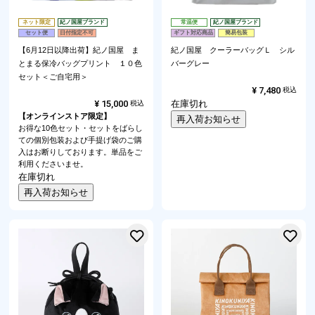
ネット限定
紀ノ国屋ブランド
常温便
紀ノ国屋ブランド
セット便
日付指定不可
ギフト対応商品
簡易包装
【6月12日以降出荷】紀ノ国屋 ま
紀ノ国屋 クーラーバッグＬ シル
とまる保冷バッグプリント １０色
バーグレー
セット＜ご自宅用＞
¥
7,480
税込
¥
15,000
在庫切れ
税込
【オンラインストア限定】
再入荷お知らせ
お得な10色セット・セットをばらし
ての個別包装および手提げ袋のご購
入はお断りしております。単品をご
利用くださいませ。
在庫切れ
再入荷お知らせ
お気に入りに登録する