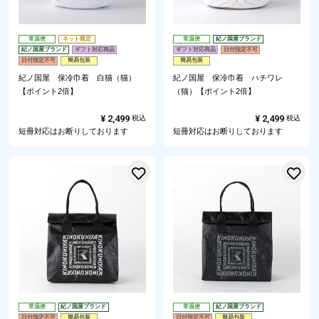
常温便
ネット限定
常温便
紀ノ国屋ブランド
紀ノ国屋ブランド
ギフト対応商品
ギフト対応商品
日付指定不可
日付指定不可
簡易包装
簡易包装
紀ノ国屋 保冷巾着 白猫（猫）
紀ノ国屋 保冷巾着 ハチワレ
【ポイント2倍】
（猫）【ポイント2倍】
¥
2,499
¥
2,499
税込
税込
短冊対応はお断りしております
短冊対応はお断りしております
お気に入りに登録する
常温便
紀ノ国屋ブランド
常温便
紀ノ国屋ブランド
日付指定不可
簡易包装
日付指定不可
簡易包装