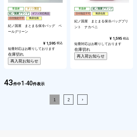
常温便
ネット限定
常温便
紀ノ国屋ブランド
紀ノ国屋ブランド
ギフト対応商品
日付指定不可
簡易包装
日付指定不可
簡易包装
紀ノ国屋 まとまる保冷バッグプリ
紀ノ国屋 まとまる保冷バッグ ペ
ント ナカベニ
ールグリーン
¥
1,595
税込
¥
1,595
税込
短冊対応はお断りしております
短冊対応はお断りしております
在庫切れ
在庫切れ
再入荷お知らせ
再入荷お知らせ
43
1
40
件中
-
件表示
1
2