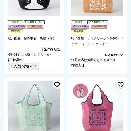
常温便
紀ノ国屋ブランド
常温便
紀ノ国屋ブランド
ギフト対応商品
日付指定不可
ギフト対応商品
日付指定不可
簡易包装
簡易包装
紀ノ国屋 保冷巾着 黒猫（猫）
紀ノ国屋 リンクリーランチ保冷バ
ッグ ベージュ×ホワイト
¥
2,499
税込
短冊対応はお断りしております
¥
2,499
税込
在庫切れ
短冊対応はお断りしております
在庫切れ
再入荷お知らせ
お気に入りに登録する