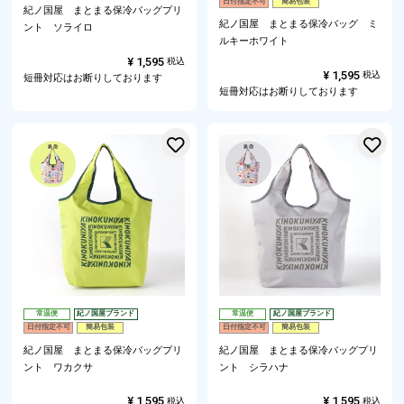
日付指定不可
簡易包装
紀ノ国屋 まとまる保冷バッグプリ
紀ノ国屋 まとまる保冷バッグ ミ
ント ソライロ
ルキーホワイト
¥
1,595
税込
¥
1,595
税込
短冊対応はお断りしております
短冊対応はお断りしております
お気に入りに登録する
常温便
紀ノ国屋ブランド
常温便
紀ノ国屋ブランド
日付指定不可
簡易包装
日付指定不可
簡易包装
紀ノ国屋 まとまる保冷バッグプリ
紀ノ国屋 まとまる保冷バッグプリ
ント ワカクサ
ント シラハナ
¥
1,595
¥
1,595
税込
税込