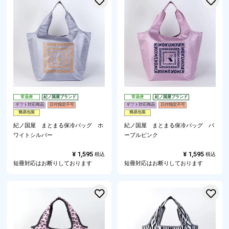
常温便
紀ノ国屋ブランド
常温便
紀ノ国屋ブランド
ギフト対応商品
日付指定不可
ギフト対応商品
日付指定不可
簡易包装
簡易包装
紀ノ国屋 まとまる保冷バッグ ホ
紀ノ国屋 まとまる保冷バッグ パ
ワイトシルバー
ープルピンク
¥
1,595
¥
1,595
税込
税込
短冊対応はお断りしております
短冊対応はお断りしております
お気に入りに登録する