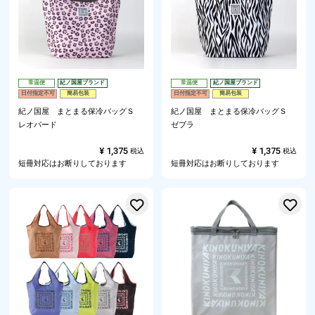
常温便
紀ノ国屋ブランド
常温便
紀ノ国屋ブランド
日付指定不可
簡易包装
日付指定不可
簡易包装
紀ノ国屋 まとまる保冷バッグＳ
紀ノ国屋 まとまる保冷バッグＳ
レオパード
ゼブラ
¥
1,375
¥
1,375
税込
税込
短冊対応はお断りしております
短冊対応はお断りしております
お気に入りに登録する