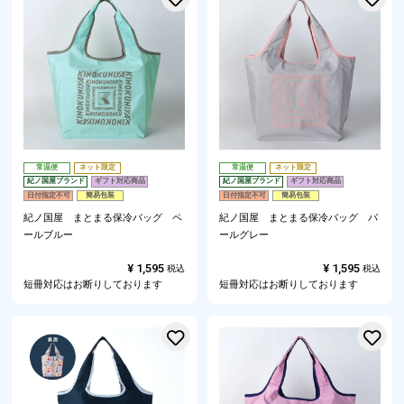
常温便
ネット限定
常温便
ネット限定
紀ノ国屋ブランド
ギフト対応商品
紀ノ国屋ブランド
ギフト対応商品
日付指定不可
簡易包装
日付指定不可
簡易包装
紀ノ国屋 まとまる保冷バッグ ペ
紀ノ国屋 まとまる保冷バッグ パ
ールブルー
ールグレー
¥
1,595
¥
1,595
税込
税込
短冊対応はお断りしております
短冊対応はお断りしております
お気に入りに登録する