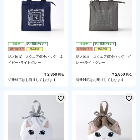
常温便
紀ノ国屋ブランド
常温便
紀ノ国屋ブランド
日付指定不可
簡易包装
日付指定不可
簡易包装
紀ノ国屋 スクエア保冷バッグ ネ
紀ノ国屋 スクエア保冷バッグ グ
イビー×ライトグレー
レー×ライトグレー
¥
2,860
¥
2,860
税込
税込
短冊対応はお断りしております
短冊対応はお断りしております
お気に入りに登録する