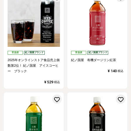
常温便
紀ノ国屋ブランド
常温便
紀ノ国屋ブランド
2025年オンラインストア食品売上個
紀ノ国屋 有機ダージリン紅茶
数第2位！
紀ノ国屋 アイスコーヒ
¥
140
ー ブラック
税込
¥
529
税込
お気に入りに登録する