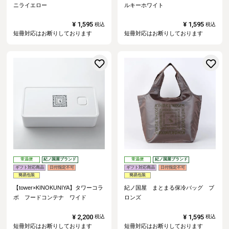
ニライエロー
ルキーホワイト
¥
1,595
¥
1,595
税込
税込
短冊対応はお断りしております
短冊対応はお断りしております
お気に入りに登録する
常温便
紀ノ国屋ブランド
常温便
紀ノ国屋ブランド
ギフト対応商品
日付指定不可
ギフト対応商品
日付指定不可
簡易包装
簡易包装
【tower×KINOKUNIYA】タワーコラ
紀ノ国屋 まとまる保冷バッグ ブ
ボ フードコンテナ ワイド
ロンズ
¥
2,200
¥
1,595
税込
税込
短冊対応はお断りしております
短冊対応はお断りしております