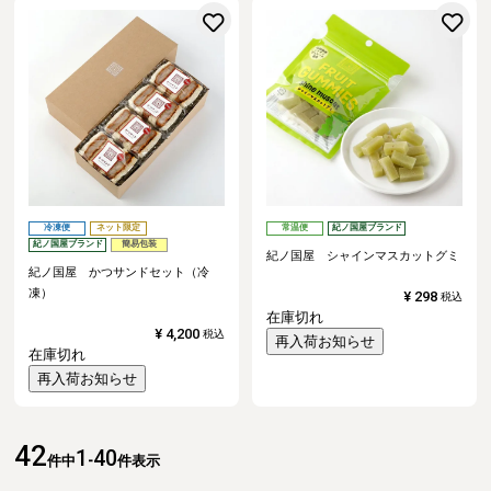
お気に入りに登録する
冷凍便
ネット限定
常温便
紀ノ国屋ブランド
紀ノ国屋ブランド
簡易包装
紀ノ国屋 シャインマスカットグミ
紀ノ国屋 かつサンドセット（冷
凍）
¥
298
税込
在庫切れ
¥
4,200
税込
再入荷お知らせ
在庫切れ
再入荷お知らせ
42
1
40
件中
-
件表示