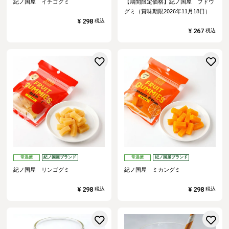
紀ノ国屋 イチゴグミ
【期間限定価格】紀ノ国屋 ブドウ
グミ（賞味期限2026年11月18日）
¥
298
税込
¥
267
税込
お気に入りに登録する
常温便
紀ノ国屋ブランド
常温便
紀ノ国屋ブランド
紀ノ国屋 リンゴグミ
紀ノ国屋 ミカングミ
¥
298
¥
298
税込
税込
お気に入りに登録する