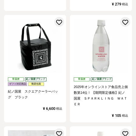
¥
279
税込
お気に入りに登録する
常温便
紀ノ国屋ブランド
常温便
紀ノ国屋ブランド
ギフト対応商品
簡易包装
2025年オンラインストア食品売上個
紀ノ国屋 スクエアクーラーバッ
数第14位！
【期間限定価格】紀ノ
グ ブラック
国屋 ＳＰＡＲＫＬＩＮＧ ＷＡＴ
ＥＲ
¥
6,600
税込
¥
105
税込
お気に入りに登録する