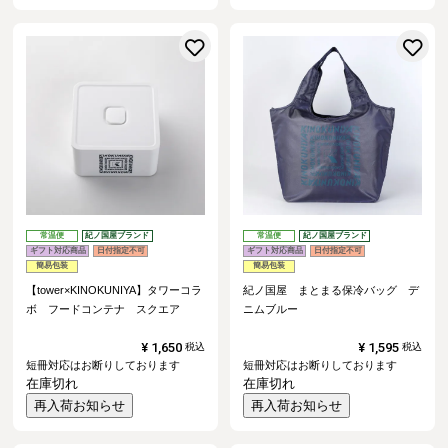
お気に入りに登録する
常温便
紀ノ国屋ブランド
常温便
紀ノ国屋ブランド
ギフト対応商品
日付指定不可
ギフト対応商品
日付指定不可
簡易包装
簡易包装
【tower×KINOKUNIYA】タワーコラ
紀ノ国屋 まとまる保冷バッグ デ
ボ フードコンテナ スクエア
ニムブルー
¥
1,650
¥
1,595
税込
税込
短冊対応はお断りしております
短冊対応はお断りしております
在庫切れ
在庫切れ
再入荷お知らせ
再入荷お知らせ