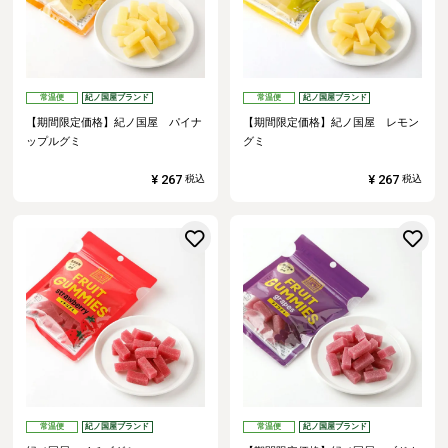
常温便
紀ノ国屋ブランド
常温便
紀ノ国屋ブランド
【期間限定価格】紀ノ国屋 パイナ
【期間限定価格】紀ノ国屋 レモン
ップルグミ
グミ
¥
267
¥
267
税込
税込
お気に入りに登録する
常温便
紀ノ国屋ブランド
常温便
紀ノ国屋ブランド