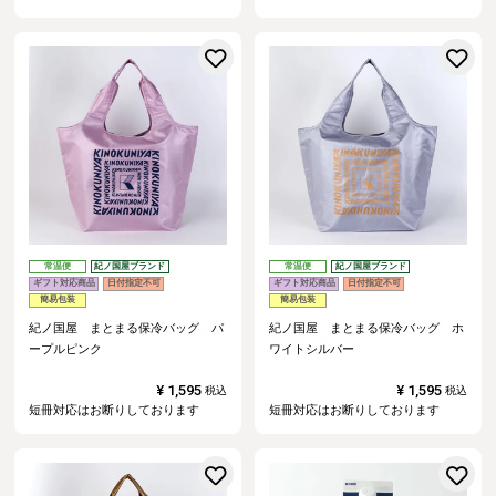
お気に入りに登録する
常温便
紀ノ国屋ブランド
常温便
紀ノ国屋ブランド
ギフト対応商品
日付指定不可
ギフト対応商品
日付指定不可
簡易包装
簡易包装
紀ノ国屋 まとまる保冷バッグ パ
紀ノ国屋 まとまる保冷バッグ ホ
ープルピンク
ワイトシルバー
¥
1,595
¥
1,595
税込
税込
短冊対応はお断りしております
短冊対応はお断りしております
お気に入りに登録する