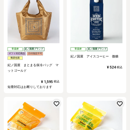
常温便
紀ノ国屋ブランド
常温便
紀ノ国屋ブランド
ギフト対応商品
日付指定不可
紀ノ国屋 アイスコーヒー 微糖
簡易包装
紀ノ国屋 まとまる保冷バッグ マ
¥
524
税込
ットゴールド
¥
1,595
税込
短冊対応はお断りしております
お気に入りに登録する