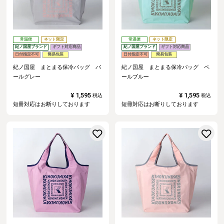
常温便
ネット限定
常温便
ネット限定
紀ノ国屋ブランド
ギフト対応商品
紀ノ国屋ブランド
ギフト対応商品
日付指定不可
簡易包装
日付指定不可
簡易包装
紀ノ国屋 まとまる保冷バッグ パ
紀ノ国屋 まとまる保冷バッグ ペ
ールグレー
ールブルー
¥
1,595
¥
1,595
税込
税込
短冊対応はお断りしております
短冊対応はお断りしております
お気に入りに登録する