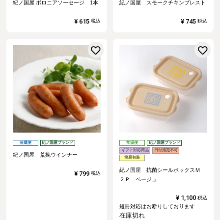
紀ノ国屋 ボロニアソーセージ 1本
紀ノ国屋 スモークチキンブレスト
¥
615
¥
745
税込
税込
お気に入りに登録する
冷蔵便
紀ノ国屋ブランド
常温便
紀ノ国屋ブランド
ギフト対応商品
日付指定不可
紀ノ国屋 荒挽ウインナー
簡易包装
紀ノ国屋 抗菌シールボックスＭ
¥
799
税込
２Ｐ ベージュ
¥
1,100
税込
短冊対応はお断りしております
在庫切れ