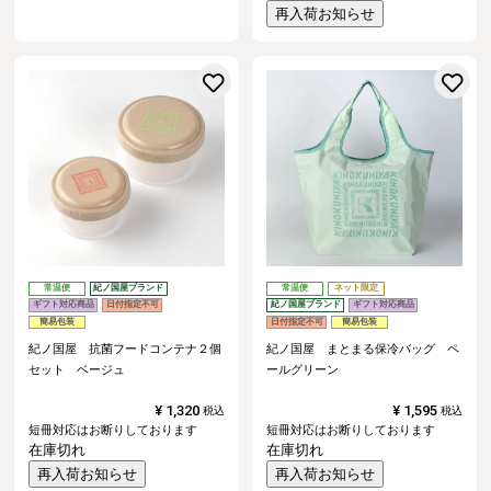
再入荷お知らせ
お気に入りに登録する
常温便
紀ノ国屋ブランド
常温便
ネット限定
ギフト対応商品
日付指定不可
紀ノ国屋ブランド
ギフト対応商品
簡易包装
日付指定不可
簡易包装
紀ノ国屋 抗菌フードコンテナ２個
紀ノ国屋 まとまる保冷バッグ ペ
セット ベージュ
ールグリーン
¥
1,320
¥
1,595
税込
税込
短冊対応はお断りしております
短冊対応はお断りしております
在庫切れ
在庫切れ
再入荷お知らせ
再入荷お知らせ