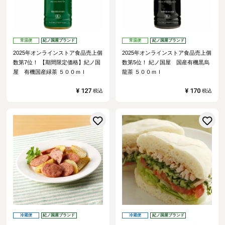
常温便
紀ノ国屋ブランド
常温便
紀ノ国屋ブランド
2025年オンラインストア食品売上個
2025年オンラインストア食品売上個
数第7位！
【期間限定価格】紀ノ国
数第5位！
紀ノ国屋 国産有機黒烏
屋 有機国産緑茶 ５００ｍｌ
龍茶 ５００ｍｌ
¥
127
¥
170
税込
税込
お気に入りに登録する
冷蔵便
紀ノ国屋ブランド
冷蔵便
紀ノ国屋ブランド