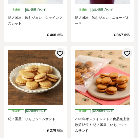
常温便
紀ノ国屋ブランド
常温便
紀ノ国屋ブランド
紀ノ国屋 飲むジュレ シャインマ
紀ノ国屋 飲むジュレ ニューピオ
スカット
ーネ
¥
468
¥
367
税込
税込
お気に入りに登録する
常温便
紀ノ国屋ブランド
常温便
紀ノ国屋ブランド
紀ノ国屋 りんごジャムサンド
2025年オンラインストア食品売上個
数第18位！
紀ノ国屋 いちごジャ
¥
279
税込
ムサンド