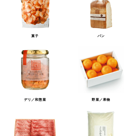
菓子
パン
デリ／和惣菜
野菜／果物