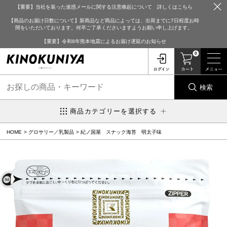
【重要】当社を装った迷惑メールに関する注意喚起について 詳しくはこちら
【商品のお届け日数について】新商品など商品によっては、出荷までに7日程度お時
間をいただいております。何卒ご了承くださいますようお願い申し上げます。
【重要】令和8年熊本地震によるお届け遅延のお知らせ
0
検索
商品カテゴリーを選択する
HOME
グロサリー／乳製品
紀ノ国屋 スナック海苔 明太子味