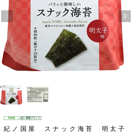
常温便
紀ノ国屋ブランド
紀ノ国屋 スナック海苔 明太子