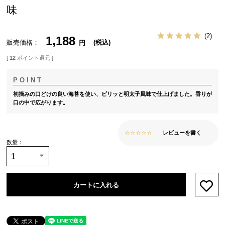
味
2
1,188
販売価格
税込
[
12
ポイント還元 ]
初摘みの口どけの良い海苔を使い、ピリッと明太子風味で仕上げました。香りが
口の中で広がります。
レビューを書く
カートに入れる
お気