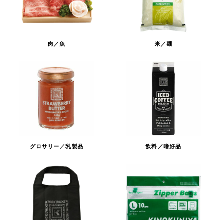
肉／魚
米／麺
グロサリー／乳製品
飲料／嗜好品