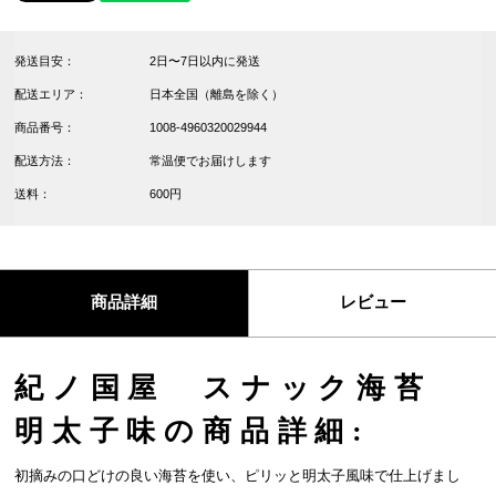
発送目安：
2日〜7日以内に発送
配送エリア：
日本全国（離島を除く）
商品番号：
1008-4960320029944
配送方法：
常温便でお届けします
送料：
600円
商品詳細
レビュー
紀ノ国屋 スナック海苔
明太子味の商品詳細:
初摘みの口どけの良い海苔を使い、ピリッと明太子風味で仕上げまし