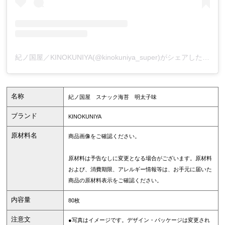
紀ノ国屋／KINOKUNIYA(@kinokuniya_super)がシェアした投稿
名称
紀ノ国屋 スナック海苔 明太子味
ブランド
KINOKUNIYA
原材料名
商品画像をご確認ください。
原材料は予告なしに変更となる場合がございます。原材料
および、消費期限、アレルギー情報等は、お手元に届いた
商品の原材料表示をご確認ください。
内容量
80枚
注意文
●写真はイメージです。デザイン・パッケージは変更され