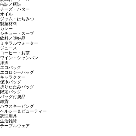
缶詰／瓶詰
チーズ・バター
オイル
ジャム・はちみつ
製菓材料
カレー
シチュー・スープ
飲料／嗜好品
ミネラルウォーター
ジュース
コーヒー・お茶
ワイン・シャンパン
洋酒
エコバッグ
エコロジーバッグ
キャラクター
保冷バッグ
折りたたみバッグ
限定バッグ
バッグ付属品
雑貨
ハウスキーピング
ヘルシー＆ビューティー
調理用具
生活雑貨
テーブルウェア