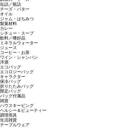
缶詰／瓶詰
チーズ・バター
オイル
ジャム・はちみつ
製菓材料
カレー
シチュー・スープ
飲料／嗜好品
ミネラルウォーター
ジュース
コーヒー・お茶
ワイン・シャンパン
洋酒
エコバッグ
エコロジーバッグ
キャラクター
保冷バッグ
折りたたみバッグ
限定バッグ
バッグ付属品
雑貨
ハウスキーピング
ヘルシー＆ビューティー
調理用具
生活雑貨
テーブルウェア