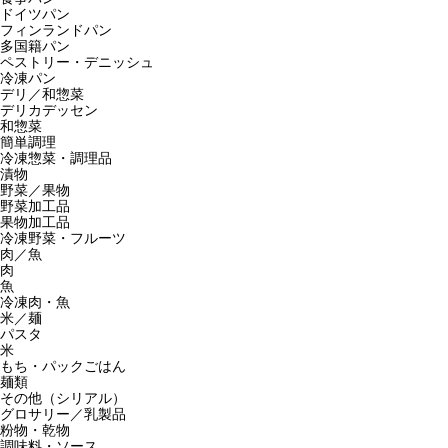
ドイツパン
フィンランドパン
多国籍パン
ペストリー・デニッシュ
冷凍パン
デリ／和惣菜
デリカデッセン
和惣菜
簡単調理
冷凍惣菜・調理品
漬物
野菜／果物
野菜加工品
果物加工品
冷凍野菜・フルーツ
肉／魚
肉
魚
冷凍肉・魚
米／麺
パスタ
米
もち・パックごはん
麺類
その他（シリアル）
グロサリー／乳製品
粉物・乾物
調味料・ソース