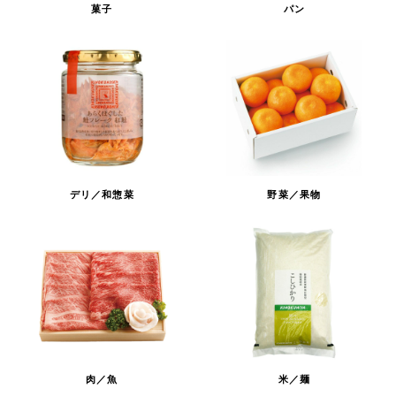
菓子
パン
デリ／和惣菜
野菜／果物
肉／魚
米／麺