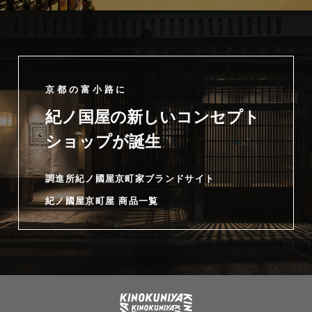
京都の富小路に
紀ノ国屋の新しいコンセプト
ショップが誕生
調進所紀ノ國屋京町家ブランドサイト
紀ノ國屋京町屋 商品一覧