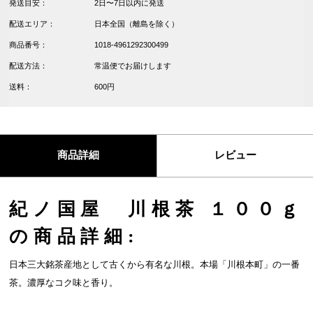
発送目安：
2日〜7日以内に発送
配送エリア：
日本全国（離島を除く）
商品番号：
1018-4961292300499
配送方法：
常温便でお届けします
送料：
600円
商品詳細
レビュー
紀ノ国屋 川根茶 １００ｇ
の商品詳細:
日本三大銘茶産地として古くから有名な川根。本場「川根本町」の一番
茶。濃厚なコク味と香り。