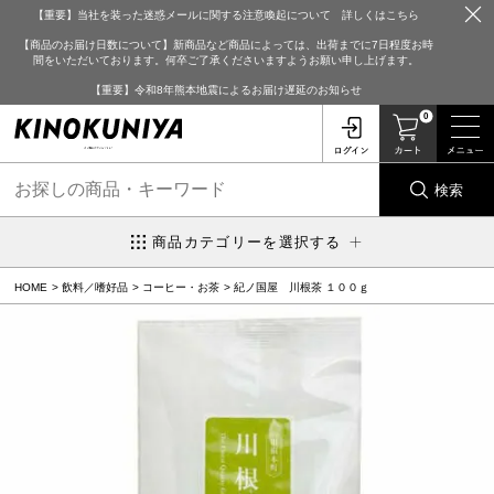
【重要】当社を装った迷惑メールに関する注意喚起について 詳しくはこちら
【商品のお届け日数について】新商品など商品によっては、出荷までに7日程度お時
間をいただいております。何卒ご了承くださいますようお願い申し上げます。
【重要】令和8年熊本地震によるお届け遅延のお知らせ
0
検索
商品カテゴリーを選択する
HOME
飲料／嗜好品
コーヒー・お茶
紀ノ国屋 川根茶 １００ｇ