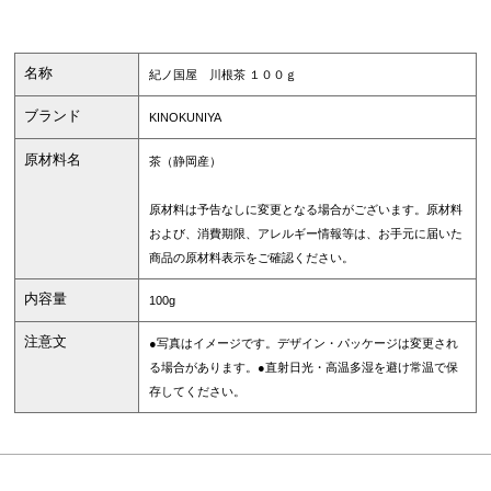
名称
紀ノ国屋 川根茶 １００ｇ
ブランド
KINOKUNIYA
原材料名
茶（静岡産）
原材料は予告なしに変更となる場合がございます。原材料
および、消費期限、アレルギー情報等は、お手元に届いた
商品の原材料表示をご確認ください。
内容量
100g
注意文
●写真はイメージです。デザイン・パッケージは変更され
る場合があります。●直射日光・高温多湿を避け常温で保
存してください。