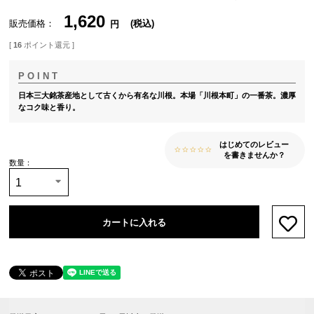
1,620
販売価格
税込
[
16
ポイント還元 ]
日本三大銘茶産地として古くから有名な川根。本場「川根本町」の一番茶。濃厚
なコク味と香り。
はじめてのレビュー
を書きませんか？
カートに入れる
お気