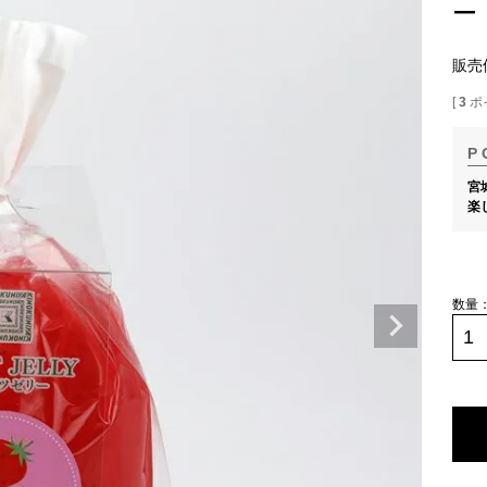
ー
販売
[
3
ポ
宮
楽