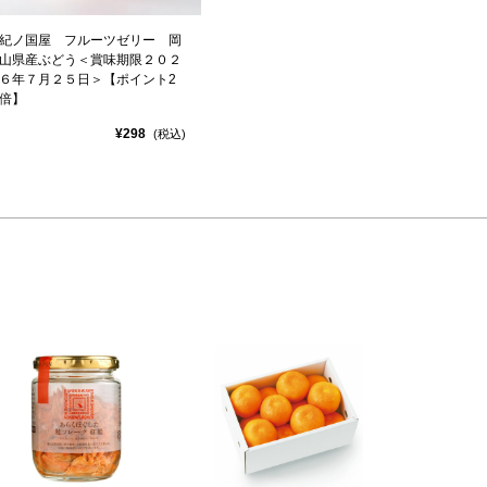
紀ノ国屋 フルーツゼリー 岡
山県産ぶどう＜賞味期限２０２
６年７月２５日＞【ポイント2
倍】
¥298
(税込)