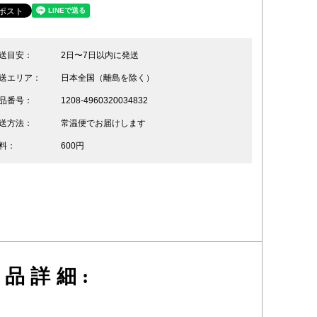
送目安：
2日〜7日以内に発送
送エリア：
日本全国（離島を除く）
品番号：
1208-4960320034832
送方法：
常温便でお届けします
料：
600円
品詳細: