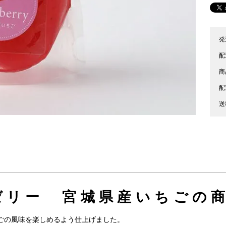
発
配
商
配
送
ゼリー 宮城県産いちごの商
ごの風味を楽しめるよう仕上げました。