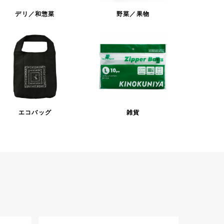
デリ／和惣菜
野菜／果物
エコバッグ
雑貨