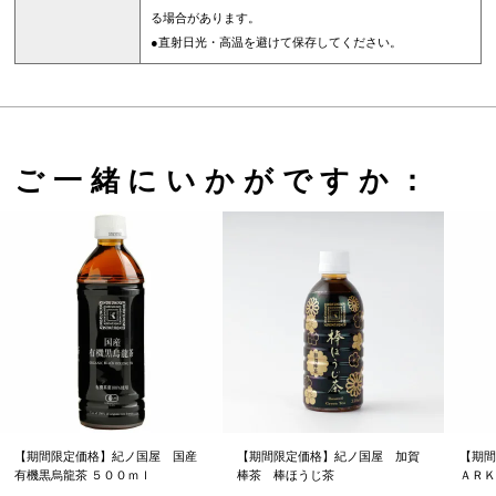
る場合があります。
●直射日光・高温を避けて保存してください。
ご一緒にいかがですか：
【期間限定価格】紀ノ国屋 国産
【期間限定価格】紀ノ国屋 加賀
【期間
有機黒烏龍茶 ５００ｍｌ
棒茶 棒ほうじ茶
ＡＲＫ