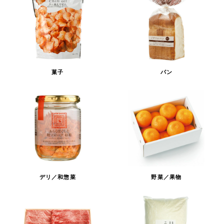
菓子
パン
デリ／和惣菜
野菜／果物