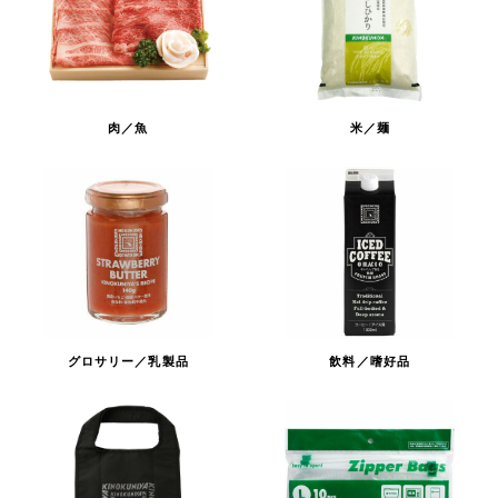
肉／魚
米／麺
グロサリー／乳製品
飲料／嗜好品