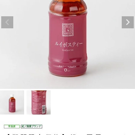
常温便
紀ノ国屋ブランド