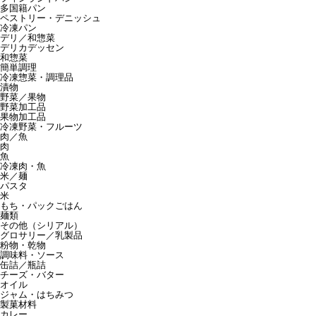
多国籍パン
ペストリー・デニッシュ
冷凍パン
デリ／和惣菜
デリカデッセン
和惣菜
簡単調理
冷凍惣菜・調理品
漬物
野菜／果物
野菜加工品
果物加工品
冷凍野菜・フルーツ
肉／魚
肉
魚
冷凍肉・魚
米／麺
パスタ
米
もち・パックごはん
麺類
その他（シリアル）
グロサリー／乳製品
粉物・乾物
調味料・ソース
缶詰／瓶詰
チーズ・バター
オイル
ジャム・はちみつ
製菓材料
カレー