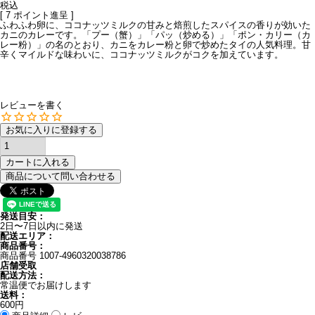
税込
[
7
ポイント進呈 ]
ふわふわ卵に、ココナッツミルクの甘みと焙煎したスパイスの香りが効いた
カニのカレーです。「プー（蟹）」「パッ（炒める）」「ポン・カリー（カ
レー粉）」の名のとおり、カニをカレー粉と卵で炒めたタイの人気料理。甘
辛くマイルドな味わいに、ココナッツミルクがコクを加えています。
レビューを書く
お気に入りに登録する
カートに入れる
商品について問い合わせる
発送目安：
2日〜7日以内に発送
配送エリア：
商品番号：
商品番号
1007-4960320038786
店舗受取
配送方法：
常温便でお届けします
送料：
600円