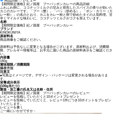
商品詳細
レビュー
【期間限定価格】紀ノ国屋 プーパッポンカレーの商品詳細:
ふわふわ卵に、ココナッツミルクの甘みと焙煎したスパイスの香りが効いた
カニのカレーです。「プー（蟹）」「パッ（炒める）」「ポン・カリー（カ
レー粉）」の名のとおり、カニをカレー粉と卵で炒めたタイの人気料理。甘
辛くマイルドな味わいに、ココナッツミルクがコクを加えています。
名称
【期間限定価格】紀ノ国屋 プーパッポンカレー
ブランド
KINOKUNIYA
原材料名
商品画像をご確認ください。
原材料は予告なしに変更となる場合がございます。原材料および、消費期
限、アレルギー情報等は、お手元に届いた商品の原材料表示をご確認くださ
い。
内容量
180g
賞味期限／消費期限
保存方法
注意文
●写真はイメージです。デザイン・パッケージは変更される場合がありま
す。
栄養成分表示
(100g当たり)
製造・加工書の氏名又は名称・住所
【期間限定価格】紀ノ国屋 プーパッポンカレーのレビュー:
レビューを投稿していただくと10ポイントプレゼント
レビューを投稿していただくと、レビュー1件につき10ポイントをプレゼン
トいたします。
レビューを書く
ご一緒にいかがですか：