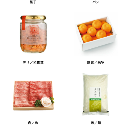
菓子
パン
デリ／和惣菜
野菜／果物
肉／魚
米／麺