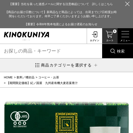
【重要】当社を装った迷惑メールに関する注意喚起について 詳しくはこちら
【商品のお届け日数について】新商品など商品によっては、出荷までに7日程度お時
間をいただいております。何卒ご了承くださいますようお願い申し上げます。
【重要】令和8年熊本地震によるお届け遅延のお知らせ
0
検索
商品カテゴリーを選択する
HOME
飲料／嗜好品
コーヒー・お茶
【期間限定価格】紀ノ国屋 九州産有機大麦若葉青汁