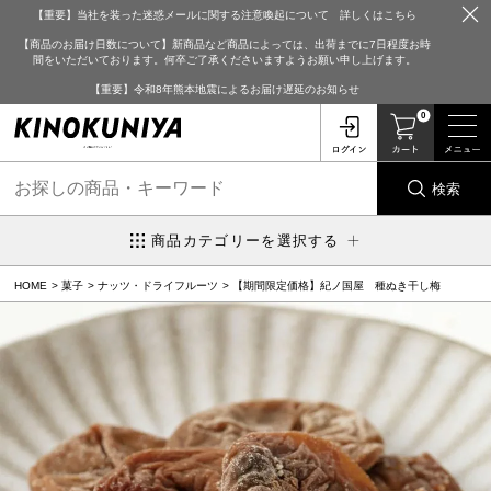
【重要】当社を装った迷惑メールに関する注意喚起について 詳しくはこちら
【商品のお届け日数について】新商品など商品によっては、出荷までに7日程度お時
間をいただいております。何卒ご了承くださいますようお願い申し上げます。
【重要】令和8年熊本地震によるお届け遅延のお知らせ
0
検索
商品カテゴリーを選択する
HOME
菓子
ナッツ・ドライフルーツ
【期間限定価格】紀ノ国屋 種ぬき干し梅