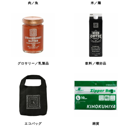
肉／魚
米／麺
グロサリー／乳製品
飲料／嗜好品
エコバッグ
雑貨