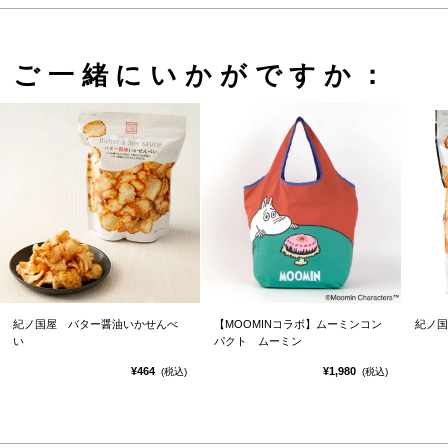
ご一緒にいかがですか：
紀ノ国屋 バター醤油いかせんべ
【MOOMINコラボ】ムーミンコン
紀ノ国
い
パクト ムーミン
¥464
¥1,980
(税込)
(税込)