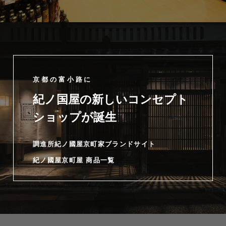
京都の富小路に
紀ノ国屋の新しいコンセプト
ショップが誕生
調進所紀ノ國屋京町家ブランドサイト
紀ノ國屋京町屋 商品一覧