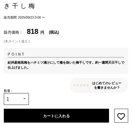
き干し梅
販売期間
2025/09/23 0:00
〜
818
販売価格
税込
[
8
ポイント還元 ]
紀州産南高梅をハチミツ漬けにして種を抜いた梅干しです。約一週間天日干しで
仕上げました。
はじめてのレビュー
を書きませんか？
カートに入れる
お気