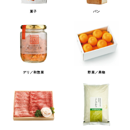
菓子
パン
デリ／和惣菜
野菜／果物