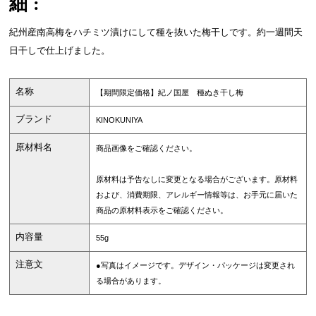
細:
紀州産南高梅をハチミツ漬けにして種を抜いた梅干しです。約一週間天
日干しで仕上げました。
名称
【期間限定価格】紀ノ国屋 種ぬき干し梅
ブランド
KINOKUNIYA
原材料名
商品画像をご確認ください。
原材料は予告なしに変更となる場合がございます。原材料
および、消費期限、アレルギー情報等は、お手元に届いた
商品の原材料表示をご確認ください。
内容量
55g
注意文
●写真はイメージです。デザイン・パッケージは変更され
る場合があります。