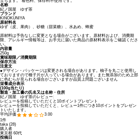
立ちます。 着色料、保存料不使用です。
名称
紀ノ国屋 ゆず茶
ブランド
KINOKUNIYA
原材料名
ゆず（皮、果肉）、砂糖（甜菜糖）、水あめ、蜂蜜
原材料は予告なしに変更となる場合がございます。原材料および、消費期
限、アレルギー情報等は、お手元に届いた商品の原材料表示をご確認くださ
い。
内容量
250g
賞味期限／消費期限
保存方法
注意文
●デザイン・パッケージは変更される場合があります。柚子を丸ごと使用し
ておりますので種子片が入っている場合があります。また無添加のため上部
に色むらが見られる場合がございますが品質上問題ございません
栄養成分表示
(100g当たり)
製造・加工書の氏名又は名称・住所
紀ノ国屋 ゆず茶のレビュー:
レビューを投稿していただくと10ポイントプレゼント
レビューを投稿していただくと、レビュー1件につき10ポイントをプレゼン
トいたします。
3.00
1
taka
28
購入者
東京都
60代
投稿日