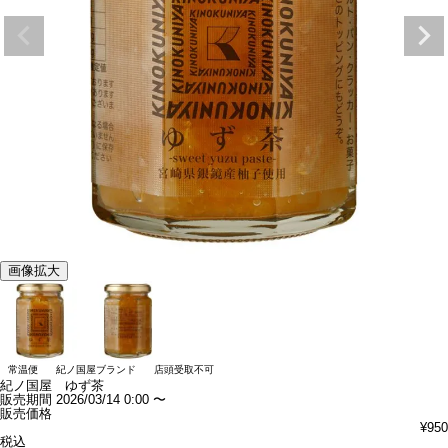
画像拡大
常温便
紀ノ国屋ブランド
店頭受取不可
紀ノ国屋 ゆず茶
販売期間
2026/03/14 0:00
〜
販売価格
¥
950
税込