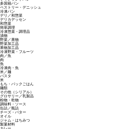
多国籍パン
ペストリー・デニッシュ
冷凍パン
デリ／和惣菜
デリカデッセン
和惣菜
簡単調理
冷凍惣菜・調理品
漬物
野菜／果物
野菜加工品
果物加工品
冷凍野菜・フルーツ
肉／魚
肉
魚
冷凍肉・魚
米／麺
パスタ
米
もち・パックごはん
麺類
その他（シリアル）
グロサリー／乳製品
粉物・乾物
調味料・ソース
缶詰／瓶詰
チーズ・バター
オイル
ジャム・はちみつ
製菓材料
カレー