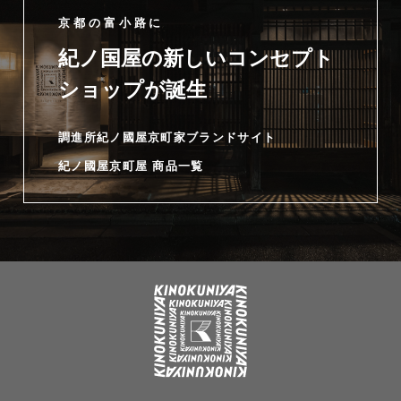
京都の富小路に
紀ノ国屋の新しいコンセプト
ショップが誕生
調進所紀ノ國屋京町家ブランドサイト
紀ノ國屋京町屋 商品一覧