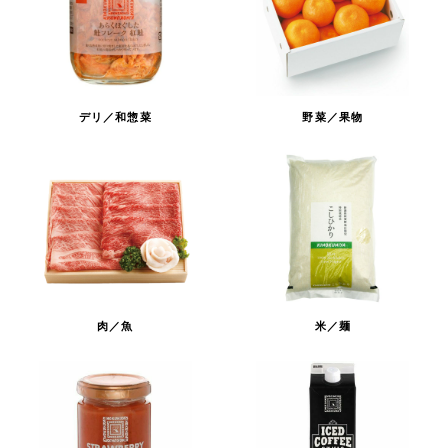
デリ／和惣菜
野菜／果物
肉／魚
米／麺