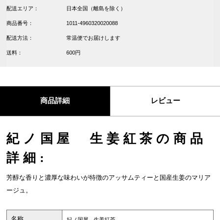
配送エリア：
日本全国（離島を除く）
商品番号：
1011-4960320020088
配送方法：
常温便でお届けします
送料：
600円
商品詳細
レビュー
紀ノ国屋 生姜紅茶の商品
詳細:
芳醇な香りと濃厚な味わいが特徴のアッサムティーと国産生姜のマリア
ージュ。
名称
紀ノ国屋 生姜紅茶