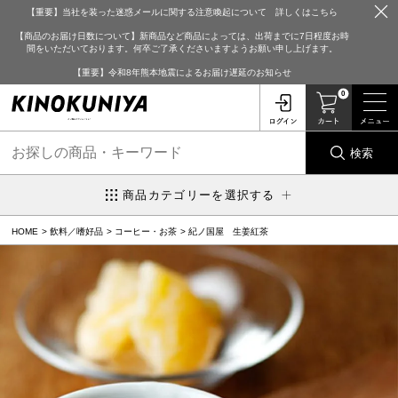
【重要】当社を装った迷惑メールに関する注意喚起について 詳しくはこちら
【商品のお届け日数について】新商品など商品によっては、出荷までに7日程度お時
間をいただいております。何卒ご了承くださいますようお願い申し上げます。
【重要】令和8年熊本地震によるお届け遅延のお知らせ
0
検索
商品カテゴリーを選択する
HOME
飲料／嗜好品
コーヒー・お茶
紀ノ国屋 生姜紅茶