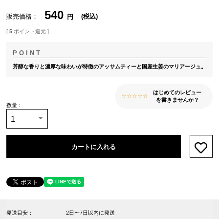
540
販売価格
税込
[
5
ポイント還元 ]
芳醇な香りと濃厚な味わいが特徴のアッサムティーと国産生姜のマリアージュ。
はじめてのレビュー
を書きませんか？
カートに入れる
お気
発送目安：
2日〜7日以内に発送