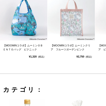
【MOOMINコラボ】ムーミンＯＢ
【MOOMINコラボ】ムーミンクリ
【MO
ＥＮＴＯバッグ ピクニック
ア フルーツガーデンピンク
ア ピ
¥1,320
¥2,750
(税込)
(税込)
カテゴリ：