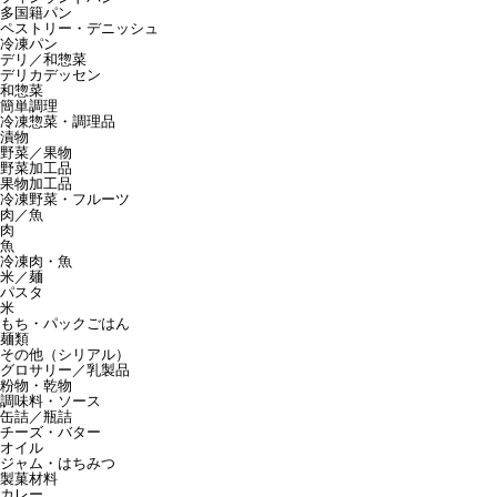
多国籍パン
ペストリー・デニッシュ
冷凍パン
デリ／和惣菜
デリカデッセン
和惣菜
簡単調理
冷凍惣菜・調理品
漬物
野菜／果物
野菜加工品
果物加工品
冷凍野菜・フルーツ
肉／魚
肉
魚
冷凍肉・魚
米／麺
パスタ
米
もち・パックごはん
麺類
その他（シリアル）
グロサリー／乳製品
粉物・乾物
調味料・ソース
缶詰／瓶詰
チーズ・バター
オイル
ジャム・はちみつ
製菓材料
カレー