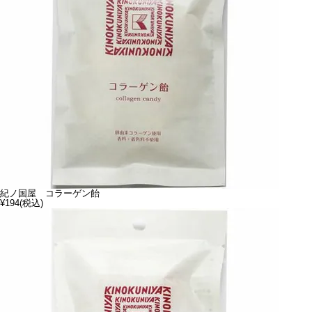
紀ノ国屋 コラーゲン飴
¥194
(税込)