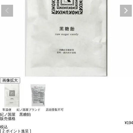
画像拡大
常温便
紀ノ国屋ブランド
店頭受取不可
紀ノ国屋 黒糖飴
販売価格
¥
194
税込
[
2
ポイント進呈 ]