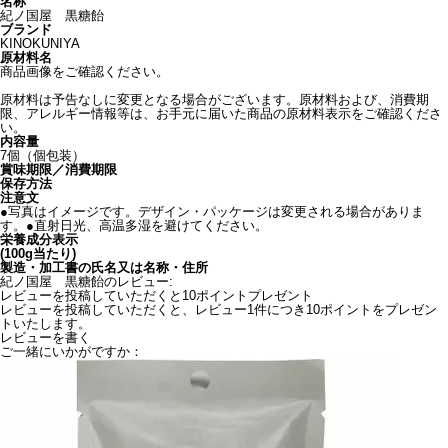
名称
紀ノ国屋 黒糖飴
ブランド
KINOKUNIYA
原材料名
商品画像をご確認ください。
原材料は予告なしに変更となる場合がございます。原材料および、消費期
限、アレルギー情報等は、お手元に届いた商品の原材料表示をご確認くださ
い。
内容量
7個（個包装）
賞味期限／消費期限
保存方法
注意文
●写真はイメージです。デザイン・パッケージは変更される場合がありま
す。●直射日光、高温多湿を避けてください。
栄養成分表示
(100g当たり)
製造・加工書の氏名又は名称・住所
紀ノ国屋 黒糖飴のレビュー:
レビューを投稿していただくと10ポイントプレゼント
レビューを投稿していただくと、レビュー1件につき10ポイントをプレゼン
トいたします。
レビューを書く
ご一緒にいかがですか：