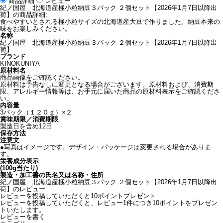
商品詳細
レビュー
紀ノ国屋 北海道産極小粒納豆３パック ２個セット【2026年1月7日以降出
荷】の商品詳細:
食べやすいとされる極小粒サイズの北海道産大豆で作りました。納豆本来の
味をお楽しみください。
名称
紀ノ国屋 北海道産極小粒納豆３パック ２個セット【2026年1月7日以降出
荷】
ブランド
KINOKUNIYA
原材料名
商品画像をご確認ください。
原材料は予告なしに変更となる場合がございます。原材料および、消費期
限、アレルギー情報等は、お手元に届いた商品の原材料表示をご確認くださ
い。
内容量
3パック（１２０ｇ）×２
賞味期限／消費期限
製造日を含め12日
保存方法
注意文
●写真はイメージです。デザイン・パッケージは変更される場合がありま
す。
栄養成分表示
(100g当たり)
製造・加工書の氏名又は名称・住所
紀ノ国屋 北海道産極小粒納豆３パック ２個セット【2026年1月7日以降出
荷】のレビュー:
レビューを投稿していただくと10ポイントプレゼント
レビューを投稿していただくと、レビュー1件につき10ポイントをプレゼン
トいたします。
レビューを書く