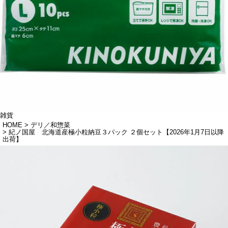
雑貨
HOME
デリ／和惣菜
紀ノ国屋 北海道産極小粒納豆３パック ２個セット【2026年1月7日以降
出荷】