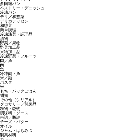
多国籍パン
ペストリー・デニッシュ
冷凍パン
デリ／和惣菜
デリカデッセン
和惣菜
簡単調理
冷凍惣菜・調理品
漬物
野菜／果物
野菜加工品
果物加工品
冷凍野菜・フルーツ
肉／魚
肉
魚
冷凍肉・魚
米／麺
パスタ
米
もち・パックごはん
麺類
その他（シリアル）
グロサリー／乳製品
粉物・乾物
調味料・ソース
缶詰／瓶詰
チーズ・バター
オイル
ジャム・はちみつ
製菓材料
カレー