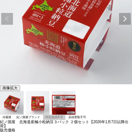
画像拡大
冷蔵便
紀ノ国屋ブランド
代引決済不可
店頭受取不可
紀ノ国屋 北海道産極小粒納豆３パック ２個セット【2026年1月7日以降出
荷】
販売価格