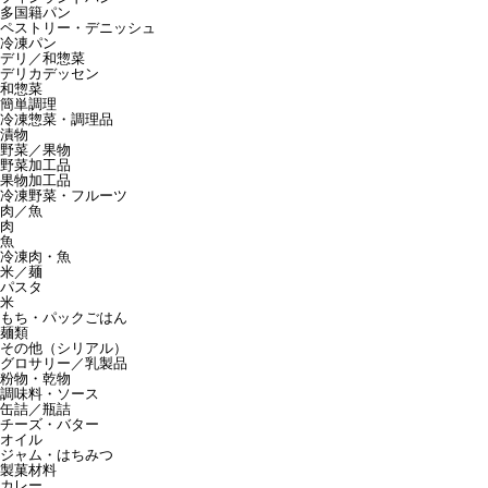
多国籍パン
ペストリー・デニッシュ
冷凍パン
デリ／和惣菜
デリカデッセン
和惣菜
簡単調理
冷凍惣菜・調理品
漬物
野菜／果物
野菜加工品
果物加工品
冷凍野菜・フルーツ
肉／魚
肉
魚
冷凍肉・魚
米／麺
パスタ
米
もち・パックごはん
麺類
その他（シリアル）
グロサリー／乳製品
粉物・乾物
調味料・ソース
缶詰／瓶詰
チーズ・バター
オイル
ジャム・はちみつ
製菓材料
カレー