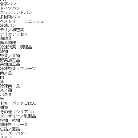
食事パン
ドイツパン
フィンランドパン
多国籍パン
ペストリー・デニッシュ
冷凍パン
デリ／和惣菜
デリカデッセン
和惣菜
簡単調理
冷凍惣菜・調理品
漬物
野菜／果物
野菜加工品
果物加工品
冷凍野菜・フルーツ
肉／魚
肉
魚
冷凍肉・魚
米／麺
パスタ
米
もち・パックごはん
麺類
その他（シリアル）
グロサリー／乳製品
粉物・乾物
調味料・ソース
缶詰／瓶詰
チーズ・バター
オイル