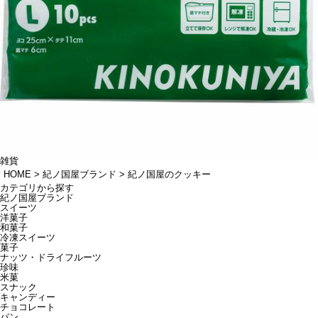
雑貨
HOME
紀ノ国屋ブランド
紀ノ国屋のクッキー
カテゴリから探す
紀ノ国屋ブランド
スイーツ
洋菓子
和菓子
冷凍スイーツ
菓子
ナッツ・ドライフルーツ
珍味
米菓
スナック
キャンディー
チョコレート
パン