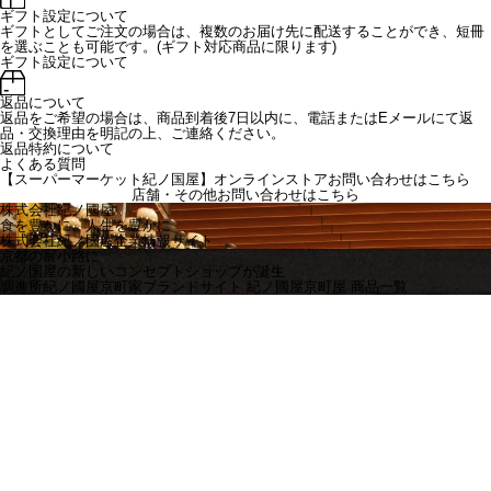
ギフト設定について
ギフトとしてご注文の場合は、複数のお届け先に配送することができ、短冊
を選ぶことも可能です。(ギフト対応商品に限ります)
ギフト設定について
返品について
返品をご希望の場合は、商品到着後7日以内に、電話またはEメールにて返
品・交換理由を明記の上、ご連絡ください。
返品特約について
よくある質問
【スーパーマーケット紀ノ国屋】オンラインストアお問い合わせはこちら
店舗・その他お問い合わせは
こちら
株式会社紀ノ國屋
食を豊かに、人生を豊かに
株式会社紀ノ國屋企業情報サイト
京都の富小路に
紀ノ国屋の新しいコンセプトショップが誕生
調進所紀ノ國屋京町家ブランドサイト
紀ノ國屋京町屋 商品一覧