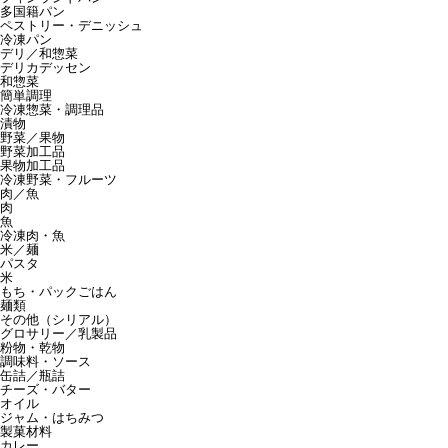
多国籍パン
ペストリー・デニッシュ
冷凍パン
デリ／和惣菜
デリカデッセン
和惣菜
簡単調理
冷凍惣菜・調理品
漬物
野菜／果物
野菜加工品
果物加工品
冷凍野菜・フルーツ
肉／魚
肉
魚
冷凍肉・魚
米／麺
パスタ
米
もち・パックごはん
麺類
その他（シリアル）
グロサリー／乳製品
粉物・乾物
調味料・ソース
缶詰／瓶詰
チーズ・バター
オイル
ジャム・はちみつ
製菓材料
カレー