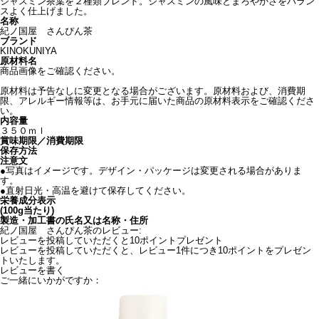
ジャスミン茶葉を２種類ブレンド。ジャスミンの風味とまろやかさをバラン
スよく仕上げました。
名称
紀ノ国屋 さんぴん茶
ブランド
KINOKUNIYA
原材料名
商品画像をご確認ください。
原材料は予告なしに変更となる場合がございます。原材料および、消費期
限、アレルギー情報等は、お手元に届いた商品の原材料表示をご確認くださ
い。
内容量
３５０ｍｌ
賞味期限／消費期限
保存方法
注意文
●写真はイメージです。デザイン・パッケージは変更される場合がありま
す。
●直射日光・高温を避けて保存してください。
栄養成分表示
(100g当たり)
製造・加工書の氏名又は名称・住所
紀ノ国屋 さんぴん茶のレビュー:
レビューを投稿していただくと10ポイントプレゼント
レビューを投稿していただくと、レビュー1件につき10ポイントをプレゼン
トいたします。
レビューを書く
ご一緒にいかがですか：