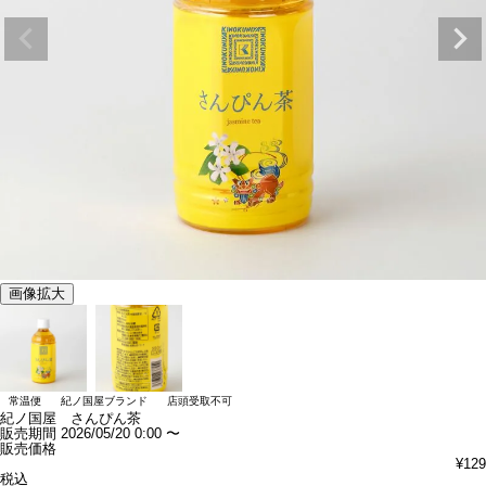
画像拡大
常温便
紀ノ国屋ブランド
店頭受取不可
紀ノ国屋 さんぴん茶
販売期間
2026/05/20 0:00
〜
販売価格
¥
129
税込