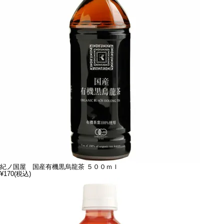
紀ノ国屋 国産有機黒烏龍茶 ５００ｍｌ
¥170
(税込)