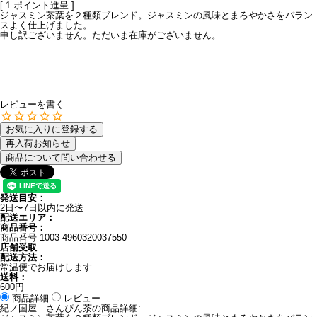
[
1
ポイント進呈 ]
ジャスミン茶葉を２種類ブレンド。ジャスミンの風味とまろやかさをバラン
スよく仕上げました。
申し訳ございません。ただいま在庫がございません。
レビューを書く
お気に入りに登録する
再入荷お知らせ
商品について問い合わせる
発送目安：
2日〜7日以内に発送
配送エリア：
商品番号：
商品番号
1003-4960320037550
店舗受取
配送方法：
常温便でお届けします
送料：
600円
商品詳細
レビュー
紀ノ国屋 さんぴん茶の商品詳細: