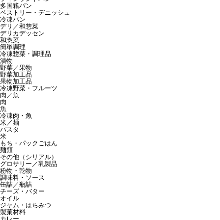
多国籍パン
ペストリー・デニッシュ
冷凍パン
デリ／和惣菜
デリカデッセン
和惣菜
簡単調理
冷凍惣菜・調理品
漬物
野菜／果物
野菜加工品
果物加工品
冷凍野菜・フルーツ
肉／魚
肉
魚
冷凍肉・魚
米／麺
パスタ
米
もち・パックごはん
麺類
その他（シリアル）
グロサリー／乳製品
粉物・乾物
調味料・ソース
缶詰／瓶詰
チーズ・バター
オイル
ジャム・はちみつ
製菓材料
カレー