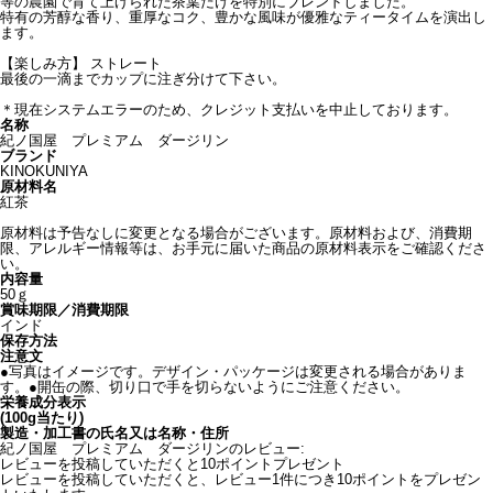
等の農園で育て上げられた茶葉だけを特別にブレンドしました。
特有の芳醇な香り、重厚なコク、豊かな風味が優雅なティータイムを演出し
ます。
【楽しみ方】 ストレート
最後の一滴までカップに注ぎ分けて下さい。
＊現在システムエラーのため、クレジット支払いを中止しております。
名称
紀ノ国屋 プレミアム ダージリン
ブランド
KINOKUNIYA
原材料名
紅茶
原材料は予告なしに変更となる場合がございます。原材料および、消費期
限、アレルギー情報等は、お手元に届いた商品の原材料表示をご確認くださ
い。
内容量
50ｇ
賞味期限／消費期限
インド
保存方法
注意文
●写真はイメージです。デザイン・パッケージは変更される場合がありま
す。●開缶の際、切り口で手を切らないようにご注意ください。
栄養成分表示
(100g当たり)
製造・加工書の氏名又は名称・住所
紀ノ国屋 プレミアム ダージリンのレビュー:
レビューを投稿していただくと10ポイントプレゼント
レビューを投稿していただくと、レビュー1件につき10ポイントをプレゼン