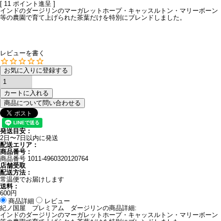
[
11
ポイント進呈 ]
インドのダージリンのマーガレットホープ・キャッスルトン・マリーボーン
等の農園で育て上げられた茶葉だけを特別にブレンドしました。
レビューを書く
お気に入りに登録する
カートに入れる
商品について問い合わせる
発送目安：
2日〜7日以内に発送
配送エリア：
商品番号：
商品番号
1011-4960320120764
店舗受取
配送方法：
常温便でお届けします
送料：
600円
商品詳細
レビュー
紀ノ国屋 プレミアム ダージリンの商品詳細:
インドのダージリンのマーガレットホープ・キャッスルトン・マリーボーン