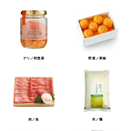
デリ／和惣菜
野菜／果物
肉／魚
米／麺