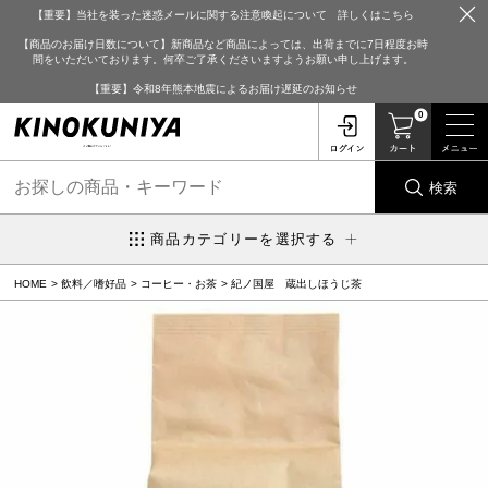
【重要】当社を装った迷惑メールに関する注意喚起について 詳しくはこちら
【商品のお届け日数について】新商品など商品によっては、出荷までに7日程度お時
間をいただいております。何卒ご了承くださいますようお願い申し上げます。
【重要】令和8年熊本地震によるお届け遅延のお知らせ
0
検索
商品カテゴリーを選択する
HOME
飲料／嗜好品
コーヒー・お茶
紀ノ国屋 蔵出しほうじ茶