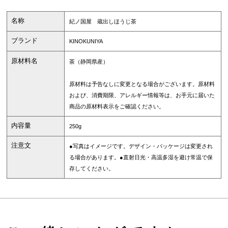
名称
紀ノ国屋 蔵出しほうじ茶
ブランド
KINOKUNIYA
原材料名
茶（静岡県産）
原材料は予告なしに変更となる場合がございます。原材料
および、消費期限、アレルギー情報等は、お手元に届いた
商品の原材料表示をご確認ください。
内容量
250g
注意文
●写真はイメージです。デザイン・パッケージは変更され
る場合があります。●直射日光・高温多湿を避け常温で保
存してください。