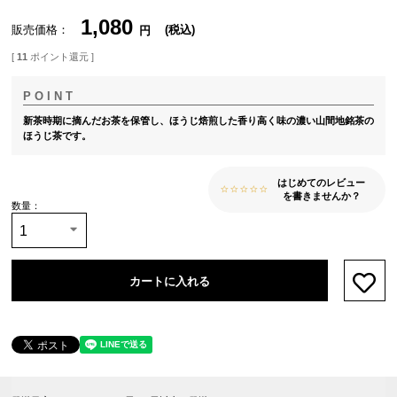
1,080
販売価格
税込
[
11
ポイント還元 ]
新茶時期に摘んだお茶を保管し、ほうじ焙煎した香り高く味の濃い山間地銘茶の
ほうじ茶です。
はじめてのレビュー
を書きませんか？
カートに入れる
お気