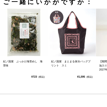
ご一緒にいかがですか：
紀ノ国屋 ぶっかけ海苔めし 海
紀ノ国屋 まとまる保冷バッグプ
【期間
苔味
リント スミ
油入り
2027
¥723
¥1,595
(税込)
(税込)