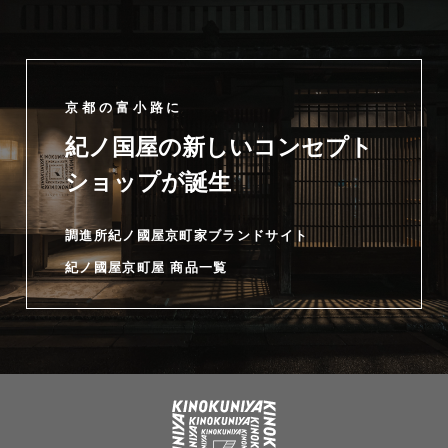
京都の富小路に
紀ノ国屋の新しいコンセプト
ショップが誕生
調進所紀ノ國屋京町家ブランドサイト
紀ノ國屋京町屋 商品一覧