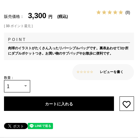
8
3,300
販売価格
税込
[
33
ポイント還元 ]
肉球のイラストがたくさん入ったリバーシブルバッグです。裏表あわせて3か所
にダブルポケットつき。お買い物のサブバッグやお散歩に便利です。
レビューを書く
カートに入れる
お気