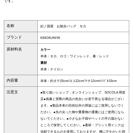
です。
名称
紀ノ国屋 お散歩バッグ モカ
ブランド
KINOKUNIYA
原材料名
カラー
本体：モカ、ロゴ：ワインレッド、裏：レッド
素材
本体：ナイロン
内容量
本体：約タテ25cm/ヨコ22cm/マチ12cm/ﾊﾝﾄﾞﾙ33cm
注意文
●取り扱いショップ：オンラインショップ、SOCOLA 用賀
店●画像と実際の商品の色合いが若干異なる場合がござい
ます。●製品本来の目的以外の用途にはご使用しないでく
ださい。●先の尖った物や重量物の運搬にはご使用になら
ないでください。●小さなお子様やペットの手の届かない
ところで保管してください。●素材・プリント用インクは
信頼できるものを使用しておりますが、稀に汗をかいた部