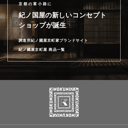
京都の富小路に
紀ノ国屋の新しいコンセプト
ショップが誕生
調進所紀ノ國屋京町家ブランドサイト
紀ノ國屋京町屋 商品一覧