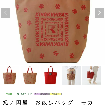
常温便
紀ノ国屋ブランド
ギフト対応商品
簡易包装
紀ノ国屋 お散歩バッグ モカ