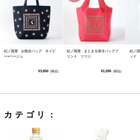
紀ノ国屋 お散歩バッグ ネイビ
紀ノ国屋 まとまる保冷バッグプ
紀ノ国
ー×ベージュ
リント ツツジ
ッド
¥3,850
¥1,595
(税込)
(税込)
カテゴリ：