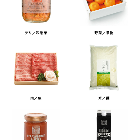
デリ／和惣菜
野菜／果物
肉／魚
米／麺