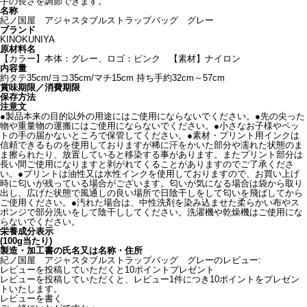
手の長さを調節できます。
名称
紀ノ国屋 アジャスタブルストラップバッグ グレー
ブランド
KINOKUNIYA
原材料名
【カラー】本体：グレー、ロゴ：ピンク 【素材】ナイロン
内容量
約タテ35cm/ヨコ35cm/マチ15cm 持ち手約32cm～57cm
賞味期限／消費期限
保存方法
注意文
●製品本来の目的以外の用途にはご使用にならないでください。●先の尖った
物や重量物の運搬にはご使用にならないでください。●小さなお子様やペッ
トの手の届かないところで保管してください。●素材・プリント用インクは
信頼できるものを使用しておりますが稀に汗をかいた部分や濡れた状態のま
ま擦られたり、放置していると移染する事があります。またプリント部分は
長い間ご使用になりますと剥がれてくることがありますのでご了承くださ
い。●プリントは油性又は水性インクを使用しておりますので、お買い上げ
時に匂いが残っている場合がございます。匂いが気になる場合は袋から取り
出し、広げた状態で風通しの良い場所で日陰干しをして匂いを飛ばしてから
ご使用ください。●汚れた場合は、中性洗剤を染み込ませた柔らかい布やス
ポンジで部分洗いをして陰干ししてください。洗濯機や乾燥機はご使用にな
らないでください。
栄養成分表示
(100g当たり)
製造・加工書の氏名又は名称・住所
紀ノ国屋 アジャスタブルストラップバッグ グレーのレビュー:
レビューを投稿していただくと10ポイントプレゼント
レビューを投稿していただくと、レビュー1件につき10ポイントをプレゼン
トいたします。
レビューを書く