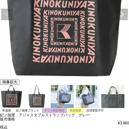
画像拡大
常温便
紀ノ国屋ブランド
ギフト対応商品
簡易包装
店頭受取不可
紀ノ国屋 アジャスタブルストラップバッグ グレー
販売価格
¥
3,960
税込