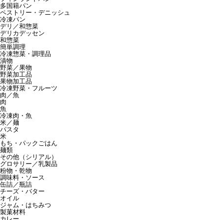
多国籍パン
ペストリー・デニッシュ
冷凍パン
デリ／和惣菜
デリカデッセン
和惣菜
簡単調理
冷凍惣菜・調理品
漬物
野菜／果物
野菜加工品
果物加工品
冷凍野菜・フルーツ
肉／魚
肉
魚
冷凍肉・魚
米／麺
パスタ
米
もち・パックごはん
麺類
その他（シリアル）
グロサリー／乳製品
粉物・乾物
調味料・ソース
缶詰／瓶詰
チーズ・バター
オイル
ジャム・はちみつ
製菓材料
カレー