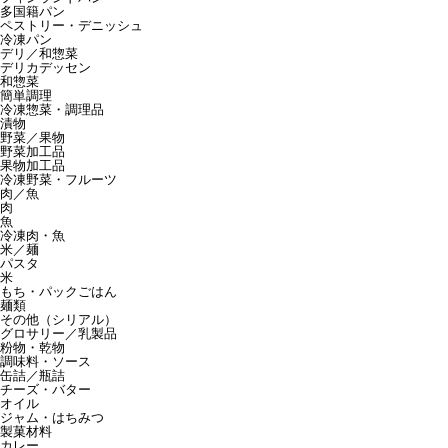
多国籍パン
ペストリー・デニッシュ
冷凍パン
デリ／和惣菜
デリカデッセン
和惣菜
簡単調理
冷凍惣菜・調理品
漬物
野菜／果物
野菜加工品
果物加工品
冷凍野菜・フルーツ
肉／魚
肉
魚
冷凍肉・魚
米／麺
パスタ
米
もち・パックごはん
麺類
その他（シリアル）
グロサリー／乳製品
粉物・乾物
調味料・ソース
缶詰／瓶詰
チーズ・バター
オイル
ジャム・はちみつ
製菓材料
カレー