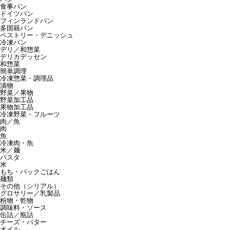
食事パン
ドイツパン
フィンランドパン
多国籍パン
ペストリー・デニッシュ
冷凍パン
デリ／和惣菜
デリカデッセン
和惣菜
簡単調理
冷凍惣菜・調理品
漬物
野菜／果物
野菜加工品
果物加工品
冷凍野菜・フルーツ
肉／魚
肉
魚
冷凍肉・魚
米／麺
パスタ
米
もち・パックごはん
麺類
その他（シリアル）
グロサリー／乳製品
粉物・乾物
調味料・ソース
缶詰／瓶詰
チーズ・バター
オイル