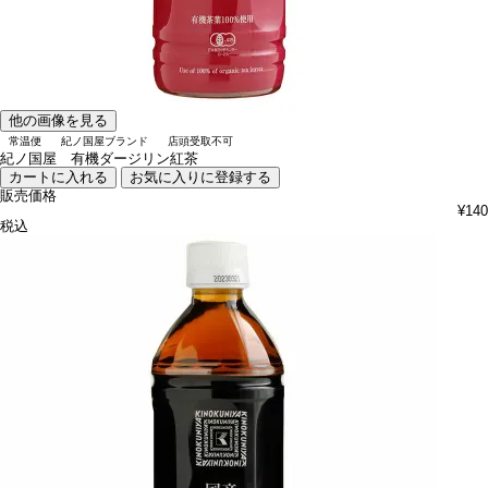
他の画像を見る
常温便
紀ノ国屋ブランド
店頭受取不可
紀ノ国屋 有機ダージリン紅茶
カートに入れる
お気に入りに登録する
販売価格
¥
140
税込