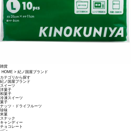
雑貨
HOME
紀ノ国屋ブランド
カテゴリから探す
紀ノ国屋ブランド
スイーツ
洋菓子
和菓子
冷凍スイーツ
菓子
ナッツ・ドライフルーツ
珍味
米菓
スナック
キャンディー
チョコレート
パン