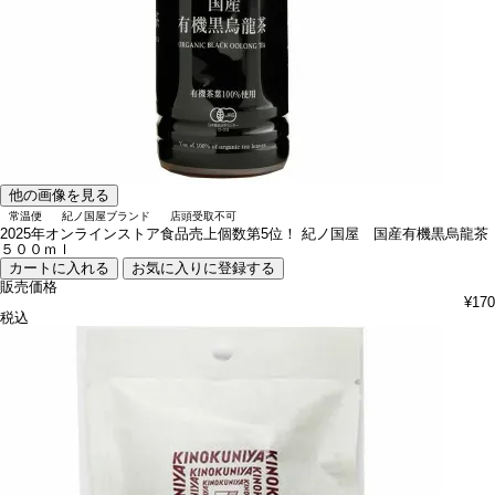
他の画像を見る
常温便
紀ノ国屋ブランド
店頭受取不可
2025年オンラインストア食品売上個数第5位！
紀ノ国屋 国産有機黒烏龍茶
５００ｍｌ
カートに入れる
お気に入りに登録する
販売価格
¥
170
税込