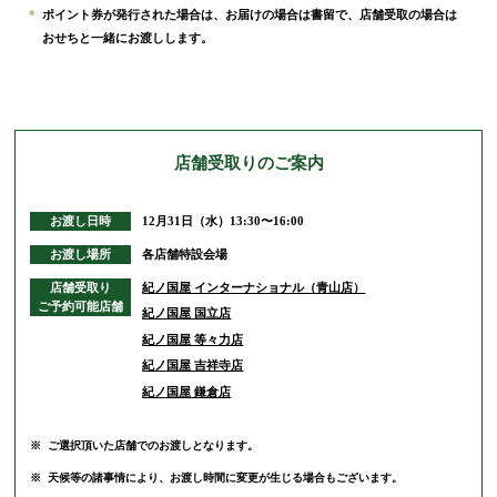
*
ポイント券が発行された場合は、お届けの場合は書留で、店舗受取の場合は
おせちと一緒にお渡しします。
店舗受取りの
ご案内
お渡し日時
12月31日（水）13:30〜16:00
お渡し場所
各店舗特設会場
店舗受取り
紀ノ国屋 インターナショナル（青山店）
ご予約可能店舗
紀ノ国屋 国立店
紀ノ国屋 等々力店
紀ノ国屋 吉祥寺店
紀ノ国屋 鎌倉店
※
ご選択頂いた店舗でのお渡しとなります。
※
天候等の諸事情により、お渡し時間に変更が生じる場合もございます。