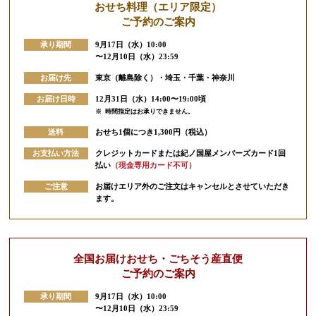
おせち料理
（エリア限定）
ご予約のご案内
承り期間
9月17日（水）10:00
〜12月10日（水）23:59
お届け先
東京（離島除く）・埼玉・千葉・神奈川
お届け日時
12月31日（水）14:00〜19:00頃
※
時間指定はお承りできません。
送料
おせち1個につき1,300円（税込）
お支払い方法
クレジットカードまたは紀ノ国屋メンバーズカード1回
払い
（現金専用カード不可）
ご注意
お届けエリア外のご注文はキャンセルとさせていただき
ます。
全国お届けおせち・ごちそう産直便
ご予約のご案内
承り期間
9月17日（水）10:00
〜12月10日（水）23:59