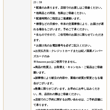
23：59
＊配達のみ承ります。店頭でのお渡しはご容赦ください。
＊他商品との同送、包装はご容赦ください。
＊配達時間のご指定はご遠慮願います。
＊積雪などの天候や、年末の交通事情により、お届けが遅
れる場合もございます。予めご了承ください。
＊生ものですので、ご在宅時のお届けに限らせていただき
ます。
＊お届け先のお電話番号を必ずご記入ください。
●お支払方法：クレジットカードまたは紀ノ国屋メンバー
ズカードのみ
※Amazon payはご使用できません。
●商品の性質上、お取替え・キャンセル・ご返品はご容赦
願います。
●諸事情により献立の内容や、重箱の材質が変更となる場
合がございます。
●数量に限りがございます。お早めにお申し込みくださ
い。尚、品切れの際はご容赦ください。
●店頭でのご予約に関するお問い合わせは、ご予約店舗に
て承ります。