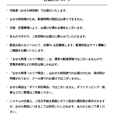
*
宅急便（おせち特別便）でお届けいたします。
*
おせち特別便のため、配達時間の指定はお承りできません。
*
天候、交通事情により、お届けが遅れる場合もございます。
*
生ものですので、ご在宅時のお届けに限らせていただきます。
*
配送お知らせメールにて、伝票No.を記載致します。配達状況はヤマト運輸に
ご確認をお願いいたします。
*
「おせち料理（エリア限定）」は、通常の配達荷物ではございませんので、
営業所保管などの対応は致しかねます。
*
「おせち料理（エリア限定）」はおせち特別便でのお届けのため、保冷剤が
同梱されており、クール便でのお届けではございません。
*
おせち商品は「ギフト対応商品」ではございません。ギフトラッピング・短
冊などのご要望はご容赦ください。
*
システムの仕様上、ご注文手続き画面にギフト設定の選択肢が表示されます
が、おせち商品につきましては対応いたしかねます。あらかじめご了承くだ
さい。