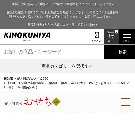
【重要】当社を装った迷惑メールに関する注意喚起について 詳しくはこちら
【商品のお届け日数について】新商品など商品によっては、出荷までに7日程度お時
間をいただいております。何卒ご了承くださいますようお願い申し上げます。
【重要】令和8年熊本地震によるお届け遅延のお知らせ
0
検索
商品カテゴリーを選択する
HOME
紀ノ国屋のおせち2026
【118】下関唐戸市場 林商店 無添加・無着色 辛子明太子 250ｇ（お届け日：2025/12/2
9（月） 時間指定不可）