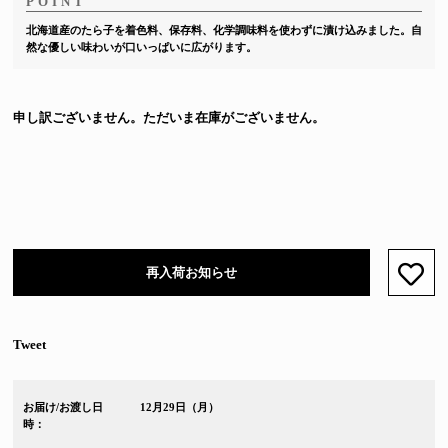
北海道産のたら子を着色料、保存料、化学調味料を使わずに漬け込みました。自
然な優しい味わいが口いっぱいに広がります。
申し訳ございません。ただいま在庫がございません。
再入荷お知らせ
お気
Tweet
お届け/お渡し日
12月29日（月）
時：