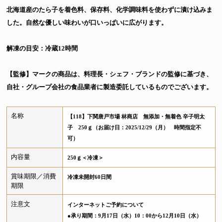
北海道産のたら子を着色料、保存料、化学調味料を使わずに漬け込みま
した。自然な優しい味わいが口いっぱいに広がります。
解凍の目安：冷蔵12時間
【監修】マークの商品は、料理長・シェフ・ブランドの監修に基づき、
自社・グループ会社の食品業者に製造委託しているものでございます。
名称
【118】下関唐戸市場 林商店 無添加・無着色 辛子明太
子 250ｇ（お届け日：2025/12/29（月） 時間指定不
可）
内容量
250ｇ＜冷凍＞
賞味期限／消費
冷凍未開封60日間
期限
注意文
インターネットご予約について
●承り期間：9月17日（水）10：00から12月10日（水）