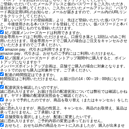
ご登録いただいていたメールアドレスと仮のパスワードをご入力いただき、
送信ボタンを押してください。ご入力いただいたメールアドレスに「パスワ
ード再設定用URLのお知らせ」メールが届きますので、メール内のURLリン
クをクリックしてください。
「新しいパスワードの登録画面」より、先ほど登録いただいた仮パスワード
と、今後使用される本パスワードを登録してください。仮パスワードと本パ
スワードは同じものでも登録いただけます。
紀ノ国屋メンバーズカードは利用できますか。
現金専用カードはご利用いただけません。
口座引き落とし1回払いのみご利
用いただけます。
現金専用カードでご購入の場合はご注文をキャンセルさせ
ていただきますのでご了承ください。
amazon pay、代引きは利用できますか。
amazon pay、代引きは、おせちのご予約にはご利用いただけません。
紀ノ国屋メンバーズカード ポイントアップ期間中に購入すると、ポイン
トアップになりますか？
メンバーズポイントアップ企画は、店舗でご購入の場合に対象となります。
ネットでのおせち購入は対象外です。ご了承ください。
配達の時間指定はできますか。
時間指定はご利用いただけません。お届け日の14：00～19：00頃になりま
す。
配達状況を確認したいのですが。
誠に恐れ入りますが、お届け当日の配達状況については弊社では確認しかね
ます。ヤマト運輸の配達状況照会をご確認ください。
ネットで予約したのですが、商品を取り替え（またはキャンセル）をした
いです。
誠に恐れ入りますが、商品の性質上、キャンセル、商品のお取替え、返品は
承っておりません。ご了承願います。
店舗受取を選択しましたが、配達に変更したいです。
誠に恐れ入りますが、ご予約内容の変更は承っておりません。
おせちと、おせち以外の商品をカートに入れましたが、購入が出来ませ