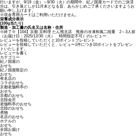
行いますが、9/19（金）～9/30（火）の期間中、紀ノ国屋カードでのご決済
分は、引き落としが11月末となる旨、あらかじめご了承くださいますようお
願い申し上げます。
※現金専用カードはご利用いただけません。
栄養成分表示
(100g当たり)
製造・加工書の氏名又は名称・住所
※終了※【104】京都 京料理 たん熊北店 熊座の冷凍和風二段重 2～3人前
（お届け日：2025/12/30（火） 時間指定不可）のレビュー:
レビューを投稿していただくと10ポイントプレゼント
レビューを投稿していただくと、レビュー1件につき10ポイントをプレゼン
トいたします。
レビューを書く
カテゴリー
紀ノ国屋の
おせち
紀ノ国屋限定の
おせち
有名店の
コラボおせち
京都老舗料亭の
おせち
京都のおせち
北陸金沢
老舗料亭のおせち
北陸のおせち
煮物
名店のおせち
ホテルの
おせち
全国お届け
おせち