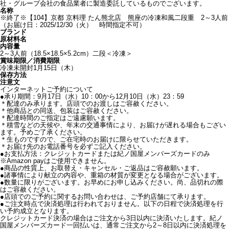
社・グループ会社の食品業者に製造委託しているものでございます。
名称
※終了※【104】京都 京料理 たん熊北店 熊座の冷凍和風二段重 2～3人前
（お届け日：2025/12/30（火） 時間指定不可）
ブランド
原材料名
内容量
2～3人前（18.5×18.5×5.2cm）二段＜冷凍＞
賞味期限／消費期限
冷凍未開封1月15日（木）
保存方法
注意文
インターネットご予約について
●承り期間：9月17日（水）10：00から12月10日（水）23：59
＊配達のみ承ります。店頭でのお渡しはご容赦ください。
＊他商品との同送、包装はご容赦ください。
＊配達時間のご指定はご遠慮願います。
＊積雪などの天候や、年末の交通事情により、お届けが遅れる場合もござい
ます。予めご了承ください。
＊生ものですので、ご在宅時のお届けに限らせていただきます。
＊お届け先のお電話番号を必ずご記入ください。
●お支払方法：クレジットカードまたは紀ノ国屋メンバーズカードのみ
※Amazon payはご使用できません。
●商品の性質上、お取替え・キャンセル・ご返品はご容赦願います。
●諸事情により献立の内容や、重箱の材質が変更となる場合がございます。
●数量に限りがございます。お早めにお申し込みください。尚、品切れの際
はご容赦ください。
●店頭でのご予約に関するお問い合わせは、ご予約店舗にて承ります。
●ご注文時点で決済処理は行われておりません。以下の日程で決済処理を行
い予約成立となります。
クレジットカード決済の場合はご注文から3日以内に決済いたします。紀ノ
国屋メンバーズカード一回払いは、通常ご注文から2～8日以内に決済処理を