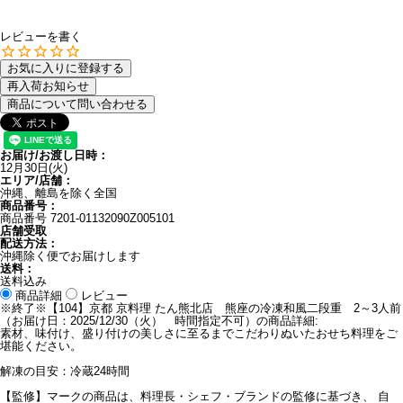
レビューを書く
お気に入りに登録する
再入荷お知らせ
商品について問い合わせる
お届け/お渡し日時：
12月30日(火)
エリア/店舗：
沖縄、離島を除く全国
商品番号：
商品番号
7201-01132090Z005101
店舗受取
配送方法：
沖縄除く便でお届けします
送料：
送料込み
商品詳細
レビュー
※終了※【104】京都 京料理 たん熊北店 熊座の冷凍和風二段重 2～3人前
（お届け日：2025/12/30（火） 時間指定不可）の商品詳細:
素材、味付け、盛り付けの美しさに至るまでこだわりぬいたおせち料理をご
堪能ください。
解凍の目安：冷蔵24時間
【監修】マークの商品は、料理長・シェフ・ブランドの監修に基づき、 自