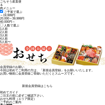
ごちそう産直便
＆
肉メニュー
ご予算で選ぶ
～19,999円
20,000～39,999円
40,000円～
人数で選ぶ
1人前
2人前
3人前
4人前
5人前〜
会員登録のお願い
今回は初めてご利用の方は、
「新規会員登録」
をお願いいたします。
お買い物前に会員登録ご登録いただくとスムーズです。
新規会員登録はこちら
初めてガイド
ご注文の前に必ずご確認下さい。
おせち料理
（エリア限定）
ご予約のご案内