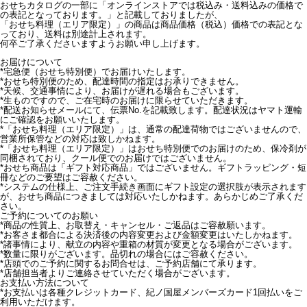
おせちカタログの一部に「オンラインストアでは税込み・送料込みの価格で
の表記となっております。」と記載しておりましたが、
「おせち料理（エリア限定）」の商品は商品価格（税込）価格での表記とな
っており、送料は別途計上されます。
何卒ご了承くださいますようお願い申し上げます。
お届けについて
*
宅急便（おせち特別便）でお届けいたします。
*
おせち特別便のため、配達時間の指定はお承りできません。
*
天候、交通事情により、お届けが遅れる場合もございます。
*
生ものですので、ご在宅時のお届けに限らせていただきます。
*
配送お知らせメールにて、伝票No.を記載致します。配達状況はヤマト運輸
にご確認をお願いいたします。
*
「おせち料理（エリア限定）」は、通常の配達荷物ではございませんので、
営業所保管などの対応は致しかねます。
*
「おせち料理（エリア限定）」はおせち特別便でのお届けのため、保冷剤が
同梱されており、クール便でのお届けではございません。
*
おせち商品は「ギフト対応商品」ではございません。ギフトラッピング・短
冊などのご要望はご容赦ください。
*
システムの仕様上、ご注文手続き画面にギフト設定の選択肢が表示されます
が、おせち商品につきましては対応いたしかねます。あらかじめご了承くだ
さい。
ご予約についてのお願い
*
商品の性質上、お取替え・キャンセル・ご返品はご容赦願います。
*
お客さま都合による決済後の内容変更および金額変更はいたしかねます。
*
諸事情により、献立の内容や重箱の材質が変更となる場合がございます。
*
数量に限りがございます。品切れの場合にはご容赦ください。
*
店頭でのご予約に関するお問合せは、ご予約店舗にて承ります。
*
店舗担当者よりご連絡させていただく場合がございます。
お支払い方法について
*
お支払いは各種クレジットカード、紀ノ国屋メンバーズカード1回払いをご
利用いただけます。