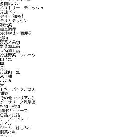
多国籍パン
ペストリー・デニッシュ
冷凍パン
デリ／和惣菜
デリカデッセン
和惣菜
簡単調理
冷凍惣菜・調理品
漬物
野菜／果物
野菜加工品
果物加工品
冷凍野菜・フルーツ
肉／魚
肉
魚
冷凍肉・魚
米／麺
パスタ
米
もち・パックごはん
麺類
その他（シリアル）
グロサリー／乳製品
粉物・乾物
調味料・ソース
缶詰／瓶詰
チーズ・バター
オイル
ジャム・はちみつ
製菓材料
カレー