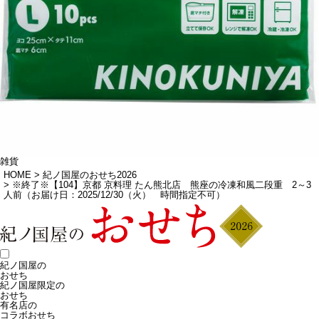
雑貨
HOME
紀ノ国屋のおせち2026
※終了※【104】京都 京料理 たん熊北店 熊座の冷凍和風二段重 2～3
人前（お届け日：2025/12/30（火） 時間指定不可）
紀ノ国屋の
おせち
紀ノ国屋限定の
おせち
有名店の
コラボおせち