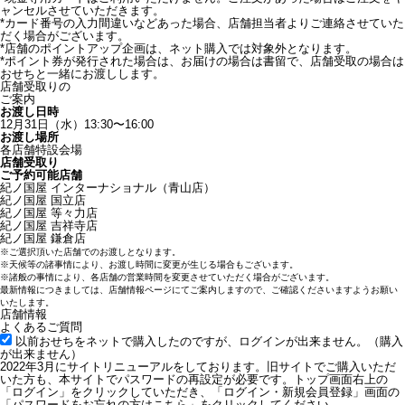
ャンセルさせていただきます。
*
カード番号の入力間違いなどあった場合、店舗担当者よりご連絡させていた
だく場合がございます。
*
店舗のポイントアップ企画は、ネット購入では対象外となります。
*
ポイント券が発行された場合は、お届けの場合は書留で、店舗受取の場合は
おせちと一緒にお渡しします。
店舗受取りの
ご案内
お渡し日時
12月31日（水）13:30〜16:00
お渡し場所
各店舗特設会場
店舗受取り
ご予約可能店舗
紀ノ国屋 インターナショナル（青山店）
紀ノ国屋 国立店
紀ノ国屋 等々力店
紀ノ国屋 吉祥寺店
紀ノ国屋 鎌倉店
※
ご選択頂いた店舗でのお渡しとなります。
※
天候等の諸事情により、お渡し時間に変更が生じる場合もございます。
※
諸般の事情により、各店舗の営業時間を変更させていただく場合がございます。
最新情報につきましては、店舗情報ページにてご案内しますので、ご確認くださいますようお願い
いたします。
店舗情報
よくあるご質問
以前おせちをネットで購入したのですが、ログインが出来ません。（購入
が出来ません）
2022年3月にサイトリニューアルをしております。旧サイトでご購入いただ
いた方も、本サイトでパスワードの再設定が必要です。トップ画面右上の
「ログイン」をクリックしていただき、「ログイン・新規会員登録」画面の
「パスワードをお忘れの方はこちら」をクリックしてください。