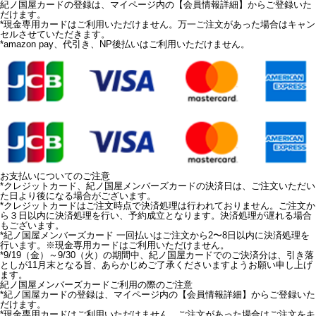
紀ノ国屋カードの登録は、マイページ内の
【会員情報詳細】
からご登録いた
だけます。
*
現金専用カードはご利用いただけません。万一ご注文があった場合はキャン
セルさせていただきます。
*
amazon pay、代引き、NP後払いはご利用いただけません。
お支払いについてのご注意
*
クレジットカード、紀ノ国屋メンバーズカードの決済日は、ご注文いただい
た日より後になる場合がございます。
*
クレジットカードはご注文時点で決済処理は行われておりません。ご注文か
ら３日以内に決済処理を行い、予約成立となります。決済処理が遅れる場合
もございます。
*
紀ノ国屋メンバーズカード 一回払いはご注文から2〜8日以内に決済処理を
行います。
※現金専用カードはご利用いただけません。
*
9/19（金）～9/30（火）の期間中、紀ノ国屋カードでのご決済分は、引き落
としが11月末となる旨、あらかじめご了承くださいますようお願い申し上げ
ます。
紀ノ国屋メンバーズカードご利用の際のご注意
*
紀ノ国屋カードの登録は、マイページ内の
【会員情報詳細】
からご登録いた
だけます。
*
現金専用カードはご利用いただけません。ご注文があった場合はご注文をキ