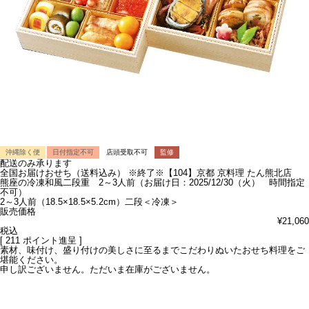
沖縄除く便
日付指定不可
店頭受取不可
監修
配送のみ承ります
全国お届けおせち（送料込み）
※終了※【104】京都 京料理 たん熊北店
熊座の冷凍和風二段重 2～3人前（お届け日：2025/12/30（火） 時間指定
不可）
2～3人前（18.5×18.5×5.2cm）二段＜冷凍＞
販売価格
¥
21,060
税込
[
211
ポイント進呈 ]
素材、味付け、盛り付けの美しさに至るまでこだわりぬいたおせち料理をご
堪能ください。
申し訳ございません。ただいま在庫がございません。