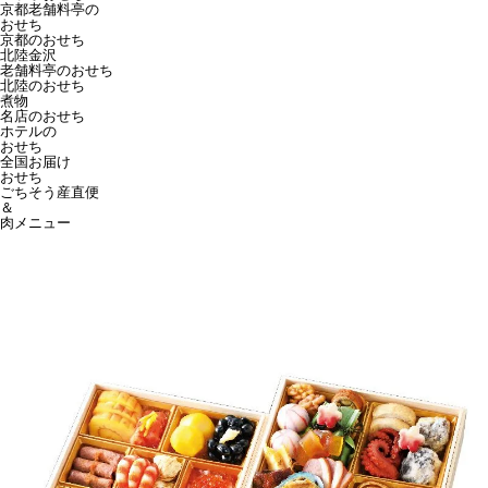
京都老舗料亭の
おせち
京都のおせち
北陸金沢
老舗料亭のおせち
北陸のおせち
煮物
名店のおせち
ホテルの
おせち
全国お届け
おせち
ごちそう産直便
＆
肉メニュー