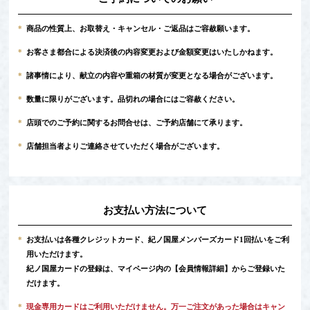
*
商品の性質上、お取替え・キャンセル・ご返品はご容赦願います。
*
お客さま都合による決済後の内容変更および金額変更はいたしかねます。
*
諸事情により、献立の内容や重箱の材質が変更となる場合がございます。
*
数量に限りがございます。品切れの場合にはご容赦ください。
*
店頭でのご予約に関するお問合せは、ご予約店舗にて承ります。
*
店舗担当者よりご連絡させていただく場合がございます。
お支払い方法について
*
お支払いは各種クレジットカード、紀ノ国屋メンバーズカード1回払いをご利
用いただけます。
紀ノ国屋カードの登録は、マイページ内の
【会員情報詳細】
からご登録いた
だけます。
*
現金専用カードはご利用いただけません。万一ご注文があった場合はキャン