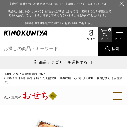
【重要】当社を装った迷惑メールに関する注意喚起について 詳しくはこちら
【商品のお届け日数について】新商品など商品によっては、出荷までに7日程度お時
間をいただいております。何卒ご了承くださいますようお願い申し上げます。
【重要】令和8年熊本地震によるお届け遅延のお知らせ
0
検索
商品カテゴリーを選択する
HOME
紀ノ国屋のおせち2026
※終了※【14】京都 京料理 たん熊北店 迎春祝膳 2人前（12月31日お届けまたは店舗お
渡し）