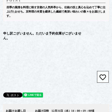
四季の風情を料理に映す京都の人気料亭から、伝統の技と真心を込めて丁寧に仕
上げたおせち。京料理の本質を継承した繊細で奥深い味わいの数々をお届けしま
す。
申し訳ございません。ただいま予約在庫がございませ
ん。
お気
お届け/お渡し日
お届け日時 12月31日（水）14：00～19：00頃