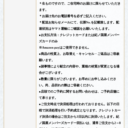
＊生ものですので、ご在宅時のお届けに限らせていただき
ます。
＊お届け先のお電話番号を必ずご記入ください。
＊配送お知らせメールにて、伝票No.を記載致します。配
達状況はヤマト運輸にご確認をお願いいたします。
●お支払方法：クレジットカードまたは紀ノ国屋メンバー
ズカードのみ
※Amazon payはご使用できません。
●商品の性質上、お取替え・キャンセル・ご返品はご容赦
願います。
●諸事情により献立の内容や、重箱の材質が変更となる場
合がございます。
●数量に限りがございます。お早めにお申し込みくださ
い。尚、品切れの際はご容赦ください。
●店頭でのご予約に関するお問い合わせは、ご予約店舗に
て承ります。
●ご注文時点で決済処理は行われておりません。以下の日
程で決済処理を行い予約成立となります。クレジットカー
ド決済の場合はご注文から3日以内に決済いたします。紀
ノ国屋メンバーズカード一回払いは、通常ご注文から2～8