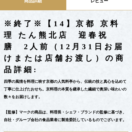
商品詳細
レビュー
※終了※【14】京都 京料
理 たん熊北店 迎春祝
膳 2人前（12月31日お届
けまたは店舗お渡し）の商
品詳細:
四季の風情を料理に映す京都の人気料亭から、伝統の技と真心を込めて
丁寧に仕上げたおせち。京料理の本質を継承した繊細で奥深い味わいの
数々をお届けします。
【監修】マークの商品は、料理長・シェフ・ブランドの監修に基づき、
自社・グループ会社の食品業者に製造委託しているものでございます。