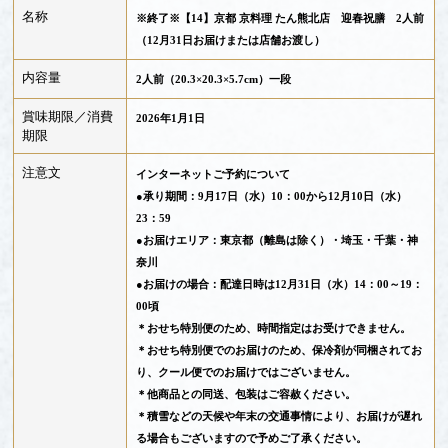
名称
※終了※【14】京都 京料理 たん熊北店 迎春祝膳 2人前
（12月31日お届けまたは店舗お渡し）
内容量
2人前（20.3×20.3×5.7cm）一段
賞味期限／消費
2026年1月1日
期限
注意文
インターネットご予約について
●承り期間：9月17日（水）10：00から12月10日（水）
23：59
●お届けエリア：東京都（離島は除く）・埼玉・千葉・神
奈川
●お届けの場合：配達日時は12月31日（水）14：00～19：
00頃
＊おせち特別便のため、時間指定はお受けできません。
＊おせち特別便でのお届けのため、保冷剤が同梱されてお
り、クール便でのお届けではございません。
＊他商品との同送、包装はご容赦ください。
＊積雪などの天候や年末の交通事情により、お届けが遅れ
る場合もございますので予めご了承ください。