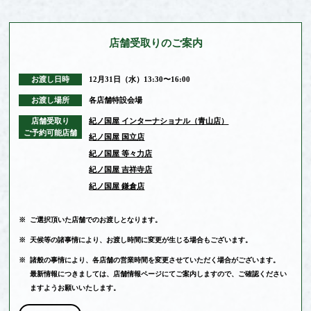
店舗受取りの
ご案内
お渡し日時
12月31日（水）13:30〜16:00
お渡し場所
各店舗特設会場
店舗受取り
紀ノ国屋 インターナショナル（青山店）
ご予約可能店舗
紀ノ国屋 国立店
紀ノ国屋 等々力店
紀ノ国屋 吉祥寺店
紀ノ国屋 鎌倉店
※
ご選択頂いた店舗でのお渡しとなります。
※
天候等の諸事情により、お渡し時間に変更が生じる場合もございます。
※
諸般の事情により、各店舗の営業時間を変更させていただく場合がございます。
最新情報につきましては、店舗情報ページにてご案内しますので、ご確認ください
ますようお願いいたします。