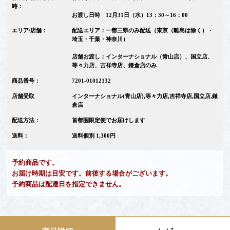
時：
お渡し日時 12月31日（水）13：30～16：00
エリア/店舗：
配送エリア：一都三県のみ配送（東京（離島は除く）・
埼玉・千葉・神奈川）
店舗お渡し：インターナショナル（青山店）、国立店、
等々力店、吉祥寺店、鎌倉店のみ
商品番号：
7201-01012132
店舗受取
インターナショナル(青山店),等々力店,吉祥寺店,国立店,鎌
倉店
配送方法：
首都圏限定便でお届けします
送料：
送料個別 1,300円
予約商品です。
お届け時期は目安です。前後する場合がございます。
予約商品は配達日を指定できません。