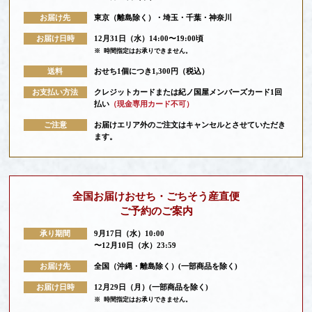
お届け先
東京（離島除く）・埼玉・千葉・神奈川
お届け日時
12月31日（水）14:00〜19:00頃
※
時間指定はお承りできません。
送料
おせち1個につき1,300円（税込）
お支払い方法
クレジットカードまたは紀ノ国屋メンバーズカード1回
払い
（現金専用カード不可）
ご注意
お届けエリア外のご注文はキャンセルとさせていただき
ます。
全国お届けおせち・ごちそう産直便
ご予約のご案内
承り期間
9月17日（水）10:00
〜12月10日（水）23:59
お届け先
全国（沖縄・離島除く）(一部商品を除く)
お届け日時
12月29日（月）(一部商品を除く)
※
時間指定はお承りできません。