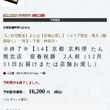
首都圏限定便
日付指定不可
監修
予約商品
京都老舗料亭のおせち
【ご自宅配送】または【店舗お渡し】＜エリア限定：東京（離
島除く）・埼玉・千葉・神奈川＞
※終了※【14】京都 京料理 たん
熊北店 迎春祝膳 2人前（12月
31日お届けまたは店舗お渡し）
2人前（20.3×20.3×5.7cm）一段
予約受付を終了しました。
16,200
予約販売価格
税込
[
162
ポイント還元 ]