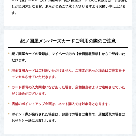
*
9/19（金）～9/30（火）の期間中、紀ノ国屋カードでのご決済分は、引き落と
しが11月末となる旨、あらかじめご了承くださいますようお願い申し上げま
す。
紀ノ国屋メンバーズカードご利用の際のご注意
*
紀ノ国屋カードの登録は、マイページ内の
【会員情報詳細】
からご登録いた
だけます。
*
現金専用カードはご利用いただけません。ご注文があった場合はご注文をキ
ャンセルさせていただきます。
*
カード番号の入力間違いなどあった場合、店舗担当者よりご連絡させていた
だく場合がございます。
*
店舗のポイントアップ企画は、ネット購入では対象外となります。
*
ポイント券が発行された場合は、お届けの場合は書留で、店舗受取の場合は
おせちと一緒にお渡しします。