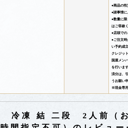
●商品の
●諸事情
●数量に
はご容赦
●店頭で
●ご注文
い予約成
クレジッ
国屋メン
を行います
済分は、
うお願い
※現金専
増 冷凍 結 二段 2人前（
月） 時間指定不可）のレビュー