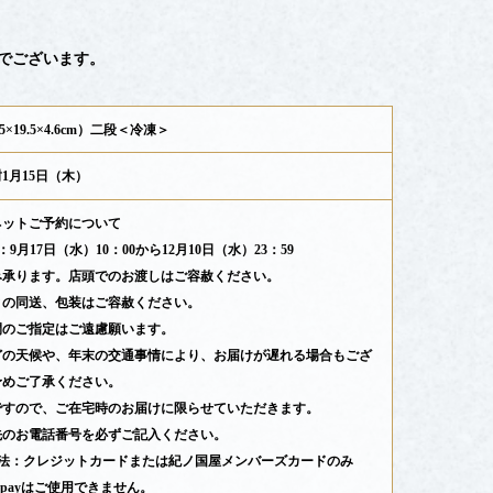
でございます。
5×19.5×4.6cm）二段＜冷凍＞
1月15日（木）
ネットご予約について
9月17日（水）10：00から12月10日（水）23：59
み承ります。店頭でのお渡しはご容赦ください。
との同送、包装はご容赦ください。
間のご指定はご遠慮願います。
どの天候や、年末の交通事情により、お届けが遅れる場合もござ
予めご了承ください。
ですので、ご在宅時のお届けに限らせていただきます。
先のお電話番号を必ずご記入ください。
方法：クレジットカードまたは紀ノ国屋メンバーズカードのみ
n payはご使用できません。