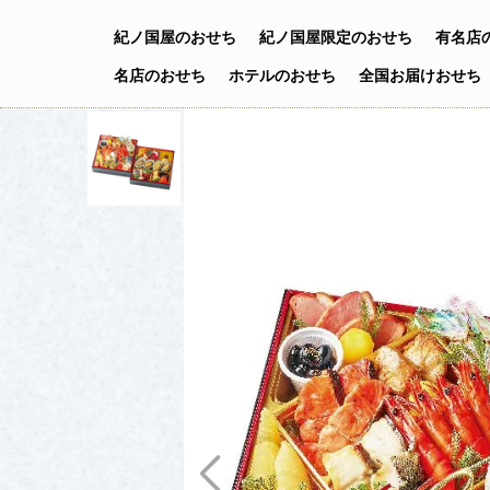
紀ノ国屋の
おせち
紀ノ国屋限定の
おせち
有名店
名店のおせち
ホテルの
おせち
全国お届け
おせち