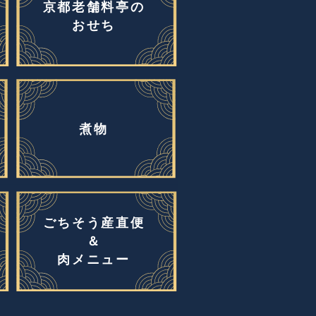
京都老舗料亭の
おせち
煮物
ごちそう産直便
＆
肉メニュー