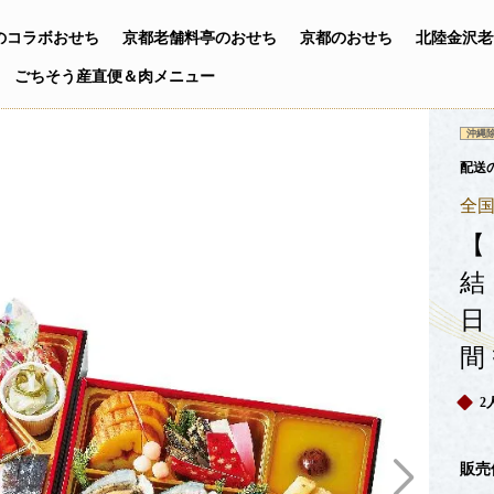
の
コラボおせち
京都老舗料亭の
おせち
京都のおせち
北陸金沢
老
ごちそう産直便
＆
肉メニュー
沖縄
配送
全
【
結
日
間
2
販売