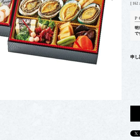
[
162
明
で
申し