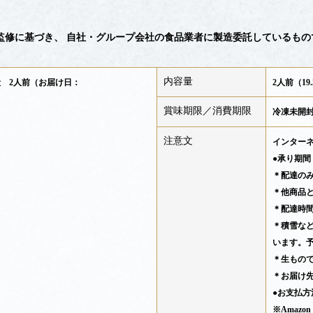
監修に基づき、 自社・グループ会社の食品業者に製造委託しているもの
内容量
段 2人前（お届け日：
2人前（19.
賞味期限／消費期限
冷凍未開封
注意文
インター
●承り期間：
＊配達の
＊他商品
＊配達時
＊積雪な
います。
＊生もの
＊お届け
●お支払
※Amazo