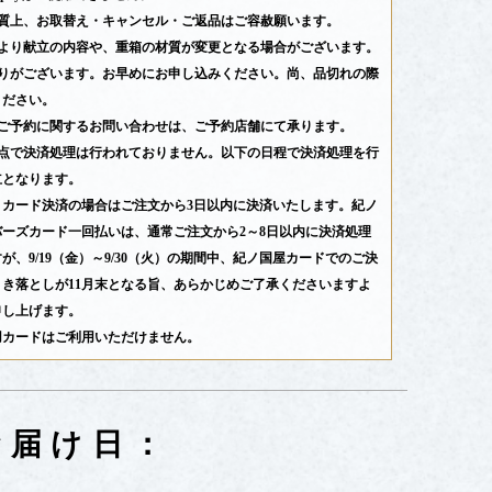
性質上、お取替え・キャンセル・ご返品はご容赦願います。
により献立の内容や、重箱の材質が変更となる場合がございます。
限りがございます。お早めにお申し込みください。尚、品切れの際
ください。
のご予約に関するお問い合わせは、ご予約店舗にて承ります。
時点で決済処理は行われておりません。以下の日程で決済処理を行
立となります。
トカード決済の場合はご注文から3日以内に決済いたします。紀ノ
バーズカード一回払いは、通常ご注文から2～8日以内に決済処理
が、9/19（金）～9/30（火）の期間中、紀ノ国屋カードでのご決
引き落としが11月末となる旨、あらかじめご了承くださいますよ
申し上げます。
用カードはご利用いただけません。
お届け日：
: