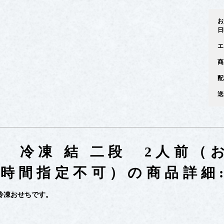
お
日
エ
商
配
送
増 冷凍 結 二段 2人前（
月） 時間指定不可）の商品詳細
冷凍おせちです。