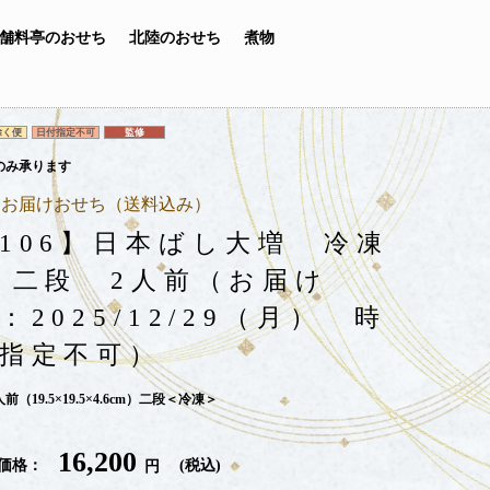
舗料亭のおせち
北陸のおせち
煮物
除く便
日付指定不可
監修
のみ承ります
国お届けおせち（送料込み）
106】日本ばし大増 冷凍
 二段 2人前（お届け
：2025/12/29（月） 時
指定不可）
人前（19.5×19.5×4.6cm）二段＜冷凍＞
16,200
価格
税込