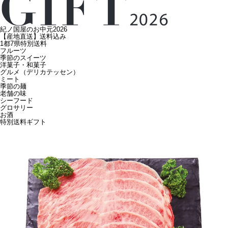
紀ノ国屋のお中元2026
【産地直送】送料込み
1都7県特別送料
フルーツ
季節のスイーツ
洋菓子・和菓子
グルメ（デリカテッセン）
ミート
季節の麺
老舗の味
シーフード
グロサリー
お酒
特別送料ギフト