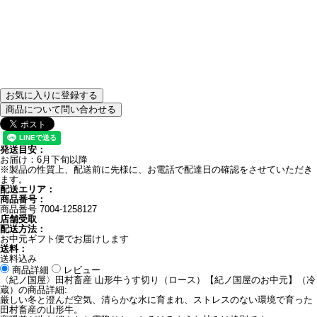
お気に入りに登録する
商品について問い合わせる
発送目安：
お届け：6月下旬以降
※製品の性質上、配送前に先様に、お電話で配達日の確認をさせていただき
ます。
配送エリア：
商品番号：
商品番号
7004-1258127
店舗受取
配送方法：
お中元ギフト便でお届けします
送料：
送料込み
商品詳細
レビュー
〈紀ノ国屋〉田村畜産 山形牛うす切り（ロース）【紀ノ国屋のお中元】（冷
蔵）の商品詳細:
厳しい冬と澄んだ空気、清らかな水に育まれ、ストレスのない環境で育った
田村畜産の山形牛。