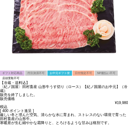
ギフト対応商品
代引決済不可
お中元ギフト便
日付指定不可
NP後払い不可
店頭受取不可
【冷蔵・送料込】
〈紀ノ国屋〉田村畜産 山形牛うす切り（ロース）【紀ノ国屋のお中元】（冷
蔵）
販売を終了しました。
販売価格
¥
19,980
税込
[
400
ポイント進呈 ]
厳しい冬と澄んだ空気、清らかな水に育まれ、ストレスのない環境で育った
田村畜産の山形牛。
寒暖差が生む細やかな霜降りと、とろけるような甘みは格別です。