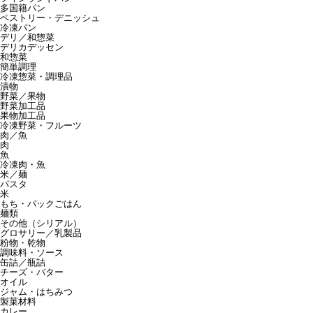
多国籍パン
ペストリー・デニッシュ
冷凍パン
デリ／和惣菜
デリカデッセン
和惣菜
簡単調理
冷凍惣菜・調理品
漬物
野菜／果物
野菜加工品
果物加工品
冷凍野菜・フルーツ
肉／魚
肉
魚
冷凍肉・魚
米／麺
パスタ
米
もち・パックごはん
麺類
その他（シリアル）
グロサリー／乳製品
粉物・乾物
調味料・ソース
缶詰／瓶詰
チーズ・バター
オイル
ジャム・はちみつ
製菓材料
カレー