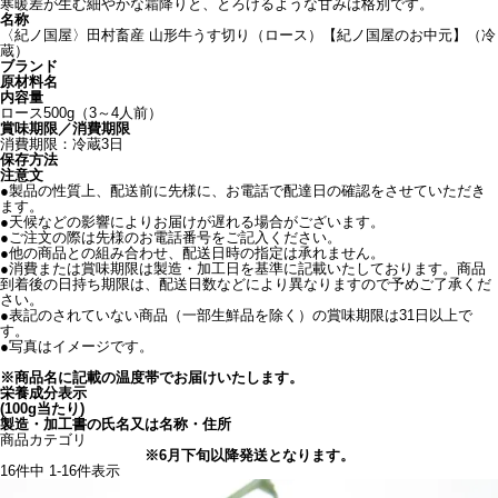
寒暖差が生む細やかな霜降りと、とろけるような甘みは格別です。
名称
〈紀ノ国屋〉田村畜産 山形牛うす切り（ロース）【紀ノ国屋のお中元】（冷
蔵）
ブランド
原材料名
内容量
ロース500g（3～4人前）
賞味期限／消費期限
消費期限：冷蔵3日
保存方法
注意文
●製品の性質上、配送前に先様に、お電話で配達日の確認をさせていただき
ます。
●天候などの影響によりお届けが遅れる場合がございます。
●ご注文の際は先様のお電話番号をご記入ください。
●他の商品との組み合わせ、配送日時の指定は承れません。
●消費または賞味期限は製造・加工日を基準に記載いたしております。商品
到着後の日持ち期限は、配送日数などにより異なりますので予めご了承くだ
さい。
●表記のされていない商品（一部生鮮品を除く）の賞味期限は31日以上で
す。
●写真はイメージです。
※商品名に記載の温度帯でお届けいたします。
栄養成分表示
(100g当たり)
製造・加工書の氏名又は名称・住所
商品カテゴリ
※6月下旬以降発送となります。
16
件中
1
-
16
件表示