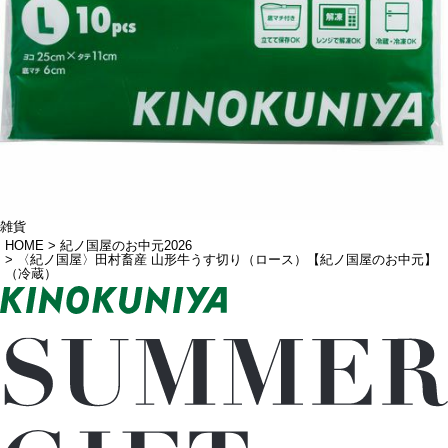
雑貨
HOME
紀ノ国屋のお中元2026
〈紀ノ国屋〉田村畜産 山形牛うす切り（ロース）【紀ノ国屋のお中元】
（冷蔵）