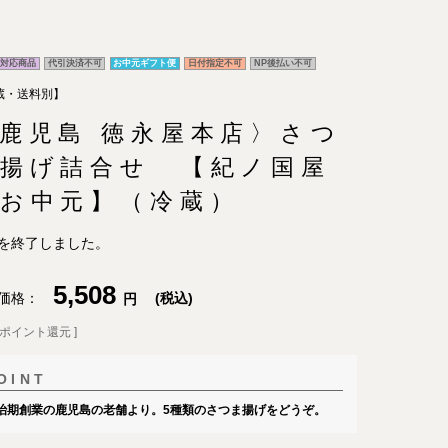
対応商品
代引決済不可
お中元ギフト便
日付指定不可
NP後払い不可
蔵・送料別】
鹿児島 徳永屋本店〉さつ
揚げ詰合せ 【紀ノ国屋
お中元】（冷蔵）
を終了しました。
5,508
価格
税込
ポイント還元 ]
治期創業の鹿児島の老舗より。5種類のさつま揚げをどうぞ。