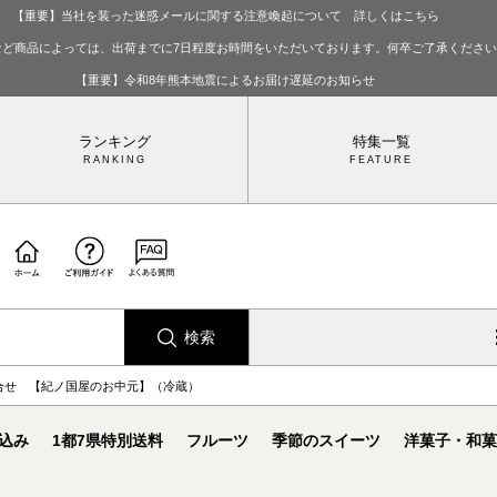
【重要】当社を装った迷惑メールに関する注意喚起について 詳しくはこちら
など商品によっては、出荷までに7日程度お時間をいただいております。何卒ご了承くださ
【重要】令和8年熊本地震によるお届け遅延のお知らせ
ランキング
特集一覧
検索
合せ 【紀ノ国屋のお中元】（冷蔵）
込み
1都7県特別送料
フルーツ
季節のスイーツ
洋菓子・和菓