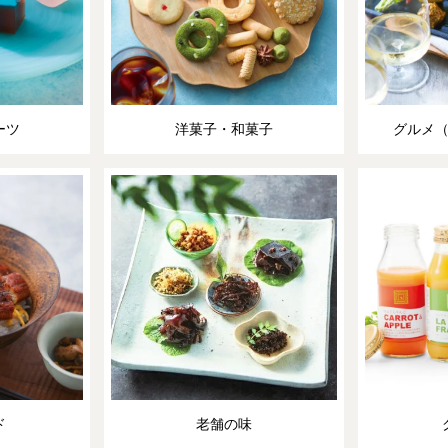
ーツ
洋菓子・和菓子
グルメ
ド
老舗の味