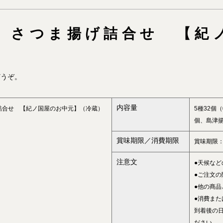
店〉さつま揚げ詰合せ 【紀
どうぞ。
内容量
詰合せ 【紀ノ国屋のお中元】（冷蔵）
5種32個
個、島津揚
賞味期限／消費期限
賞味期限
注意文
●天候な
●ご注文
●他の商
●消費ま
到着後の
ださい。