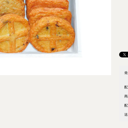
発
配
商
配
送