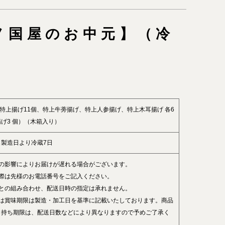
ノ国屋のお中元】（冷
（特上揚げ11個、特上牛蒡揚げ、特上人参揚げ、特上木耳揚げ 各6
げ3 個）（木箱入り）
：製造日より冷蔵7日
どの影響によりお届けが遅れる場合がございます。
の際は先様のお電話番号をご記入ください。
品との組み合わせ、配送日時の指定は承れません。
たは賞味期限は製造・加工日を基準に記載いたしております。商品
日持ち期限は、配送日数などにより異なりますので予めご了承く