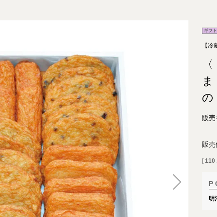
ギフト
【冷
〈
ま
の
販売
販売
[
110
明