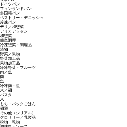
ドイツパン
フィンランドパン
多国籍パン
ペストリー・デニッシュ
冷凍パン
デリ／和惣菜
デリカデッセン
和惣菜
簡単調理
冷凍惣菜・調理品
漬物
野菜／果物
野菜加工品
果物加工品
冷凍野菜・フルーツ
肉／魚
肉
魚
冷凍肉・魚
米／麺
パスタ
米
もち・パックごはん
麺類
その他（シリアル）
グロサリー／乳製品
粉物・乾物
調味料・ソース