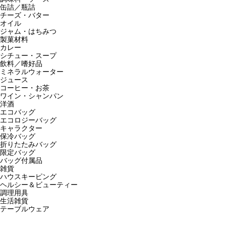
缶詰／瓶詰
チーズ・バター
オイル
ジャム・はちみつ
製菓材料
カレー
シチュー・スープ
飲料／嗜好品
ミネラルウォーター
ジュース
コーヒー・お茶
ワイン・シャンパン
洋酒
エコバッグ
エコロジーバッグ
キャラクター
保冷バッグ
折りたたみバッグ
限定バッグ
バッグ付属品
雑貨
ハウスキーピング
ヘルシー＆ビューティー
調理用具
生活雑貨
テーブルウェア