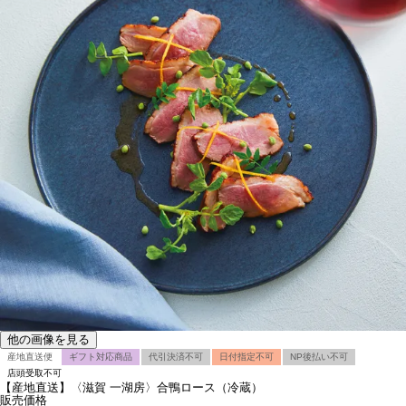
他の画像を見る
産地直送便
ギフト対応商品
代引決済不可
日付指定不可
NP後払い不可
店頭受取不可
【産地直送】〈滋賀 一湖房〉合鴨ロース（冷蔵）
販売価格