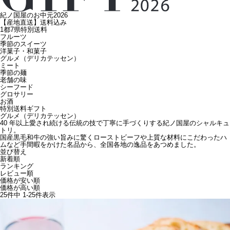
紀ノ国屋のお中元2026
【産地直送】送料込み
1都7県特別送料
フルーツ
季節のスイーツ
洋菓子・和菓子
グルメ（デリカテッセン）
ミート
季節の麺
老舗の味
シーフード
グロサリー
お酒
特別送料ギフト
グルメ（デリカテッセン）
40 年以上愛され続ける伝統の技で丁寧に手づくりする紀ノ国屋のシャルキュ
トリ。
国産黒毛和牛の強い旨みに驚くローストビーフや上質な材料にこだわったハ
ムなど手間暇をかけた名品から、全国各地の逸品をあつめました。
並び替え
新着順
ランキング
レビュー順
価格が安い順
価格が高い順
25
件中
1
-
25
件表示