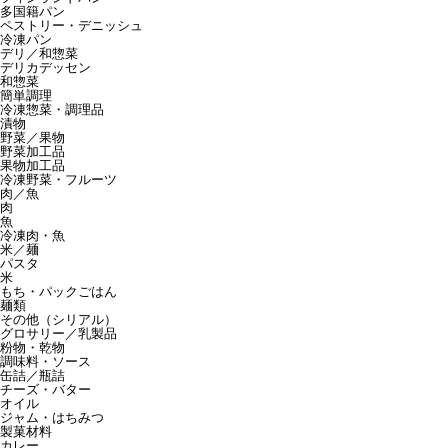
多国籍パン
ペストリー・デニッシュ
冷凍パン
デリ／和惣菜
デリカデッセン
和惣菜
簡単調理
冷凍惣菜・調理品
漬物
野菜／果物
野菜加工品
果物加工品
冷凍野菜・フルーツ
肉／魚
肉
魚
冷凍肉・魚
米／麺
パスタ
米
もち・パックごはん
麺類
その他（シリアル）
グロサリー／乳製品
粉物・乾物
調味料・ソース
缶詰／瓶詰
チーズ・バター
オイル
ジャム・はちみつ
製菓材料
カレー