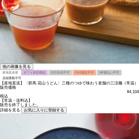
他の画像を見る
産地直送便
ギフト対応商品
代引決済不可
日付指定不可
NP後払い不可
店頭受取不可
【産地直送】〈群馬 花山うどん〉三種のつゆで味わう老舗の三涼麺（常温）
販売価格
¥
4,104
税込
【常温・送料込】
販売を終了しました。
詳細を見る
お気に入りに登録する