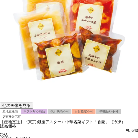
他の画像を見る
産地直送便
ギフト対応商品
代引決済不可
日付指定不可
NP後払い不可
店頭受取不可
【産地直送】〈東京 銀座アスター〉中華名菜ギフト「香蘭」（冷凍）
販売価格
¥
8,640
税込