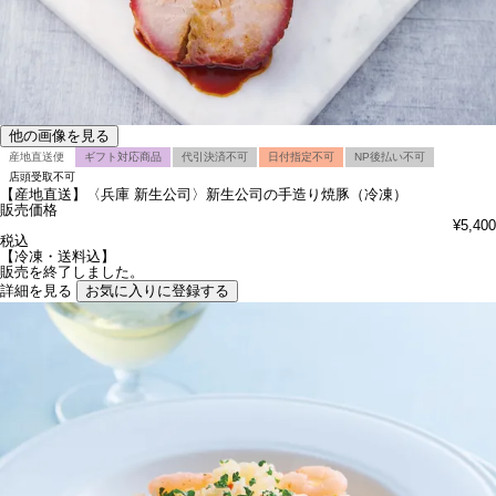
他の画像を見る
産地直送便
ギフト対応商品
代引決済不可
日付指定不可
NP後払い不可
店頭受取不可
【産地直送】〈兵庫 新生公司〉新生公司の手造り焼豚（冷凍）
販売価格
¥
5,400
税込
【冷凍・送料込】
販売を終了しました。
詳細を見る
お気に入りに登録する