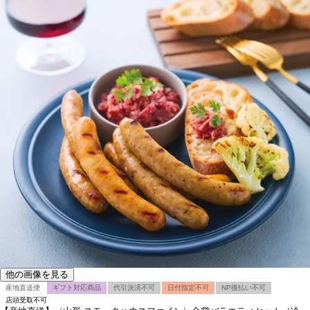
他の画像を見る
産地直送便
ギフト対応商品
代引決済不可
日付指定不可
NP後払い不可
店頭受取不可