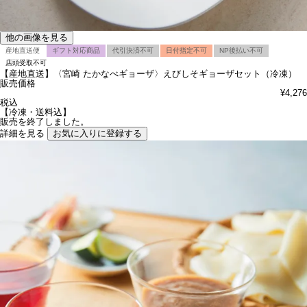
他の画像を見る
産地直送便
ギフト対応商品
代引決済不可
日付指定不可
NP後払い不可
店頭受取不可
【産地直送】〈宮崎 たかなべギョーザ〉えびしそギョーザセット（冷凍）
販売価格
¥
4,276
税込
【冷凍・送料込】
販売を終了しました。
詳細を見る
お気に入りに登録する