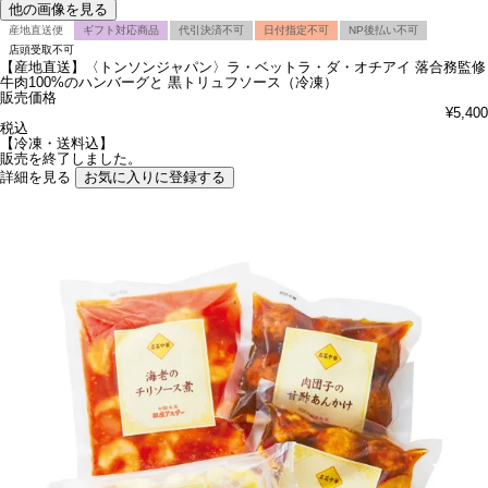
他の画像を見る
産地直送便
ギフト対応商品
代引決済不可
日付指定不可
NP後払い不可
店頭受取不可
【産地直送】〈トンソンジャパン〉ラ・ベットラ・ダ・オチアイ 落合務監修
牛肉100%のハンバーグと 黒トリュフソース（冷凍）
販売価格
¥
5,400
税込
【冷凍・送料込】
販売を終了しました。
詳細を見る
お気に入りに登録する