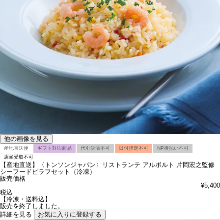
他の画像を見る
産地直送便
ギフト対応商品
代引決済不可
日付指定不可
NP後払い不可
店頭受取不可
【産地直送】〈トンソンジャパン〉リストランテ アルボルト 片岡宏之監修
シーフードピラフセット（冷凍）
販売価格
¥
5,400
税込
【冷凍・送料込】
販売を終了しました。
詳細を見る
お気に入りに登録する