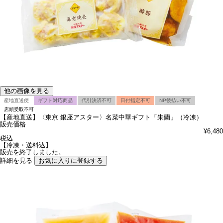
他の画像を見る
産地直送便
ギフト対応商品
代引決済不可
日付指定不可
NP後払い不可
店頭受取不可
【産地直送】〈東京 銀座アスター〉名菜中華ギフト「朱蘭」（冷凍）
販売価格
¥
6,480
税込
【冷凍・送料込】
販売を終了しました。
詳細を見る
お気に入りに登録する