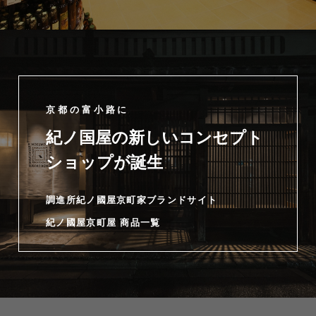
京都の富小路に
紀ノ国屋の新しいコンセプト
ショップが誕生
調進所紀ノ國屋京町家ブランドサイト
紀ノ國屋京町屋 商品一覧