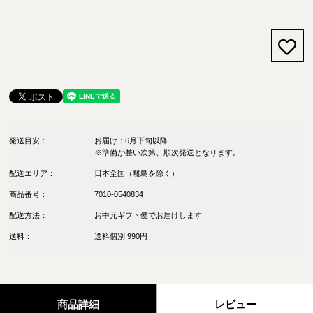
お気
発送目安：
お届け：6月下旬以降
※準備が整い次第、順次発送となります。
配送エリア：
日本全国（離島を除く）
商品番号：
7010-0540834
配送方法：
お中元ギフト便でお届けします
送料：
送料個別 990円
商品詳細
レビュー