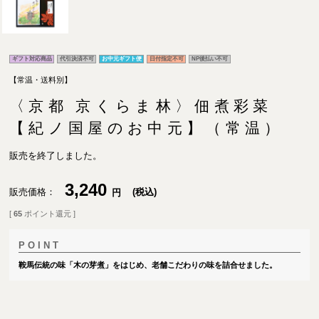
ギフト対応商品
代引決済不可
お中元ギフト便
日付指定不可
NP後払い不可
【常温・送料別】
〈京都 京くらま林〉佃煮彩菜
【紀ノ国屋のお中元】（常温）
販売を終了しました。
3,240
販売価格
税込
[
65
ポイント還元 ]
鞍馬伝統の味「木の芽煮」をはじめ、老舗こだわりの味を詰合せました。