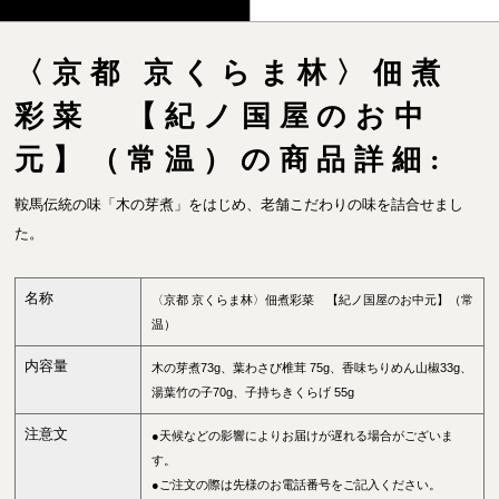
〈京都 京くらま林〉佃煮
彩菜 【紀ノ国屋のお中
元】（常温）の商品詳細:
鞍馬伝統の味「木の芽煮」をはじめ、老舗こだわりの味を詰合せまし
た。
名称
〈京都 京くらま林〉佃煮彩菜 【紀ノ国屋のお中元】（常
温）
内容量
木の芽煮73g、葉わさび椎茸 75g、香味ちりめん山椒33g、
湯葉竹の子70g、子持ちきくらげ 55g
注意文
●天候などの影響によりお届けが遅れる場合がございま
す。
●ご注文の際は先様のお電話番号をご記入ください。