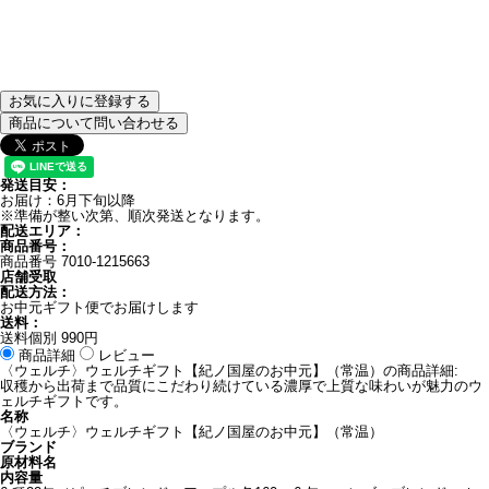
お気に入りに登録する
商品について問い合わせる
発送目安：
お届け：6月下旬以降
※準備が整い次第、順次発送となります。
配送エリア：
商品番号：
商品番号
7010-1215663
店舗受取
配送方法：
お中元ギフト便でお届けします
送料：
送料個別 990円
商品詳細
レビュー
〈ウェルチ〉ウェルチギフト【紀ノ国屋のお中元】（常温）の商品詳細:
収穫から出荷まで品質にこだわり続けている濃厚で上質な味わいが魅力のウ
ェルチギフトです。
名称
〈ウェルチ〉ウェルチギフト【紀ノ国屋のお中元】（常温）
ブランド
原材料名
内容量