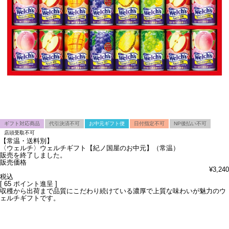
ギフト対応商品
代引決済不可
お中元ギフト便
日付指定不可
NP後払い不可
店頭受取不可
【常温・送料別】
〈ウェルチ〉ウェルチギフト【紀ノ国屋のお中元】（常温）
販売を終了しました。
販売価格
¥
3,240
税込
[
65
ポイント進呈 ]
収穫から出荷まで品質にこだわり続けている濃厚で上質な味わいが魅力のウ
ェルチギフトです。