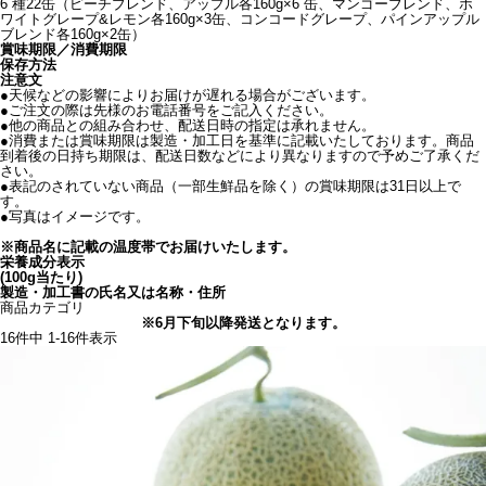
6 種22缶（ピーチブレンド、アップル各160g×6 缶、マンゴーブレンド、ホ
ワイトグレープ&レモン各160g×3缶、コンコードグレープ、パインアップル
ブレンド各160g×2缶）
賞味期限／消費期限
保存方法
注意文
●天候などの影響によりお届けが遅れる場合がございます。
●ご注文の際は先様のお電話番号をご記入ください。
●他の商品との組み合わせ、配送日時の指定は承れません。
●消費または賞味期限は製造・加工日を基準に記載いたしております。商品
到着後の日持ち期限は、配送日数などにより異なりますので予めご了承くだ
さい。
●表記のされていない商品（一部生鮮品を除く）の賞味期限は31日以上で
す。
●写真はイメージです。
※商品名に記載の温度帯でお届けいたします。
栄養成分表示
(100g当たり)
製造・加工書の氏名又は名称・住所
商品カテゴリ
※6月下旬以降発送となります。
16
件中
1
-
16
件表示