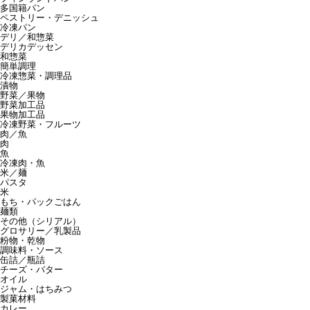
多国籍パン
ペストリー・デニッシュ
冷凍パン
デリ／和惣菜
デリカデッセン
和惣菜
簡単調理
冷凍惣菜・調理品
漬物
野菜／果物
野菜加工品
果物加工品
冷凍野菜・フルーツ
肉／魚
肉
魚
冷凍肉・魚
米／麺
パスタ
米
もち・パックごはん
麺類
その他（シリアル）
グロサリー／乳製品
粉物・乾物
調味料・ソース
缶詰／瓶詰
チーズ・バター
オイル
ジャム・はちみつ
製菓材料
カレー