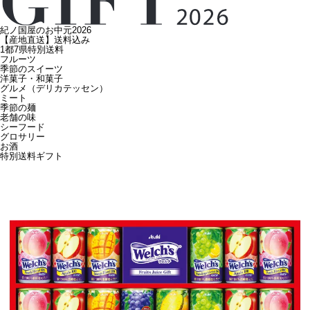
紀ノ国屋のお中元2026
【産地直送】送料込み
1都7県特別送料
フルーツ
季節のスイーツ
洋菓子・和菓子
グルメ（デリカテッセン）
ミート
季節の麺
老舗の味
シーフード
グロサリー
お酒
特別送料ギフト