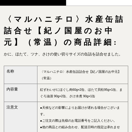
〈マルハニチロ〉水産缶詰
詰合せ【紀ノ国屋のお中
元】（常温）の商品詳細:
かに、ほたて、ツナ、さけの使い切りサイズの缶詰を詰合せました。
名称
〈マルハニチロ〉水産缶詰詰合せ【紀ノ国屋のお中元】
（常温）
内容量
紅ずわいがにほぐし肉60g×2缶、ほたて貝柱95g×1缶、ま
ぐろ油漬 90g×2缶、さけ水煮 90g×1缶
注意文
●天候などの影響によりお届けが遅れる場合がございま
す。
●ご注文の際は先様のお電話番号をご記入ください。
●他の商品との組み合わせ、配送日時の指定は承れませ