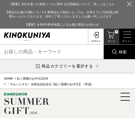
【重要】当社を装った迷惑メールに関する注意喚起について 詳しくはこちら
【商品のお届け日数について】新商品など商品によっては、出荷までに7日程度お時
間をいただいております。何卒ご了承くださいますようお願い申し上げます。
【重要】令和8年熊本地震によるお届け遅延のお知らせ
0
検索
商品カテゴリーを選択する
HOME
紀ノ国屋のお中元2026
〈マルハニチロ〉水産缶詰詰合せ【紀ノ国屋のお中元】（常温）