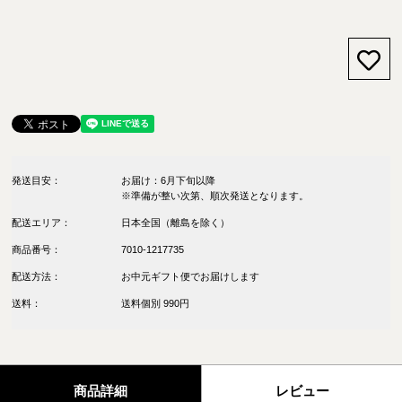
お気
発送目安：
お届け：6月下旬以降
※準備が整い次第、順次発送となります。
配送エリア：
日本全国（離島を除く）
商品番号：
7010-1217735
配送方法：
お中元ギフト便でお届けします
送料：
送料個別 990円
商品詳細
レビュー