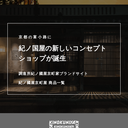
京都の富小路に
紀ノ国屋の新しいコンセプト
ショップが誕生
調進所紀ノ國屋京町家ブランドサイト
紀ノ國屋京町屋 商品一覧