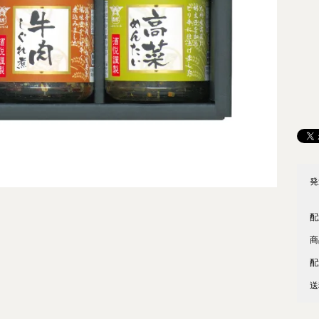
発
配
商
配
送