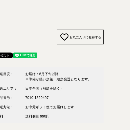
お気に入りに登録する
送目安：
お届け：6月下旬以降
※準備が整い次第、順次発送となります。
送エリア：
日本全国（離島を除く）
品番号：
7010-1320497
送方法：
お中元ギフト便でお届けします
料：
送料個別 990円