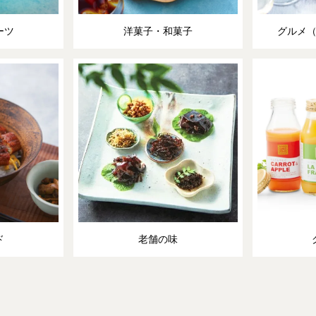
ーツ
洋菓子・和菓子
グルメ
ド
老舗の味