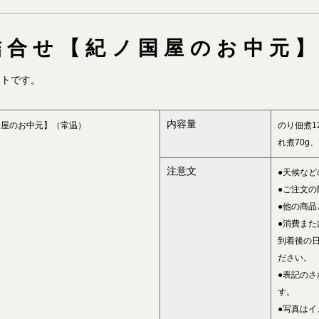
詰合せ【紀ノ国屋のお中元】
ットです。
内容量
国屋のお中元】（常温）
のり佃煮1
れ煮70g
注意文
●天候な
●ご注文
●他の商
●消費ま
到着後の
ださい。
●表記のさ
す。
●写真はイ