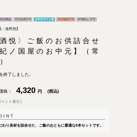
対応商品
代引決済不可
お中元ギフト便
日付指定不可
NP後払い不可
温・送料別】
酒悦〉ご飯のお供詰合せ
紀ノ国屋のお中元】（常
）
を終了しました。
4,320
価格
税込
ポイント還元 ]
だわり具材を詰合せた、ご飯のおともに最適な6本セットです。