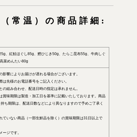
（常温）の商品詳細:
25g、紅鮭ほぐし85g、鰹ひじき50g、たらこ昆布55g、牛肉しぐ
、高菜めんたい80g
どの影響によりお届けが遅れる場合がございます。
の際は先様のお電話番号をご記入ください。
品との組み合わせ、配送日時の指定は承れません。
たは賞味期限は製造・加工日を基準に記載いたしております。商品
日持ち期限は、配送日数などにより異なりますので予めご了承く
れていない商品（一部生鮮品を除く）の賞味期限は31日以上で
メージです。