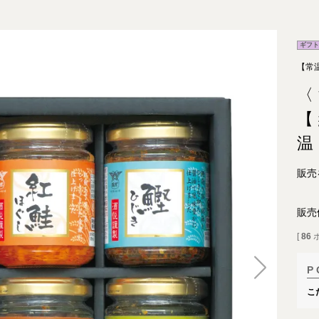
ギフト
【常
〈
【
温
販売
販売
[
86
こ