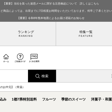
【重要】当社を装った迷惑メールに関する注意喚起について 詳しくはこちら
など商品によっては、出荷までに7日程度お時間をいただいております。何卒ご了承くださ
【重要】令和8年熊本地震によるお届け遅延のお知らせ
ランキング
特集一覧
検索
屋のお中元】（常温）
込み
1都7県特別送料
フルーツ
季節のスイーツ
洋菓子・和菓