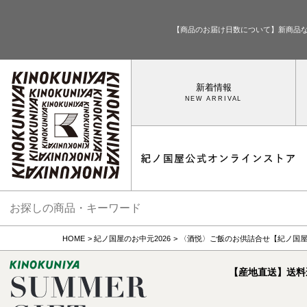
【商品のお届け日数について】新商品
新着情報
HOME
紀ノ国屋のお中元2026
〈酒悦〉ご飯のお供詰合せ【紀ノ国
【産地直送】送料