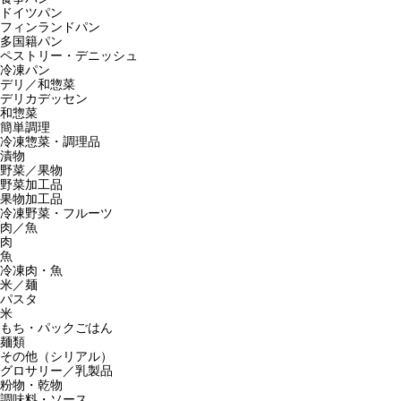
ドイツパン
フィンランドパン
多国籍パン
ペストリー・デニッシュ
冷凍パン
デリ／和惣菜
デリカデッセン
和惣菜
簡単調理
冷凍惣菜・調理品
漬物
野菜／果物
野菜加工品
果物加工品
冷凍野菜・フルーツ
肉／魚
肉
魚
冷凍肉・魚
米／麺
パスタ
米
もち・パックごはん
麺類
その他（シリアル）
グロサリー／乳製品
粉物・乾物
調味料・ソース