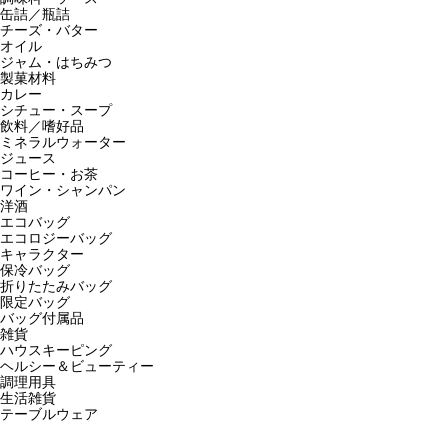
缶詰／瓶詰
チーズ・バター
オイル
ジャム・はちみつ
製菓材料
カレー
シチュー・スープ
飲料／嗜好品
ミネラルウォーター
ジュース
コーヒー・お茶
ワイン・シャンパン
洋酒
エコバッグ
エコロジーバッグ
キャラクター
保冷バッグ
折りたたみバッグ
限定バッグ
バッグ付属品
雑貨
ハウスキーピング
ヘルシー＆ビューティー
調理用具
生活雑貨
テーブルウェア