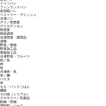
ドイツパン
フィンランドパン
多国籍パン
ペストリー・デニッシュ
冷凍パン
デリ／和惣菜
デリカデッセン
和惣菜
簡単調理
冷凍惣菜・調理品
漬物
野菜／果物
野菜加工品
果物加工品
冷凍野菜・フルーツ
肉／魚
肉
魚
冷凍肉・魚
米／麺
パスタ
米
もち・パックごはん
麺類
その他（シリアル）
グロサリー／乳製品
粉物・乾物
調味料・ソース