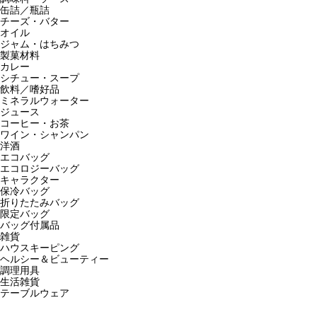
缶詰／瓶詰
チーズ・バター
オイル
ジャム・はちみつ
製菓材料
カレー
シチュー・スープ
飲料／嗜好品
ミネラルウォーター
ジュース
コーヒー・お茶
ワイン・シャンパン
洋酒
エコバッグ
エコロジーバッグ
キャラクター
保冷バッグ
折りたたみバッグ
限定バッグ
バッグ付属品
雑貨
ハウスキーピング
ヘルシー＆ビューティー
調理用具
生活雑貨
テーブルウェア