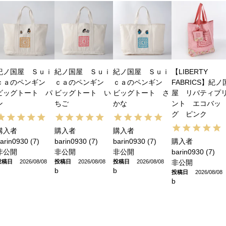
紀ノ国屋 Ｓｕｉ
紀ノ国屋 Ｓｕｉ
紀ノ国屋 Ｓｕｉ
【LIBERTY
ｃａのペンギン
ｃａのペンギン
ｃａのペンギン
FABRICS】紀ノ
ビッグトート パ
ビッグトート い
ビッグトート さ
屋 リバティプ
ン
ちご
かな
ント エコバッ
グ ピンク
購入者
購入者
購入者
arin0930
7
barin0930
7
barin0930
7
購入者
非公開
非公開
非公開
barin0930
7
投稿日
2026/08/08
投稿日
2026/08/08
投稿日
2026/08/08
非公開
b
b
投稿日
2026/08/08
b