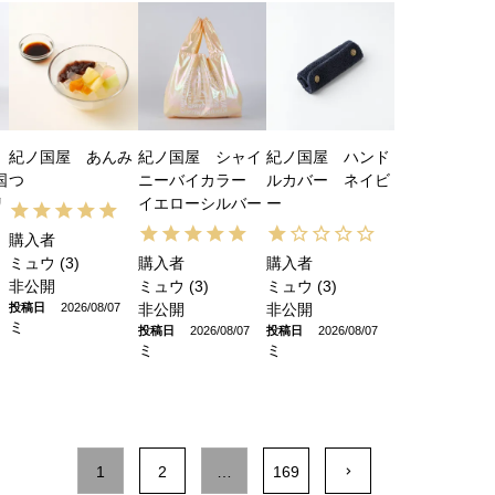
紀ノ国屋 あんみ
紀ノ国屋 シャイ
紀ノ国屋 ハンド
国
つ
ニーバイカラー
ルカバー ネイビ
リ
イエローシルバー
ー
購入者
ミュウ
3
購入者
購入者
非公開
ミュウ
3
ミュウ
3
投稿日
2026/08/07
非公開
非公開
ミ
投稿日
2026/08/07
投稿日
2026/08/07
ミ
ミ
1
2
…
169