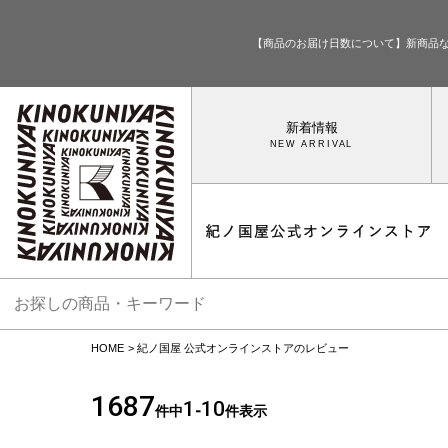
【商品のお届け日数について】新商品
新着情報
HOME
紀ノ国屋 公式オンラインストアのレビュー
1687
1
10
件中
-
件表示