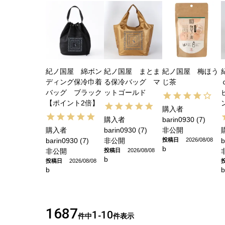
紀ノ国屋 綿ボン
紀ノ国屋 まとま
紀ノ国屋 梅ほう
ディング保冷巾着
る保冷バッグ マ
じ茶
バッグ ブラック
ットゴールド
【ポイント2倍】
購入者
購入者
barin0930
7
購入者
barin0930
7
非公開
barin0930
7
非公開
投稿日
2026/08/08
b
b
非公開
投稿日
2026/08/08
b
投稿日
2026/08/08
b
b
1687
1
10
件中
-
件表示