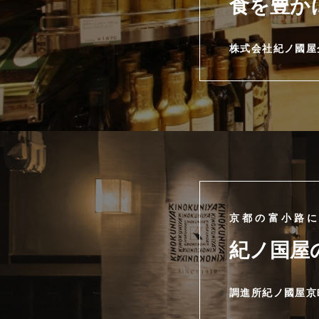
食を豊か
株式会社紀ノ國屋
京都の富小路
紀ノ国屋
調進所紀ノ國屋京