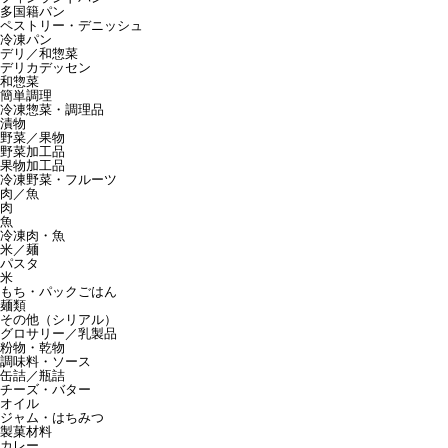
多国籍パン
ペストリー・デニッシュ
冷凍パン
デリ／和惣菜
デリカデッセン
和惣菜
簡単調理
冷凍惣菜・調理品
漬物
野菜／果物
野菜加工品
果物加工品
冷凍野菜・フルーツ
肉／魚
肉
魚
冷凍肉・魚
米／麺
パスタ
米
もち・パックごはん
麺類
その他（シリアル）
グロサリー／乳製品
粉物・乾物
調味料・ソース
缶詰／瓶詰
チーズ・バター
オイル
ジャム・はちみつ
製菓材料
カレー