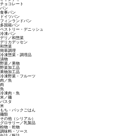
チョコレート
パン
食事パン
ドイツパン
フィンランドパン
多国籍パン
ペストリー・デニッシュ
冷凍パン
デリ／和惣菜
デリカデッセン
和惣菜
簡単調理
冷凍惣菜・調理品
漬物
野菜／果物
野菜加工品
果物加工品
冷凍野菜・フルーツ
肉／魚
肉
魚
冷凍肉・魚
米／麺
パスタ
米
もち・パックごはん
麺類
その他（シリアル）
グロサリー／乳製品
粉物・乾物
調味料・ソース
缶詰／瓶詰