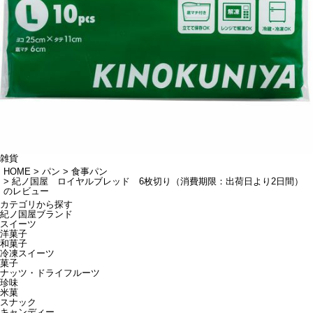
雑貨
HOME
パン
食事パン
紀ノ国屋 ロイヤルブレッド 6枚切り（消費期限：出荷日より2日間）
のレビュー
カテゴリから探す
紀ノ国屋ブランド
スイーツ
洋菓子
和菓子
冷凍スイーツ
菓子
ナッツ・ドライフルーツ
珍味
米菓
スナック
キャンディー