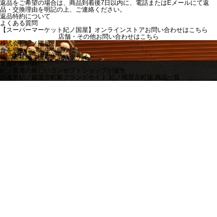
返品をご希望の場合は、商品到着後7日以内に、電話またはEメールにて返
品・交換理由を明記の上、ご連絡ください。
返品特約について
よくある質問
【スーパーマーケット紀ノ国屋】オンラインストアお問い合わせはこちら
店舗・その他お問い合わせは
こちら
株式会社紀ノ國屋
食を豊かに、人生を豊かに
株式会社紀ノ國屋企業情報サイト
京都の富小路に
紀ノ国屋の新しいコンセプトショップが誕生
調進所紀ノ國屋京町家ブランドサイト
紀ノ國屋京町屋 商品一覧