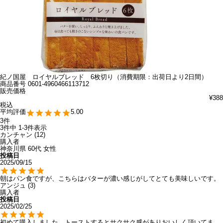
紀ノ国屋 ロイヤルブレッド 6枚切り（消費期限：出荷日より2日間）
商品番号
0601-4960466113712
販売価格
¥
388
税込
5.00
3
3
件中
1
-
3
件表示
カンチャン
12
購入者
神奈川県
60代
女性
投稿日
2025/09/15
朝はパン食ですが、こちらはバターが濃い感じがしてとても美味しいです。
アンジュ
3
購入者
投稿日
2025/02/25
初めて購入しました。トーストするとサクサク感がありおいしく頂いてま